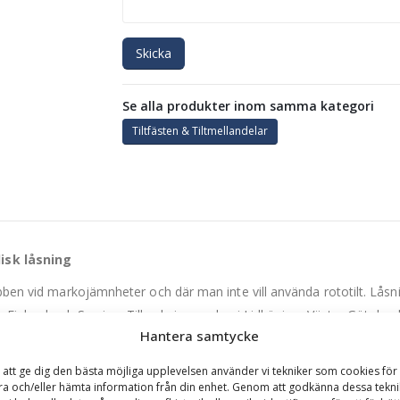
Skicka
Se alla produkter inom samma kategori
Tiltfästen & Tiltmellandelar
isk låsning
obben vid markojämnheter och där man inte vill använda rototilt. Låsn
ån Finland och Sverige. Tillverkningen sker i Lidköping, Västra Götaland
Hantera samtycke
 att ge dig den bästa möjliga upplevelsen använder vi tekniker som cookies för 
ra och/eller hämta information från din enhet. Genom att godkänna dessa tekni