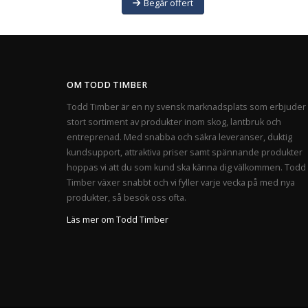
Begär offert
OM TODD TIMBER
Todd Timber är en ny svensk marknadsplats som erbjuder 
stort sortiment av produkter inom skog, lantbruk och
entreprenad. Med snabba och säkra leveranser, duktig
kundsupport, attraktiva priser samt spännande produkter
hoppas vi att du som kund ska känna dig välkommen. Todd
Timber växer snabbt och vi fyller varje vecka på med nya
produkter, så besök oss ofta.
Läs mer om Todd Timber