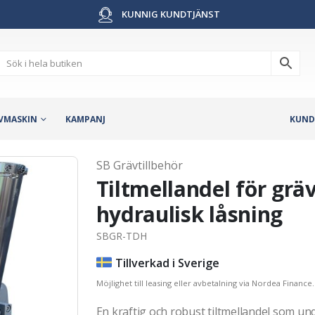
KUNNIG KUNDTJÄNST
VMASKIN
KAMPANJ
KUND
SB Grävtillbehör
Tiltmellandel för grä
hydraulisk låsning
SBGR-TDH
Tillverkad i Sverige
Möjlighet till leasing eller avbetalning via Nordea Finance.
En kraftig och robust tiltmellandel som u