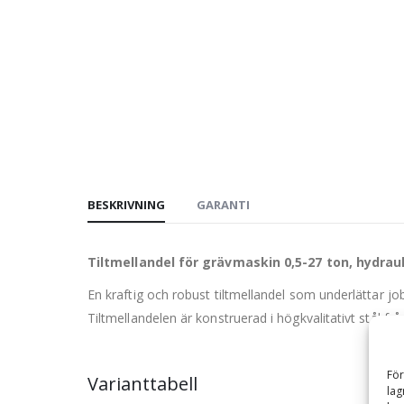
BESKRIVNING
GARANTI
Tiltmellandel för grävmaskin 0,5-27 ton, hydraul
En kraftig och robust tiltmellandel som underlättar j
Tiltmellandelen är konstruerad i högkvalitativt stål fr
För
Varianttabell
lag