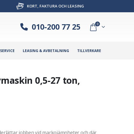
KORT, FAKTURA OCH LEASING
010-200 77 25
0
SERVICE
LEASING & AVBETALNING
TILLVERKARE
vmaskin 0,5-27 ton,
nderlättar jobben vid markojämnheter och där