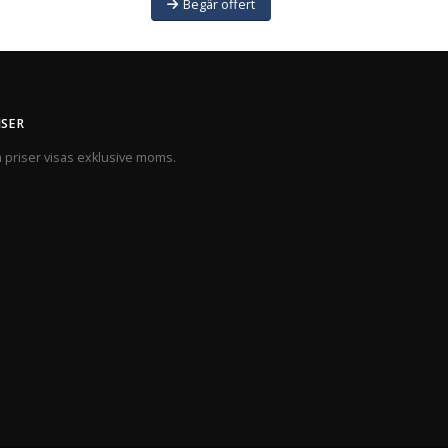
Begär offert
ISER
a priser visas exklusive moms.