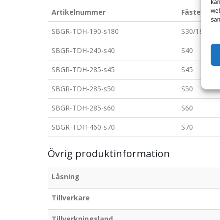
kan
web
Artikelnummer
Fäste
sam
SBGR-TDH-190-s180
S30/180
SBGR-TDH-240-s40
S40
SBGR-TDH-285-s45
S45
SBGR-TDH-285-s50
S50
SBGR-TDH-285-s60
S60
SBGR-TDH-460-s70
S70
Övrig produktinformation
Låsning
Tillverkare
Tillverkningsland