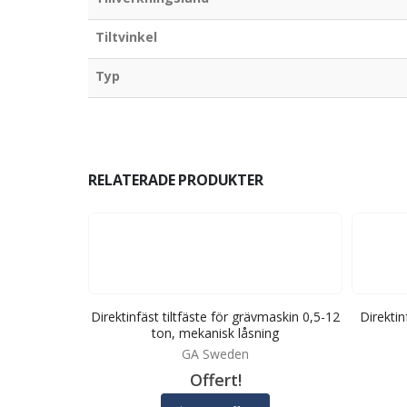
Tiltvinkel
Typ
RELATERADE PRODUKTER
ävmaskin 2-25
Direktinfäst tiltfäste för grävmaskin 0,5-12
Direktin
ing
ton, mekanisk låsning
ts
GA Sweden
Offert!