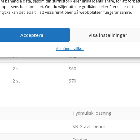
 vi behandla data, såsom din surfhistorik eller unika identifierare, för att förbät
bplatsens funktionalitet. Om du väljer att inte godkänna eller återkallar ditt
Antal kolvar
Fäste (redskapssida)
tycke kan det leda till att vissa funktioner på webbplatsen fungerar sämre.
1 st
S30/180
1 st
S40
Acceptera
Visa inställningar
2 st
S45
Allmänna villkor
2 st
S50
2 st
S60
2 st
S70
Hydraulisk lossning
SB Grävtillbehör
Sverige