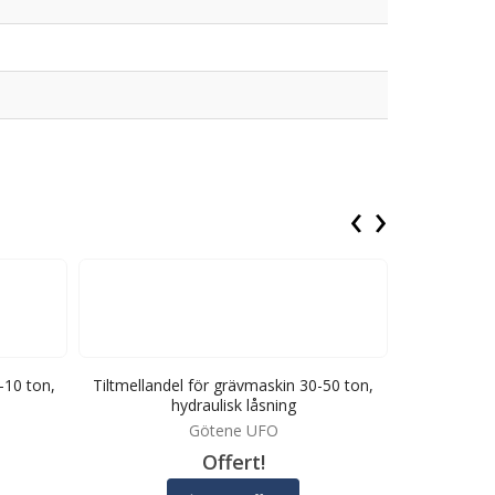
‹
›
-10 ton,
Tiltmellandel för grävmaskin 30-50 ton,
Direktinfäst
hydraulisk låsning
to
Götene UFO
C
Offert!