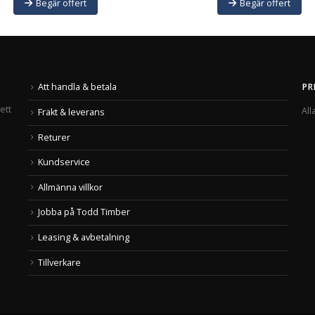
Begär offert
Begär offert
Att handla & betala
PR
ett
All
Frakt & leverans
Returer
Kundservice
Allmänna villkor
Jobba på Todd Timber
Leasing & avbetalning
Tillverkare