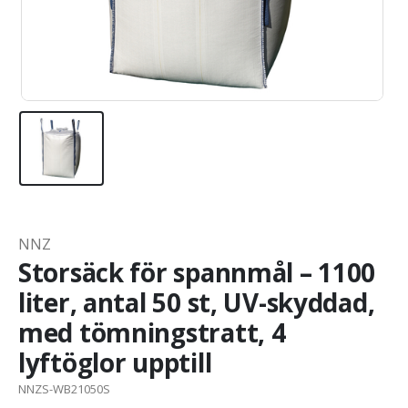
NNZ
Storsäck för spannmål – 1100
liter, antal 50 st, UV-skyddad,
med tömningstratt, 4
lyftöglor upptill
NNZS-WB21050S