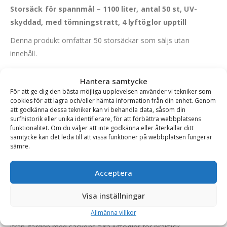
Storsäck för spannmål – 1100 liter, antal 50 st, UV-
skyddad, med tömningstratt, 4 lyftöglor upptill
Denna produkt omfattar 50 storsäckar som säljs utan
innehåll.
Med denna storsäck kan du enkelt lagra och transportera
Hantera samtycke
foder, grus, sand, jord, avfall m.m upp till volymen 1100 liter
För att ge dig den bästa möjliga upplevelsen använder vi tekniker som
eller till säckens maxkapacitet på 1000 kg. Storsäcken är
cookies för att lagra och/eller hämta information från din enhet. Genom
att godkänna dessa tekniker kan vi behandla data, såsom din
producerad i ett UV-skyddat, tjockt och olaminerat PP-tyg för
surfhistorik eller unika identifierare, för att förbättra webbplatsens
att öka säckens hållbarhet och livslängd, samt för att skydda
funktionalitet. Om du väljer att inte godkänna eller återkallar ditt
samtycke kan det leda till att vissa funktioner på webbplatsen fungerar
säckens innehåll.
sämre.
Det som är extra smidigt med dessa storsäckar är att de har
både en tömnings- och påfyllningstratt med måtten 35×50
Acceptera
cm.
Visa inställningar
Underlätta vardagen med hantering av foder till hönsen,
Allmänna villkor
uppsamlingen av grus på arbetsplatsen och transport av jord
ifrån gården med säckens fyra lyftöglor för praktisk