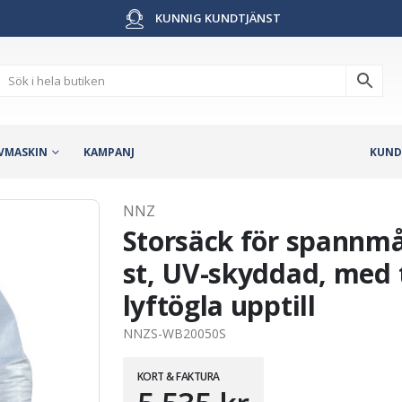
KUNNIG KUNDTJÄNST
VMASKIN
KAMPANJ
KUND
NNZ
Storsäck för spannmål 
st, UV-skyddad, med 
lyftögla upptill
NNZS-WB20050S
KORT & FAKTURA