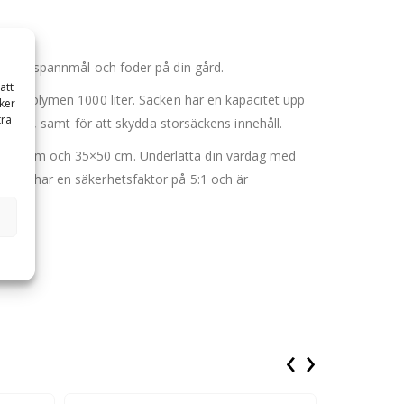
ortera spannmål och foder på din gård.
att
till volymen 1000 liter. Säcken har en kapacitet upp
ker
tra
slängd, samt för att skydda storsäckens innehåll.
25×50 cm och 35×50 cm. Underlätta din vardag med
arna har en säkerhetsfaktor på 5:1 och är
‹
›