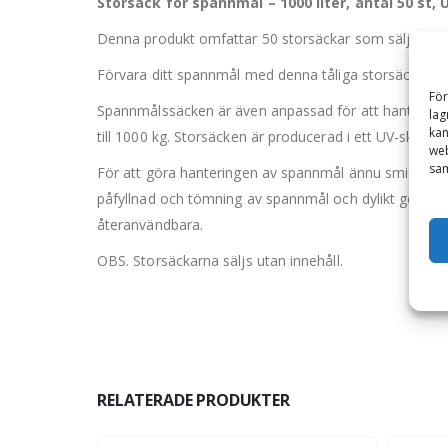
Storsäck för spannmål – 1000 liter, antal 50 st,
Denna produkt omfattar 50 storsäckar som säljs utan 
Förvara ditt spannmål med denna tåliga storsäck! Säc
För
Spannmålssäcken är även anpassad för att hantera andr
lag
kan
till 1000 kg. Storsäcken är producerad i ett UV-skydda
web
sam
För att göra hanteringen av spannmål ännu smidigar
påfyllnad och tömning av spannmål och dylikt genom a
återanvändbara.
OBS. Storsäckarna säljs utan innehåll.
RELATERADE PRODUKTER