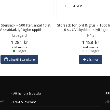
EJ I LAGER
Stensäck – 500 liter, antal 10 st,
Storsäck för jord & grus – 1000 li
V-skyddad, lyftöglor upptill
10 st, UV-skyddad, 4 lyftöglor 
Espegard
NNZ
1 281
kr
1 188
kr
inkl. moms
inkl. moms
I lager
Ej i lager
Lägg till i varukorg
Läs mer
Att handla & betala
PR
ett
All
Frakt & leverans