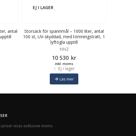
EJ I LAGER
EJ I LA
ter, antal
Storsäck för spannmål – 1000 liter, antal
Storsäck för
upptill
100 st, UV-skyddad, med tömningstratt, 1
50 st, UV-s
lyftögla upptill
NNZ
10 530
kr
inkl. moms
Ej i lager
Läs mer
ISER
a priser visas exklusive moms.