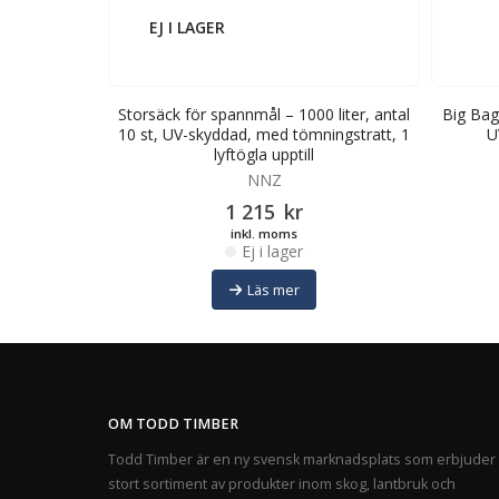
EJ I LAGER
 liter, antal
Storsäck för spannmål – 1000 liter, antal
Big Bag 
ingstratt, 4
10 st, UV-skyddad, med tömningstratt, 1
U
lyftögla upptill
NNZ
1 215
kr
inkl. moms
Ej i lager
Läs mer
OM TODD TIMBER
Todd Timber är en ny svensk marknadsplats som erbjuder 
stort sortiment av produkter inom skog, lantbruk och