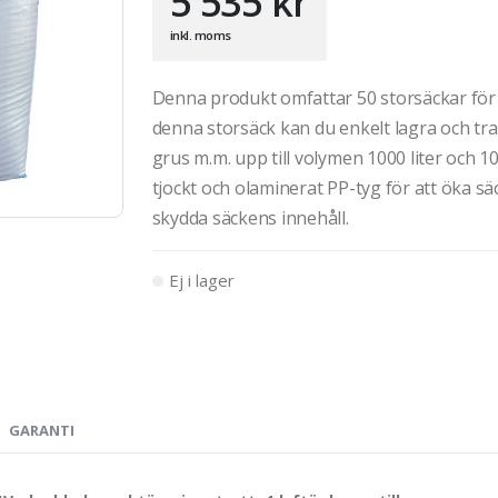
5 535
kr
inkl. moms
Denna produkt omfattar 50 storsäckar för 
denna storsäck kan du enkelt lagra och tra
grus m.m. upp till volymen 1000 liter och 10
tjockt och olaminerat PP-tyg för att öka sä
skydda säckens innehåll.
Ej i lager
GARANTI