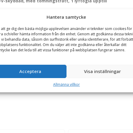
 UV-skyddad, med tömningstratt, 1 lyftögla upptill
innehåll.
Hantera samtycke
ken är konstruerad just för att du ska enkelt kunna lagra och transp
 att ge dig den bästa möjliga upplevelsen använder vi tekniker som cookies för 
a typer av material som exempelvis grus, sand, jord och avfall upp 
ra och/eller hämta information från din enhet. Genom att godkänna dessa tekni
 vi behandla data, såsom din surfhistorik eller unika identifierare, för att förbät
t, tjockt och olaminerat PP-tyg för att öka säckens hållbarhet och liv
bplatsens funktionalitet. Om du väljer att inte godkänna eller återkallar ditt
tycke kan det leda till att vissa funktioner på webbplatsen fungerar sämre.
e har säckarna både en tömnings- och påfyllningstratt med måtten 
tt använda storsäckens praktiska lyftögla för upphängning. Storsäck
Acceptera
Visa inställningar
Allmänna villkor