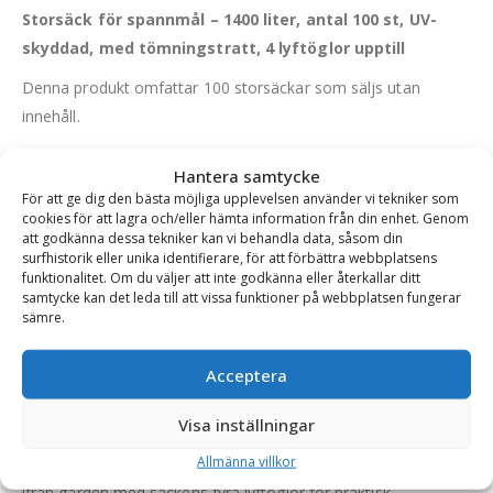
Storsäck för spannmål – 1400 liter, antal 100 st, UV-
skyddad, med tömningstratt, 4 lyftöglor upptill
Denna produkt omfattar 100 storsäckar som säljs utan
innehåll.
Med denna storsäck kan du enkelt lagra och transportera
Hantera samtycke
foder, grus, sand, jord, avfall och med mera upp till volymen
För att ge dig den bästa möjliga upplevelsen använder vi tekniker som
1400 liter eller till säckens maxkapacitet på 1000 kg.
cookies för att lagra och/eller hämta information från din enhet. Genom
att godkänna dessa tekniker kan vi behandla data, såsom din
Storsäcken är producerad i ett UV-skyddat, tjockt och
surfhistorik eller unika identifierare, för att förbättra webbplatsens
olaminerat PP-tyg för att öka säckens hållbarhet och
funktionalitet. Om du väljer att inte godkänna eller återkallar ditt
samtycke kan det leda till att vissa funktioner på webbplatsen fungerar
livslängd, samt för att skydda säckens innehåll.
sämre.
Det som är extra smidigt med dessa storsäckar är att de har
både en tömnings- och påfyllningstratt med måtten 35×50
Acceptera
cm.
Visa inställningar
Underlätta vardagen med hantering av foder till hönsen,
Allmänna villkor
uppsamlingen av grus på arbetsplatsen och transport av jord
ifrån gården med säckens fyra lyftöglor för praktisk