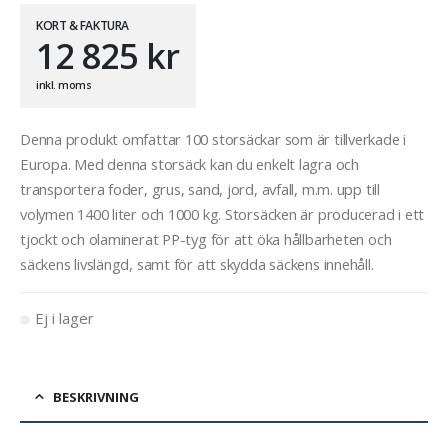
KORT & FAKTURA
12 825
kr
inkl. moms
Denna produkt omfattar 100 storsäckar som är tillverkade i
Europa. Med denna storsäck kan du enkelt lagra och
transportera foder, grus, sand, jord, avfall, m.m. upp till
volymen 1400 liter och 1000 kg. Storsäcken är producerad i ett
tjockt och olaminerat PP-tyg för att öka hållbarheten och
säckens livslängd, samt för att skydda säckens innehåll.
Ej i lager
BESKRIVNING