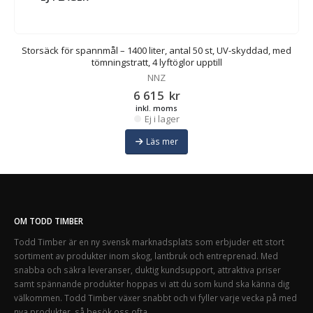
Storsäck för spannmål – 1400 liter, antal 50 st, UV-skyddad, med
tömningstratt, 4 lyftöglor upptill
NNZ
6 615
kr
inkl. moms
Ej i lager
Läs mer
OM TODD TIMBER
Todd Timber är en ny svensk marknadsplats som erbjuder ett stort
sortiment av produkter inom skog, lantbruk och entreprenad. Med
snabba och säkra leveranser, duktig kundsupport, attraktiva priser
samt spännande produkter hoppas vi att du som kund ska känna dig
välkommen. Todd Timber växer snabbt och vi fyller varje vecka på med
nya produkter, så besök oss ofta.