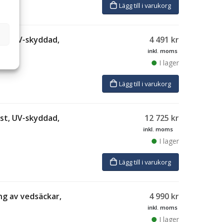
Lägg till i varukorg
 st, UV-skyddad,
4 491
kr
inkl. moms
I lager
Lägg till i varukorg
 st, UV-skyddad,
12 725
kr
inkl. moms
I lager
Lägg till i varukorg
ng av vedsäckar,
4 990
kr
inkl. moms
I lager