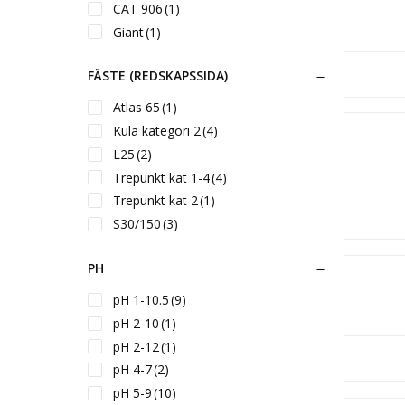
CAT 906
(1)
Giant
(1)
Hydrema
(1)
FÄSTE (REDSKAPSSIDA)
ISME
(1)
JCB Q-fit
(1)
Atlas 65
(1)
Kramer 180-350
(1)
Kula kategori 2
(4)
Kramer 380-680
(1)
L25
(2)
L30/Atlas 65
(1)
Trepunkt kat 1-4
(4)
L40-L45
(1)
Trepunkt kat 2
(1)
Lehnoff MS01
(1)
S30/150
(3)
Lehnoff MS03
(1)
S30/180
(5)
Lehnoff MS08
(1)
PH
S40
(5)
Lyftögla
(6)
S45
(6)
pH 1-10.5
(9)
Multione/Avant
(5)
S50
(5)
pH 2-10
(1)
S120
(1)
S60
(8)
pH 2-12
(1)
S30/150 + S40-kombi
(1)
S70
(8)
pH 4-7
(2)
S30/180 + S40-kombi
(1)
S80
(5)
pH 5-9
(10)
S40/S45-kombi
(1)