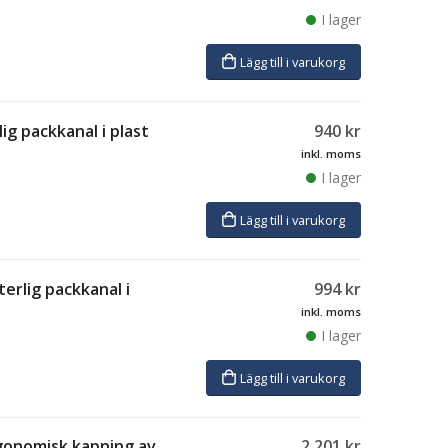
I lager
Lägg till i varukorg
lig packkanal i plast
940
kr
inkl. moms
I lager
Lägg till i varukorg
terlig packkanal i
994
kr
inkl. moms
I lager
Lägg till i varukorg
rgonomisk kapning av
2 201
kr