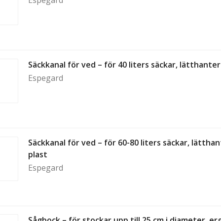
Espegard
Säckkanal för ved – för 40 liters säckar, lätthanter
Espegard
Säckkanal för ved – för 60-80 liters säckar, lätthan
plast
Espegard
Sågbock – för stockar upp till 25 cm i diameter, e