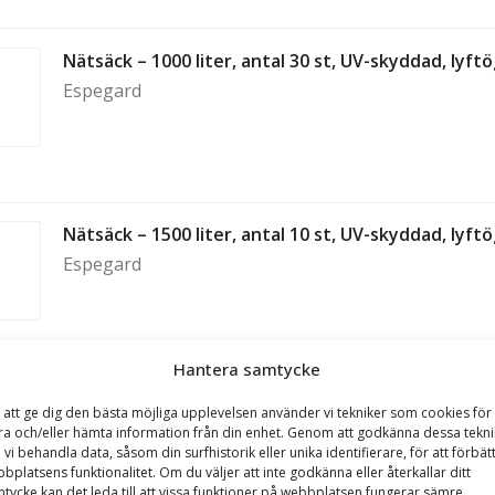
Nätsäck – 1000 liter, antal 30 st, UV-skyddad, lyftög
Espegard
Nätsäck – 1500 liter, antal 10 st, UV-skyddad, lyftög
Espegard
Hantera samtycke
Nätsäck – 1500 liter, antal 30 st, UV-skyddad, lyftög
 att ge dig den bästa möjliga upplevelsen använder vi tekniker som cookies för 
ra och/eller hämta information från din enhet. Genom att godkänna dessa tekni
Espegard
 vi behandla data, såsom din surfhistorik eller unika identifierare, för att förbät
bplatsens funktionalitet. Om du väljer att inte godkänna eller återkallar ditt
tycke kan det leda till att vissa funktioner på webbplatsen fungerar sämre.