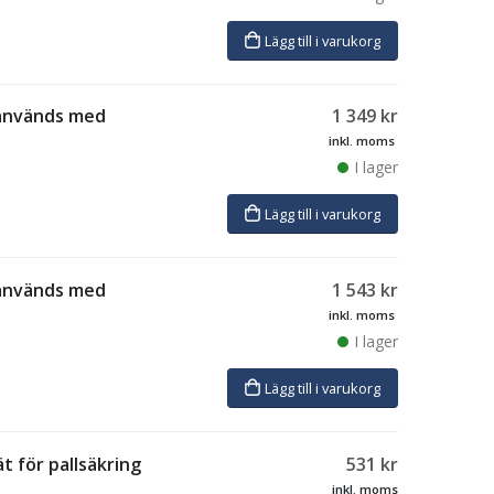
Lägg till i varukorg
, används med
1 349
kr
inkl. moms
I lager
Lägg till i varukorg
, används med
1 543
kr
inkl. moms
I lager
Lägg till i varukorg
t för pallsäkring
531
kr
inkl. moms