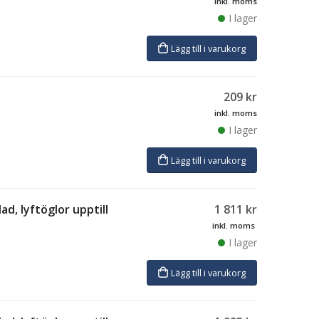
inkl. moms
I lager
Lägg till i varukorg
209
kr
inkl. moms
I lager
Lägg till i varukorg
ad, lyftöglor upptill
1 811
kr
inkl. moms
I lager
Lägg till i varukorg