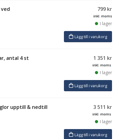
 ved
799
kr
inkl. moms
I lager
Lägg till i varukorg
r, antal 4 st
1 351
kr
inkl. moms
I lager
Lägg till i varukorg
lor upptill & nedtill
3 511
kr
inkl. moms
I lager
Lägg till i varukorg