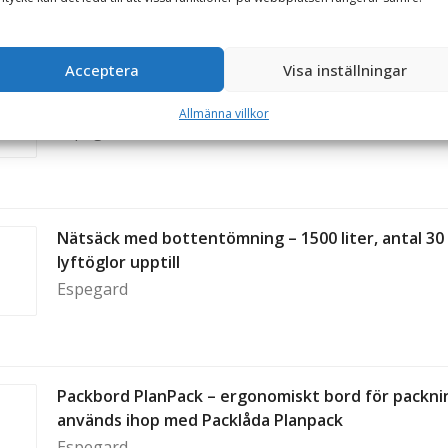
Acceptera
Visa inställningar
Nätsäck med bottentömning – 1500 liter, antal 10
lyftöglor upptill
Allmänna villkor
Espegard
Nätsäck med bottentömning – 1500 liter, antal 30
lyftöglor upptill
Espegard
Packbord PlanPack – ergonomiskt bord för packni
används ihop med Packlåda Planpack
Espegard