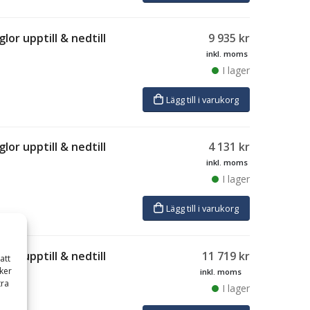
lor upptill & nedtill
9 935
kr
inkl. moms
I lager
Lägg till i varukorg
lor upptill & nedtill
4 131
kr
inkl. moms
I lager
Lägg till i varukorg
lor upptill & nedtill
11 719
kr
att
ker
inkl. moms
tra
I lager