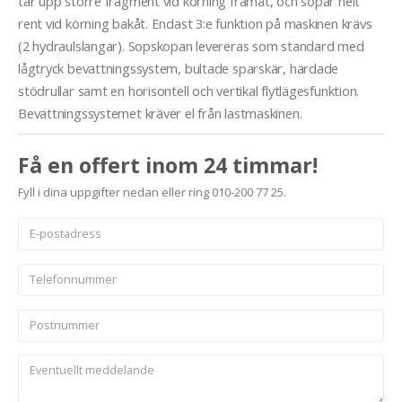
tar upp större fragment vid körning framåt, och sopar helt
rent vid körning bakåt. Endast 3:e funktion på maskinen krävs
(2 hydraulslangar). Sopskopan levereras som standard med
lågtryck bevattningssystem, bultade sparskär, härdade
stödrullar samt en horisontell och vertikal flytlägesfunktion.
Bevattningssystemet kräver el från lastmaskinen.
Få en offert inom 24 timmar!
Fyll i dina uppgifter nedan eller ring 010-200 77 25.