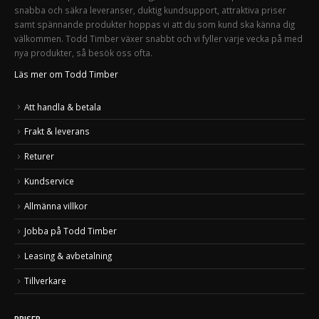
snabba och säkra leveranser, duktig kundsupport, attraktiva priser
samt spännande produkter hoppas vi att du som kund ska känna dig
välkommen. Todd Timber växer snabbt och vi fyller varje vecka på med
nya produkter, så besök oss ofta.
Läs mer om Todd Timber
Att handla & betala
Frakt & leverans
Returer
Kundservice
Allmänna villkor
Jobba på Todd Timber
Leasing & avbetalning
Tillverkare