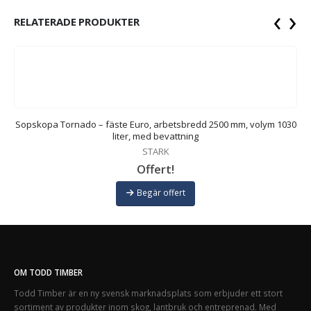
‹
›
RELATERADE PRODUKTER
m
Sopskopa Tornado – fäste Euro, arbetsbredd 2500 mm, volym 1030
liter, med bevattning
STARK
Offert!
Begär offert
OM TODD TIMBER
Todd Timber är en ny svensk marknadsplats som erbjuder ett stort
sortiment av produkter inom skog, lantbruk och entreprenad. Med