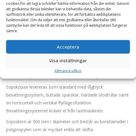
cookies för att lagra och/eller hämta information från din enhet. Genom
sågverk, hamnar, återvinningscentraler etc. men fungerar
att godkänna dessa tekniker kan vi behandla data, såsom din
surfhistorik eller unika identifierare, för att förbättra webbplatsens
också mycket bra vid rengöring i stadsmiljö. Vad som
funktionalitet. Om du väljer att inte godkänna eller återkallar ditt
utmärker den är att man med lätthet kan plocka upp större
samtycke kan det leda till att vissa funktioner på webbplatsen fungerar
bitar såsom brädstycken, plastbitar m.m.
sämre.
Sopskopan tar upp större fragment vid körning framåt, och
Acceptera
sopar helt rent vid körning bakåt. Detta körsätt ger ett mycket
bra resultat.
Visa inställningar
Skopan töms enkelt och snabbt när den tiltas framåt. Endast
Allmänna villkor
3:e funktion på maskinen krävs (2 hydraulslangar).
Sopskopan levereras som standard med lågtryck
bevattningssystem, bultade sparskär, härdade stödrullar samt
en horisontell och vertikal flytlägesfunktion.
Bevattningssystemet kräver el från lastmaskinen.
Sopvalsen är 900 mm i diameter och består av borstlameller i
polypropylen som är mycket enkla att skifta.