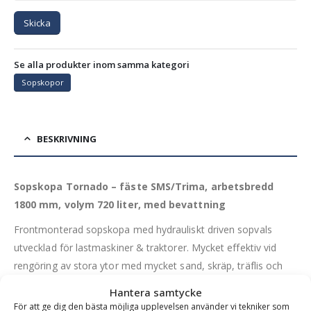
Skicka
Se alla produkter inom samma kategori
Sopskopor
BESKRIVNING
Sopskopa Tornado – fäste SMS/Trima, arbetsbredd
1800 mm, volym 720 liter, med bevattning
Frontmonterad sopskopa med hydrauliskt driven sopvals
utvecklad för lastmaskiner & traktorer. Mycket effektiv vid
rengöring av stora ytor med mycket sand, skräp, träflis och
även grövre grus.
Hantera samtycke
För att ge dig den bästa möjliga upplevelsen använder vi tekniker som
Denna sopskopa är frekvent använd på industriområden,