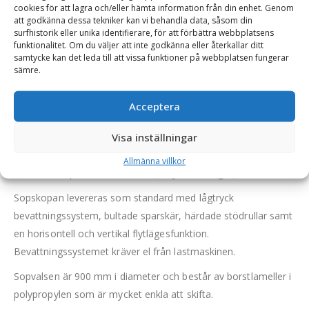
cookies för att lagra och/eller hämta information från din enhet. Genom
sågverk, hamnar, återvinningscentraler etc. men fungerar
att godkänna dessa tekniker kan vi behandla data, såsom din
surfhistorik eller unika identifierare, för att förbättra webbplatsens
också mycket bra vid rengöring i stadsmiljö. Vad som
funktionalitet. Om du väljer att inte godkänna eller återkallar ditt
utmärker den är att man med lätthet kan plocka upp större
samtycke kan det leda till att vissa funktioner på webbplatsen fungerar
bitar såsom brädstycken, plastbitar m.m.
sämre.
Sopskopan tar upp större fragment vid körning framåt, och
Acceptera
sopar helt rent vid körning bakåt. Detta körsätt ger ett mycket
bra resultat.
Visa inställningar
Skopan töms enkelt och snabbt när den tiltas framåt. Endast
Allmänna villkor
3:e funktion på maskinen krävs (2 hydraulslangar).
Sopskopan levereras som standard med lågtryck
bevattningssystem, bultade sparskär, härdade stödrullar samt
en horisontell och vertikal flytlägesfunktion.
Bevattningssystemet kräver el från lastmaskinen.
Sopvalsen är 900 mm i diameter och består av borstlameller i
polypropylen som är mycket enkla att skifta.