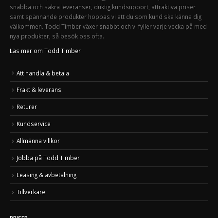
snabba och säkra leveranser, duktig kundsupport, attraktiva priser
samt spännande produkter hoppas vi att du som kund ska känna dig
välkommen. Todd Timber växer snabbt och vi fyller varje vecka på med
nya produkter, så besök oss ofta.
Läs mer om Todd Timber
Att handla & betala
Frakt & leverans
Returer
Kundservice
Allmänna villkor
Jobba på Todd Timber
Leasing & avbetalning
Tillverkare