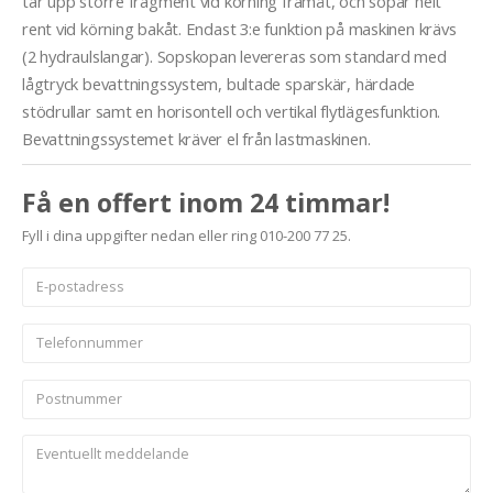
tar upp större fragment vid körning framåt, och sopar helt
rent vid körning bakåt. Endast 3:e funktion på maskinen krävs
(2 hydraulslangar). Sopskopan levereras som standard med
lågtryck bevattningssystem, bultade sparskär, härdade
stödrullar samt en horisontell och vertikal flytlägesfunktion.
Bevattningssystemet kräver el från lastmaskinen.
Få en offert inom 24 timmar!
Fyll i dina uppgifter nedan eller ring 010-200 77 25.