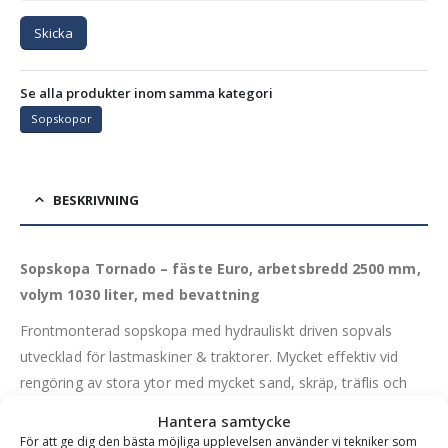
Skicka
Se alla produkter inom samma kategori
Sopskopor
BESKRIVNING
Sopskopa Tornado – fäste Euro, arbetsbredd 2500 mm,
volym 1030 liter, med bevattning
Frontmonterad sopskopa med hydrauliskt driven sopvals
utvecklad för lastmaskiner & traktorer. Mycket effektiv vid
rengöring av stora ytor med mycket sand, skräp, träflis och
även grövre grus.
Hantera samtycke
För att ge dig den bästa möjliga upplevelsen använder vi tekniker som
Denna sopskopa är frekvent använd på industriområden,