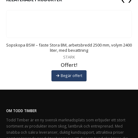
Sopskopa BSW – fäste Stora BM, arbetsbredd 2500 mm, volym 2400
S
liter, med bevattning
STARK
Offert!
Begär offert
OM TODD TIMBER
Todd Timber är en ny svensk marknadsplats som erbjuder ett stort
sortiment av produkter inom skog, lantbruk och entreprenad. Med
snabba och säkra leveranser, duktig kundsupport, attraktiva priser