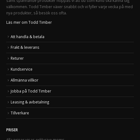
samt spännande produkter hoppas vi att du som kund ska känna dig
välkommen. Todd Timber växer snabbt och vi fyller varje vecka på med
nya produkter, så besök oss ofta.
Läs mer om Todd Timber
Att handla & betala
Frakt & leverans
Returer
Kundservice
Allmänna villkor
Jobba på Todd Timber
Leasing & avbetalning
Tillverkare
PRISER
Alla priser visas exklusive moms.