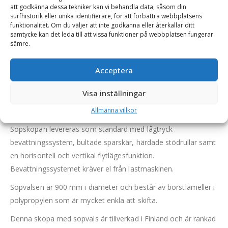
att godkänna dessa tekniker kan vi behandla data, såsom din
också mycket bra vid rengöring i stadsmiljö. Vad som
surfhistorik eller unika identifierare, för att förbättra webbplatsens
utmärker den är att man med lätthet kan plocka upp större
funktionalitet. Om du väljer att inte godkänna eller återkallar ditt
bitar såsom brädstycken, plastbitar m.m.
samtycke kan det leda till att vissa funktioner på webbplatsen fungerar
sämre.
Sopskopan tar upp större fragment vid körning framåt, och
sopar helt rent vid körning bakåt. Detta körsätt ger ett mycket
Acceptera
bra resultat.
Visa inställningar
Skopan töms enkelt och snabbt när den tiltas framåt. Endast
3:e funktion på maskinen krävs (2 hydraulslangar).
Allmänna villkor
Sopskopan levereras som standard med lågtryck
bevattningssystem, bultade sparskär, härdade stödrullar samt
en horisontell och vertikal flytlägesfunktion.
Bevattningssystemet kräver el från lastmaskinen.
Sopvalsen är 900 mm i diameter och består av borstlameller i
polypropylen som är mycket enkla att skifta.
Denna skopa med sopvals är tillverkad i Finland och är rankad