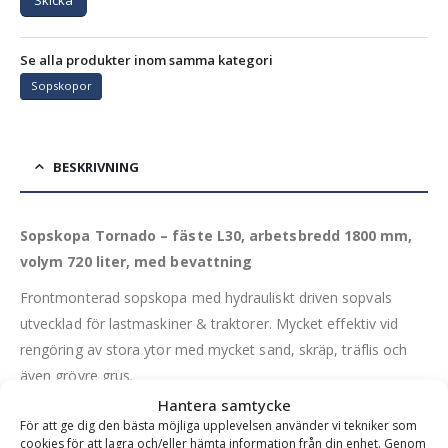
Se alla produkter inom samma kategori
Sopskopor
BESKRIVNING
Sopskopa Tornado – fäste L30, arbetsbredd 1800 mm,
volym 720 liter, med bevattning
Frontmonterad sopskopa med hydrauliskt driven sopvals
utvecklad för lastmaskiner & traktorer. Mycket effektiv vid
rengöring av stora ytor med mycket sand, skräp, träflis och
även grövre grus.
Hantera samtycke
Denna sopskopa är frekvent använd på industriområden,
För att ge dig den bästa möjliga upplevelsen använder vi tekniker som
sågverk, hamnar, återvinningscentraler etc. men fungerar
cookies för att lagra och/eller hämta information från din enhet. Genom