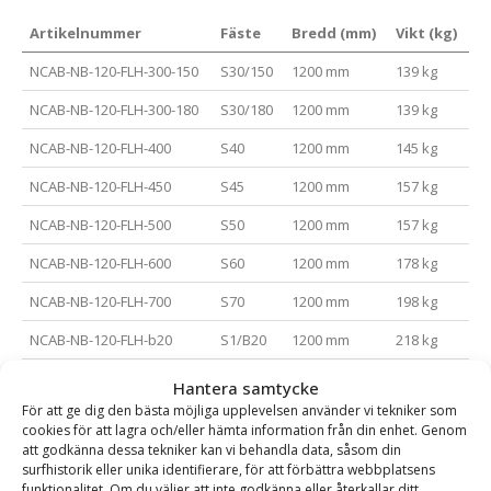
Artikelnummer
Fäste
Bredd (mm)
Vikt (kg)
NCAB-NB-120-FLH-300-150
S30/150
1200 mm
139 kg
NCAB-NB-120-FLH-300-180
S30/180
1200 mm
139 kg
NCAB-NB-120-FLH-400
S40
1200 mm
145 kg
NCAB-NB-120-FLH-450
S45
1200 mm
157 kg
NCAB-NB-120-FLH-500
S50
1200 mm
157 kg
NCAB-NB-120-FLH-600
S60
1200 mm
178 kg
NCAB-NB-120-FLH-700
S70
1200 mm
198 kg
NCAB-NB-120-FLH-b20
S1/B20
1200 mm
218 kg
NCAB-NB-150-FLH-300-150
S30/150
1500 mm
163 kg
Hantera samtycke
För att ge dig den bästa möjliga upplevelsen använder vi tekniker som
NCAB-NB-150-FLH-300-180
S30/180
1500 mm
163 kg
cookies för att lagra och/eller hämta information från din enhet. Genom
att godkänna dessa tekniker kan vi behandla data, såsom din
NCAB-NB-150-FLH-400
S40
1500 mm
169 kg
surfhistorik eller unika identifierare, för att förbättra webbplatsens
funktionalitet. Om du väljer att inte godkänna eller återkallar ditt