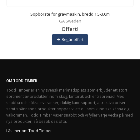
Sopborste för grävmaskin, bredd 1,5-3,0m
GA Sweden
Offert!
Begär offert
OM TODD TIMBER
Todd Timber är en ny svensk marknadsplats som erbjuder ett stort
sortiment av produkter inom skog, lantbruk och entreprenad. Med
snabba och säkra leveranser, duktig kundsupport, attraktiva priser
samt spännande produkter hoppas vi att du som kund ska känna dig
välkommen. Todd Timber växer snabbt och vi fyller varje vecka på med
nya produkter, så besök oss ofta.
Läs mer om Todd Timber