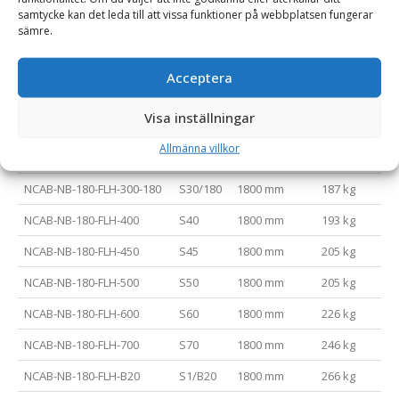
NCAB-NB-150-FLH-450
S45
1500 mm
181 kg
samtycke kan det leda till att vissa funktioner på webbplatsen fungerar
sämre.
NCAB-NB-150-FLH-500
S50
1500 mm
181 kg
NCAB-NB-150-FLH-600
S60
1500 mm
202 kg
Acceptera
NCAB-NB-150-FLH-700
S70
1500 mm
222 kg
Visa inställningar
NCAB-NB-150-FLH-B20
S1/B20
1500 mm
242 kg
Allmänna villkor
NCAB-NB-180-FLH-300-150
S30/150
1800 mm
187 kg
NCAB-NB-180-FLH-300-180
S30/180
1800 mm
187 kg
NCAB-NB-180-FLH-400
S40
1800 mm
193 kg
NCAB-NB-180-FLH-450
S45
1800 mm
205 kg
NCAB-NB-180-FLH-500
S50
1800 mm
205 kg
NCAB-NB-180-FLH-600
S60
1800 mm
226 kg
NCAB-NB-180-FLH-700
S70
1800 mm
246 kg
NCAB-NB-180-FLH-B20
S1/B20
1800 mm
266 kg