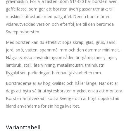
grävmaskin. För alla fästen utom S1/B20 har borsten även
gaffelfäste, som gör att borsten även passar utmärkt till
maskiner utrustade med pallgaffel. Denna borste är en
vidareutvecklad version och efterföljare till den berömda
Sweepex-borsten.
Med borsten kan du effektivt sopa skräp, glas, grus, sand,
jord, snö, vatten, spannmål mm och den dammar minimalt.
Några typiska användningsområden är: gårdsplaner, lager,
lantbruk, stall, återvinning, metallindustri, träindustri,
flygplatser, parkeringar, hamnar, grävarbeten mm.
Borstraderna är av hög kvalitet och håller länge. När det är
dags att byta så är utbytesborsten mycket enkla att montera.
Borsten är tillverkad i södra Sverige och är högt uppskattad
bland användarna för sin höga kvalitet.
Varianttabell