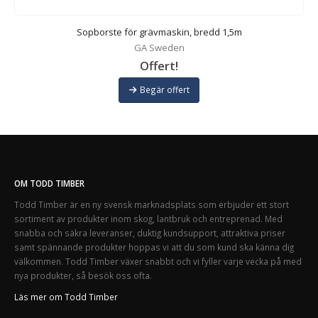
d
Sopborste för grävmaskin, bredd 1,5m
GA Sweden
Offert!
Begär offert
OM TODD TIMBER
Todd Timber är en ny svensk marknadsplats som erbjuder ett stort
sortiment av produkter inom skog, lantbruk och entreprenad. Med
snabba och säkra leveranser, duktig kundsupport, attraktiva priser
samt spännande produkter hoppas vi att du som kund ska känna dig
välkommen. Todd Timber växer snabbt och vi fyller varje vecka på med
nya produkter, så besök oss ofta.
Läs mer om Todd Timber