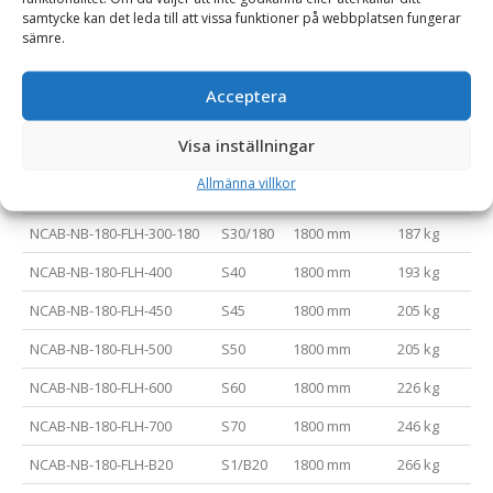
NCAB-NB-150-FLH-450
S45
1500 mm
181 kg
samtycke kan det leda till att vissa funktioner på webbplatsen fungerar
sämre.
NCAB-NB-150-FLH-500
S50
1500 mm
181 kg
NCAB-NB-150-FLH-600
S60
1500 mm
202 kg
Acceptera
NCAB-NB-150-FLH-700
S70
1500 mm
222 kg
Visa inställningar
NCAB-NB-150-FLH-B20
S1/B20
1500 mm
242 kg
Allmänna villkor
NCAB-NB-180-FLH-300-150
S30/150
1800 mm
187 kg
NCAB-NB-180-FLH-300-180
S30/180
1800 mm
187 kg
NCAB-NB-180-FLH-400
S40
1800 mm
193 kg
NCAB-NB-180-FLH-450
S45
1800 mm
205 kg
NCAB-NB-180-FLH-500
S50
1800 mm
205 kg
NCAB-NB-180-FLH-600
S60
1800 mm
226 kg
NCAB-NB-180-FLH-700
S70
1800 mm
246 kg
NCAB-NB-180-FLH-B20
S1/B20
1800 mm
266 kg