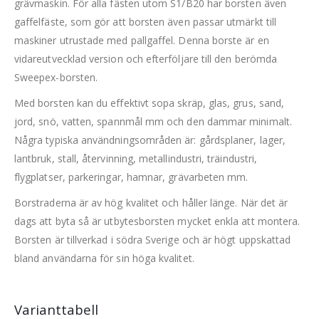
grävmaskin. För alla fästen utom S1/B20 har borsten även
gaffelfäste, som gör att borsten även passar utmärkt till
maskiner utrustade med pallgaffel. Denna borste är en
vidareutvecklad version och efterföljare till den berömda
Sweepex-borsten.
Med borsten kan du effektivt sopa skräp, glas, grus, sand,
jord, snö, vatten, spannmål mm och den dammar minimalt.
Några typiska användningsområden är: gårdsplaner, lager,
lantbruk, stall, återvinning, metallindustri, träindustri,
flygplatser, parkeringar, hamnar, grävarbeten mm.
Borstraderna är av hög kvalitet och håller länge. När det är
dags att byta så är utbytesborsten mycket enkla att montera.
Borsten är tillverkad i södra Sverige och är högt uppskattad
bland användarna för sin höga kvalitet.
Varianttabell