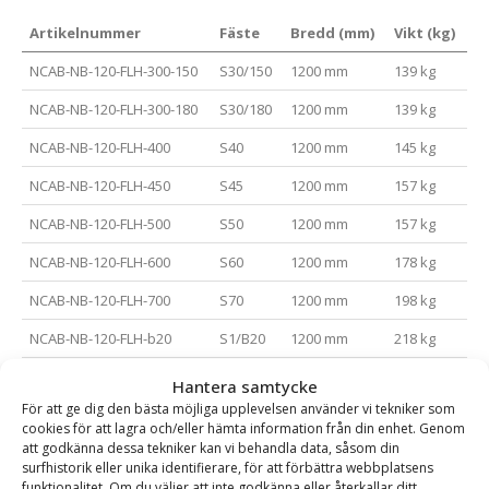
Artikelnummer
Fäste
Bredd (mm)
Vikt (kg)
NCAB-NB-120-FLH-300-150
S30/150
1200 mm
139 kg
NCAB-NB-120-FLH-300-180
S30/180
1200 mm
139 kg
NCAB-NB-120-FLH-400
S40
1200 mm
145 kg
NCAB-NB-120-FLH-450
S45
1200 mm
157 kg
NCAB-NB-120-FLH-500
S50
1200 mm
157 kg
NCAB-NB-120-FLH-600
S60
1200 mm
178 kg
NCAB-NB-120-FLH-700
S70
1200 mm
198 kg
NCAB-NB-120-FLH-b20
S1/B20
1200 mm
218 kg
NCAB-NB-150-FLH-300-150
S30/150
1500 mm
163 kg
Hantera samtycke
För att ge dig den bästa möjliga upplevelsen använder vi tekniker som
NCAB-NB-150-FLH-300-180
S30/180
1500 mm
163 kg
cookies för att lagra och/eller hämta information från din enhet. Genom
att godkänna dessa tekniker kan vi behandla data, såsom din
NCAB-NB-150-FLH-400
S40
1500 mm
169 kg
surfhistorik eller unika identifierare, för att förbättra webbplatsens
funktionalitet. Om du väljer att inte godkänna eller återkallar ditt