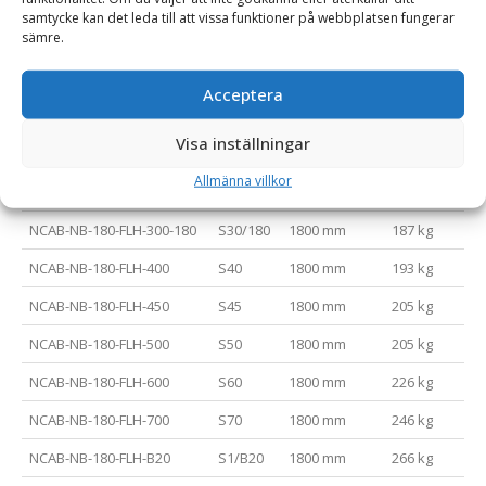
NCAB-NB-150-FLH-450
S45
1500 mm
181 kg
samtycke kan det leda till att vissa funktioner på webbplatsen fungerar
sämre.
NCAB-NB-150-FLH-500
S50
1500 mm
181 kg
NCAB-NB-150-FLH-600
S60
1500 mm
202 kg
Acceptera
NCAB-NB-150-FLH-700
S70
1500 mm
222 kg
Visa inställningar
NCAB-NB-150-FLH-B20
S1/B20
1500 mm
242 kg
Allmänna villkor
NCAB-NB-180-FLH-300-150
S30/150
1800 mm
187 kg
NCAB-NB-180-FLH-300-180
S30/180
1800 mm
187 kg
NCAB-NB-180-FLH-400
S40
1800 mm
193 kg
NCAB-NB-180-FLH-450
S45
1800 mm
205 kg
NCAB-NB-180-FLH-500
S50
1800 mm
205 kg
NCAB-NB-180-FLH-600
S60
1800 mm
226 kg
NCAB-NB-180-FLH-700
S70
1800 mm
246 kg
NCAB-NB-180-FLH-B20
S1/B20
1800 mm
266 kg