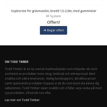
Sopborste för grävmaskin, bredd 1,5-2,0m, med gummiskär
RF System
Offert!
Begär offert
OM TODD TIMBER
Todd Timber är en ny svensk marknadsplats som erbjuder ett stort
sortiment av produkter inom skog, lantbruk och entreprenad. Med
snabba och säkra leveranser, duktig kundsupport, attraktiva priser
samt spännande produkter hoppas vi att du som kund ska känna dig
välkommen. Todd Timber växer snabbt och vi fyller varje vecka på med
nya produkter, så besök oss ofta.
Läs mer om Todd Timber