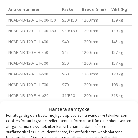
Artikelnummer
Fäste
Bredd (mm)
Vikt (kg)
NCAB-NB-120-FLH-300-150
S30/150
1200 mm
139 kg
NCAB-NB-120-FLH-300-180
S30/180
1200 mm
139 kg
NCAB-NB-120-FLH-400
S40
1200 mm
145 kg
NCAB-NB-120-FLH-450
S45
1200 mm
157 kg
NCAB-NB-120-FLH-500
S50
1200 mm
157 kg
NCAB-NB-120-FLH-600
S60
1200 mm
178 kg
NCAB-NB-120-FLH-700
S70
1200 mm
198 kg
NCAB-NB-120-FLH-b20
S1/B20
1200 mm
218 kg
NCAB-NB-150-FLH-300-150
S30/150
1500 mm
163 kg
Hantera samtycke
För att ge dig den bästa möjliga upplevelsen använder vi tekniker som
NCAB-NB-150-FLH-300-180
S30/180
1500 mm
163 kg
cookies för att lagra och/eller hämta information från din enhet. Genom
att godkänna dessa tekniker kan vi behandla data, såsom din
NCAB-NB-150-FLH-400
S40
1500 mm
169 kg
surfhistorik eller unika identifierare, för att förbättra webbplatsens
funktionalitet. Om du väljer att inte godkänna eller återkallar ditt