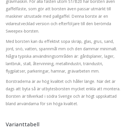
grävmaskin. För alla fästen utom S1/B20 har borsten även
gaffelfäste, som gör att borsten även passar utmärkt till
maskiner utrustade med pallgaffel. Denna borste är en
vidareutvecklad version och efterföljare till den berömda
Sweepex-borsten.
Med borsten kan du effektivt sopa skräp, glas, grus, sand,
jord, snö, vatten, spannmål mm och den dammar minimalt.
Några typiska användningsområden är: gårdsplaner, lager,
lantbruk, stall, återvinning, metallindustri, träindustri,
flygplatser, parkeringar, hamnar, grävarbeten mm.
Borstraderna är av hög kvalitet och håller länge. När det är
dags att byta så är utbytesborsten mycket enkla att montera.
Borsten är tillverkad i södra Sverige och är högt uppskattad
bland användarna för sin höga kvalitet.
Varianttabell