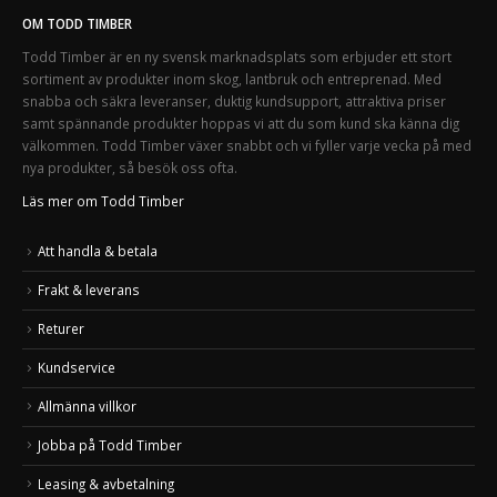
OM TODD TIMBER
Todd Timber är en ny svensk marknadsplats som erbjuder ett stort
sortiment av produkter inom skog, lantbruk och entreprenad. Med
snabba och säkra leveranser, duktig kundsupport, attraktiva priser
samt spännande produkter hoppas vi att du som kund ska känna dig
välkommen. Todd Timber växer snabbt och vi fyller varje vecka på med
nya produkter, så besök oss ofta.
Läs mer om Todd Timber
Att handla & betala
Frakt & leverans
Returer
Kundservice
Allmänna villkor
Jobba på Todd Timber
Leasing & avbetalning