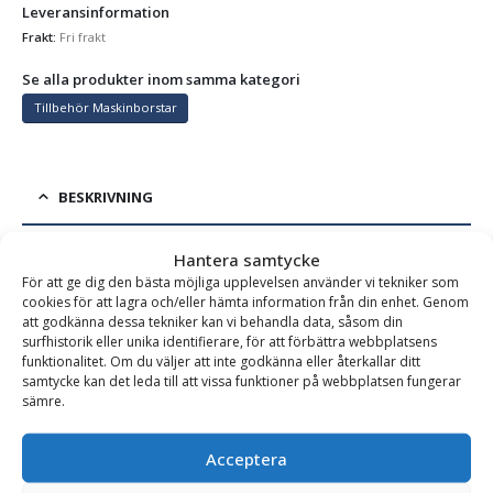
Leveransinformation
Frakt:
Fri frakt
Se alla produkter inom samma kategori
Tillbehör Maskinborstar
BESKRIVNING
Hantera samtycke
Utbytesborst till Nordicc & SweepEx, bredd 1,2-3,0m
För att ge dig den bästa möjliga upplevelsen använder vi tekniker som
cookies för att lagra och/eller hämta information från din enhet. Genom
Utbytesborst till Nordicc och SweepEx sopborste.
att godkänna dessa tekniker kan vi behandla data, såsom din
Utbytesborsten är mycket enkel att montera.
surfhistorik eller unika identifierare, för att förbättra webbplatsens
funktionalitet. Om du väljer att inte godkänna eller återkallar ditt
samtycke kan det leda till att vissa funktioner på webbplatsen fungerar
sämre.
Varianttabell
Acceptera
Artikelnummer
Bredd (mm)
Vikt (kg)