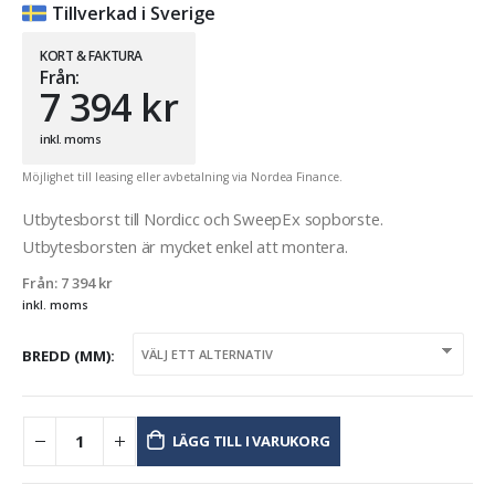
Tillverkad i Sverige
KORT & FAKTURA
Från:
7 394
kr
inkl. moms
Möjlighet till leasing eller avbetalning via Nordea Finance.
Utbytesborst till Nordicc och SweepEx sopborste.
Utbytesborsten är mycket enkel att montera.
Från:
7 394
kr
inkl. moms
BREDD (MM)
LÄGG TILL I VARUKORG