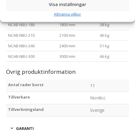
NCAB-NBU-120
1200 mm
27 kg
Visa inställningar
NCAB-NBU-150
1500 mm
33 kg
Allmänna villkor
NCAB-NBU-180
1800 mm
38 kg
NCAB-NBU-210
2100 mm
46 kg
NCAB-NBU-240
2400 mm
51 kg
NCAB-NBU-300
3000 mm
66 kg
Övrig produktinformation
Antal rader borst
11
Tillverkare
Nordicc
Tillverkningsland
Sverige
GARANTI