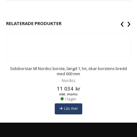
‹
›
RELATERADE PRODUKTER
Sidoborstar till Nordicc borste, längd 1,1m, ökar borstens bredd
med 600 mm
Nordicc
11 034
kr
inkl. moms
I lager
Läs mer