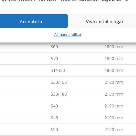
S40
1800 mm
Acceptera
Visa inställningar
S45
1800 mm
S50
1800 mm
Allmänna villkor
S60
1800 mm
S70
1800 mm
S1/B20
1800 mm
S30/150
2100 mm
S30/180
2100 mm
S40
2100 mm
S45
2100 mm
S50
2100 mm