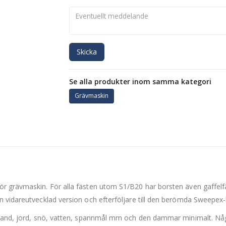
Skicka
Se alla produkter inom samma kategori
Grävmaskin
r grävmaskin. För alla fästen utom S1/B20 har borsten även gaffelfä
n vidareutvecklad version och efterföljare till den berömda Sweepex-
, sand, jord, snö, vatten, spannmål mm och den dammar minimalt. Nå