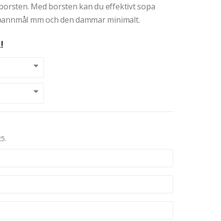
-borsten. Med borsten kan du effektivt sopa
n, spannmål mm och den dammar minimalt.
!
25.