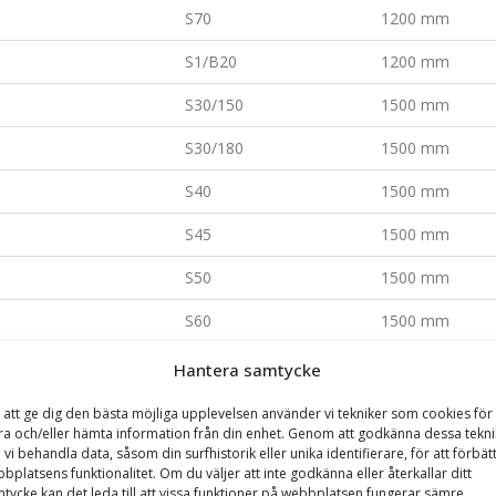
S70
1200 mm
S1/B20
1200 mm
S30/150
1500 mm
S30/180
1500 mm
S40
1500 mm
S45
1500 mm
S50
1500 mm
S60
1500 mm
S70
1500 mm
Hantera samtycke
S1/B20
1500 mm
 att ge dig den bästa möjliga upplevelsen använder vi tekniker som cookies för 
ra och/eller hämta information från din enhet. Genom att godkänna dessa tekni
S30/150
1800 mm
 vi behandla data, såsom din surfhistorik eller unika identifierare, för att förbät
bplatsens funktionalitet. Om du väljer att inte godkänna eller återkallar ditt
S30/180
1800 mm
tycke kan det leda till att vissa funktioner på webbplatsen fungerar sämre.