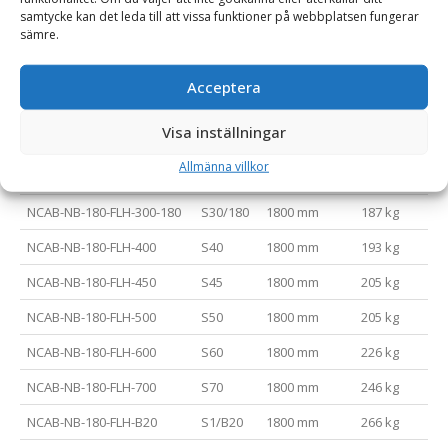
NCAB-NB-150-FLH-450
S45
1500 mm
181 kg
samtycke kan det leda till att vissa funktioner på webbplatsen fungerar
sämre.
NCAB-NB-150-FLH-500
S50
1500 mm
181 kg
NCAB-NB-150-FLH-600
S60
1500 mm
202 kg
Acceptera
NCAB-NB-150-FLH-700
S70
1500 mm
222 kg
Visa inställningar
NCAB-NB-150-FLH-B20
S1/B20
1500 mm
242 kg
Allmänna villkor
NCAB-NB-180-FLH-300-150
S30/150
1800 mm
187 kg
NCAB-NB-180-FLH-300-180
S30/180
1800 mm
187 kg
NCAB-NB-180-FLH-400
S40
1800 mm
193 kg
NCAB-NB-180-FLH-450
S45
1800 mm
205 kg
NCAB-NB-180-FLH-500
S50
1800 mm
205 kg
NCAB-NB-180-FLH-600
S60
1800 mm
226 kg
NCAB-NB-180-FLH-700
S70
1800 mm
246 kg
NCAB-NB-180-FLH-B20
S1/B20
1800 mm
266 kg