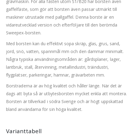
grävmaskin. För alla fästen utom S1/B20 har borsten även
gaffelfäste, som gör att borsten även passar utmärkt till
maskiner utrustade med pallgaffel. Denna borste är en
vidareutvecklad version och efterföljare till den berömda
Sweepex-borsten.
Med borsten kan du effektivt sopa skräp, glas, grus, sand,
jord, snö, vatten, spannmål mm och den dammar minimalt.
Några typiska användningsområden är: gårdsplaner, lager,
lantbruk, stall, återvinning, metallindustri, träindustri,
flygplatser, parkeringar, hamnar, grävarbeten mm.
Borstraderna är av hög kvalitet och håller länge. När det är
dags att byta så är utbytesborsten mycket enkla att montera.
Borsten är tillverkad i södra Sverige och är högt uppskattad
bland användarna för sin höga kvalitet.
Varianttabell