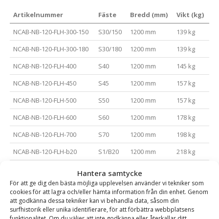
Artikelnummer
Fäste
Bredd (mm)
Vikt (kg)
NCAB-NB-120-FLH-300-150
S30/150
1200 mm
139 kg
NCAB-NB-120-FLH-300-180
S30/180
1200 mm
139 kg
NCAB-NB-120-FLH-400
S40
1200 mm
145 kg
NCAB-NB-120-FLH-450
S45
1200 mm
157 kg
NCAB-NB-120-FLH-500
S50
1200 mm
157 kg
NCAB-NB-120-FLH-600
S60
1200 mm
178 kg
NCAB-NB-120-FLH-700
S70
1200 mm
198 kg
NCAB-NB-120-FLH-b20
S1/B20
1200 mm
218 kg
NCAB-NB-150-FLH-300-150
S30/150
1500 mm
163 kg
Hantera samtycke
För att ge dig den bästa möjliga upplevelsen använder vi tekniker som
NCAB-NB-150-FLH-300-180
S30/180
1500 mm
163 kg
cookies för att lagra och/eller hämta information från din enhet. Genom
att godkänna dessa tekniker kan vi behandla data, såsom din
NCAB-NB-150-FLH-400
S40
1500 mm
169 kg
surfhistorik eller unika identifierare, för att förbättra webbplatsens
funktionalitet. Om du väljer att inte godkänna eller återkallar ditt