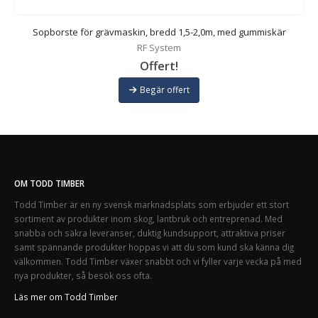
Sopborste för grävmaskin, bredd 1,5-2,0m, med gummiskär
RF System
Offert!
Begär offert
OM TODD TIMBER
Todd Timber är en ny svensk marknadsplats som erbjuder ett stort
sortiment av produkter inom skog, lantbruk och entreprenad. Med
snabba och säkra leveranser, duktig kundsupport, attraktiva priser
samt spännande produkter hoppas vi att du som kund ska känna dig
välkommen. Todd Timber växer snabbt och vi fyller varje vecka på med
nya produkter, så besök oss ofta.
Läs mer om Todd Timber