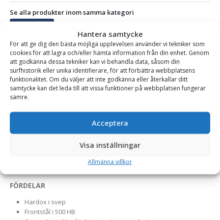
Se alla produkter inom samma kategori
Profilskopor
Hantera samtycke
För att ge dig den bästa möjliga upplevelsen använder vi tekniker som
cookies för att lagra och/eller hämta information från din enhet. Genom
att godkänna dessa tekniker kan vi behandla data, såsom din
BESKRIVNING
surfhistorik eller unika identifierare, för att förbättra webbplatsens
funktionalitet. Om du väljer att inte godkänna eller återkallar ditt
samtycke kan det leda till att vissa funktioner på webbplatsen fungerar
sämre.
Profilskopa – fäste S50, volym 450 liter, bredd 1650/340
mm
Acceptera
Den perfekta skopan för dikningsarbeten anpassad för
grävmaskin. Skopan är byggd i kraftigt material och har en
Visa inställningar
stabil konstruktion. Profilskopan är tillverkad på Götene UFOs
Allmänna villkor
fabrik i Götene.
FÖRDELAR
Hardox i svep
Frontstål i 500 HB