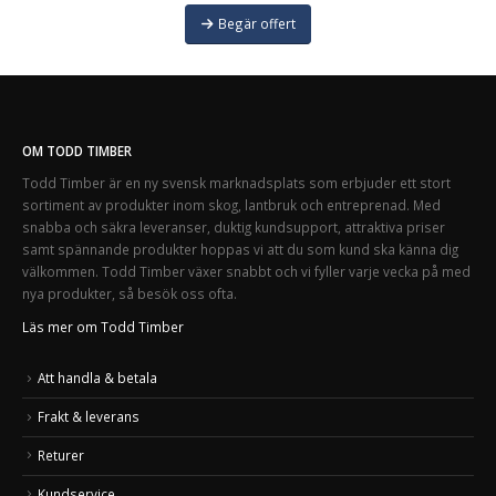
Begär offert
OM TODD TIMBER
Todd Timber är en ny svensk marknadsplats som erbjuder ett stort
sortiment av produkter inom skog, lantbruk och entreprenad. Med
snabba och säkra leveranser, duktig kundsupport, attraktiva priser
samt spännande produkter hoppas vi att du som kund ska känna dig
välkommen. Todd Timber växer snabbt och vi fyller varje vecka på med
nya produkter, så besök oss ofta.
Läs mer om Todd Timber
Att handla & betala
Frakt & leverans
Returer
Kundservice