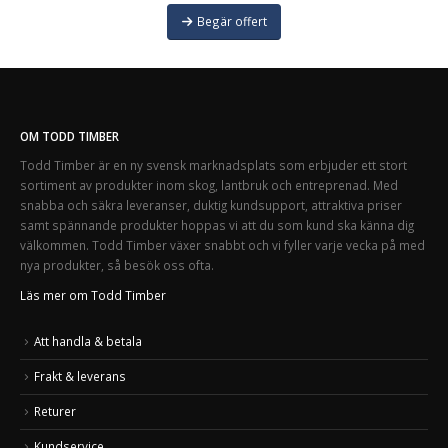
Begär offert
OM TODD TIMBER
Todd Timber är en ny svensk marknadsplats som erbjuder ett stort
sortiment av produkter inom skog, lantbruk och entreprenad. Med
snabba och säkra leveranser, duktig kundsupport, attraktiva priser
samt spännande produkter hoppas vi att du som kund ska känna dig
välkommen. Todd Timber växer snabbt och vi fyller varje vecka på med
nya produkter, så besök oss ofta.
Läs mer om Todd Timber
Att handla & betala
Frakt & leverans
Returer
Kundservice