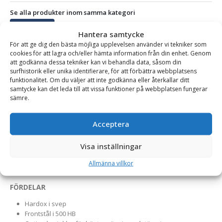
Se alla produkter inom samma kategori
Profilskopor
Hantera samtycke
För att ge dig den bästa möjliga upplevelsen använder vi tekniker som
cookies för att lagra och/eller hämta information från din enhet. Genom
att godkänna dessa tekniker kan vi behandla data, såsom din
BESKRIVNING
surfhistorik eller unika identifierare, för att förbättra webbplatsens
funktionalitet. Om du väljer att inte godkänna eller återkallar ditt
samtycke kan det leda till att vissa funktioner på webbplatsen fungerar
sämre.
Profilskopa – fäste S45, volym 450 liter, bredd 1650/340
mm
Acceptera
Den perfekta skopan för dikningsarbeten anpassad för
grävmaskin. Skopan är byggd i kraftigt material och har en
Visa inställningar
stabil konstruktion. Profilskopan är tillverkad på Götene UFOs
Allmänna villkor
fabrik i Götene.
FÖRDELAR
Hardox i svep
Frontstål i 500 HB