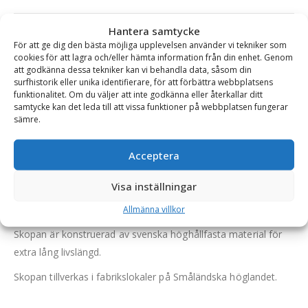
Se alla produkter inom samma kategori
Hantera samtycke
För att ge dig den bästa möjliga upplevelsen använder vi tekniker som
Profilskopor
cookies för att lagra och/eller hämta information från din enhet. Genom
att godkänna dessa tekniker kan vi behandla data, såsom din
surfhistorik eller unika identifierare, för att förbättra webbplatsens
funktionalitet. Om du väljer att inte godkänna eller återkallar ditt
BESKRIVNING
samtycke kan det leda till att vissa funktioner på webbplatsen fungerar
sämre.
Profilskopa – fäste S1/B20, volym 500 liter, bredd
Acceptera
1750/300 mm
Visa inställningar
Profilskopan är en tålig skopa specialanpassad för
dikningsarbeten.
Allmänna villkor
Skopan är konstruerad av svenska höghållfasta material för
extra lång livslängd.
Skopan tillverkas i fabrikslokaler på Småländska höglandet.