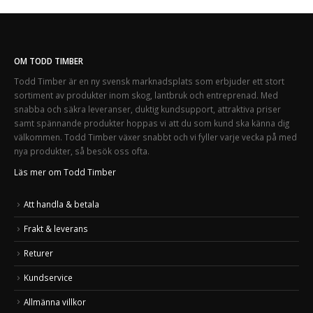
OM TODD TIMBER
Todd Timber är en ny svensk marknadsplats som erbjuder ett stort
sortiment av produkter inom skog, lantbruk och entreprenad. Med
snabba och säkra leveranser, duktig kundsupport, attraktiva priser
samt spännande produkter hoppas vi att du som kund ska känna dig
välkommen. Todd Timber växer snabbt och vi fyller varje vecka på med
nya produkter, så besök oss ofta.
Läs mer om Todd Timber
Att handla & betala
Frakt & leverans
Returer
Kundservice
Allmänna villkor