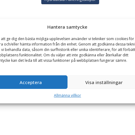
GARANTI
Hantera samtycke
 att ge dig den bästa möjliga upplevelsen använder vi tekniker som cookies för 
1500 liter, bredd 2000 mm
ra och/eller hämta information från din enhet. Genom att godkänna dessa tekni
 vi behandla data, såsom din surfhistorik eller unika identifierare, för att förbät
ndrar för markplaneringsarbeten med grävmaskin.
Denna skopa 
bplatsens funktionalitet. Om du väljer att inte godkänna eller återkallar ditt
tycke kan det leda till att vissa funktioner på webbplatsen fungerar sämre.
ör den utmärkt för arbeten på lutande underlag eftersom du får kontrol
Acceptera
Visa inställningar
Allmänna villkor