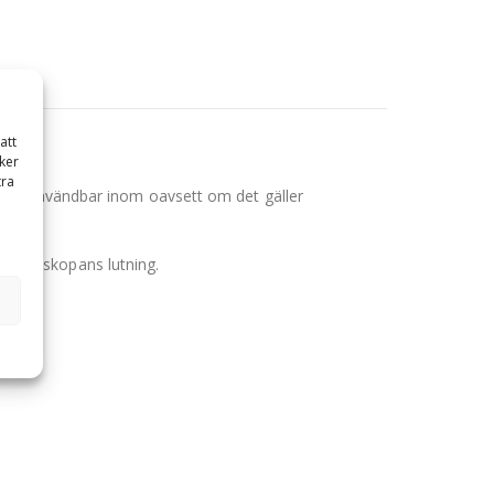
att
ker
tra
är användbar inom oavsett om det gäller
l över skopans lutning.