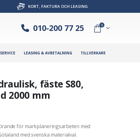
KORT, FAKTURA OCH LEASING
010-200 77 25
0
SERVICE
LEASING & AVBETALNING
TILLVERKARE
raulisk, fäste S80,
edd 2000 mm
tförande för markplaneringsarbeten med
 Götaland med svenska materialval.