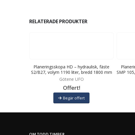
RELATERADE PRODUKTER
ulisk, fäste
Planeringsskopa HD – hydraulisk, fäste
Planeri
redd 2100 mm
S2/B27, volym 1190 liter, bredd 1800 mm
SMP 105,
Götene UFO
Offert!
Begär offert
OM TODD TIMBER