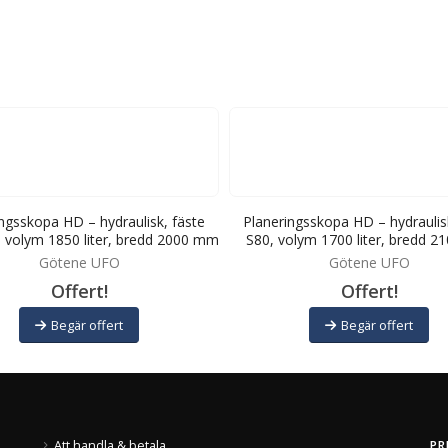
ngsskopa HD – hydraulisk, fäste
Planeringsskopa HD – hydraulis
 volym 1850 liter, bredd 2000 mm
S80, volym 1700 liter, bredd 
Götene UFO
Götene UFO
Offert!
Offert!
Begär offert
Begär offert
Att handla & betala
PR