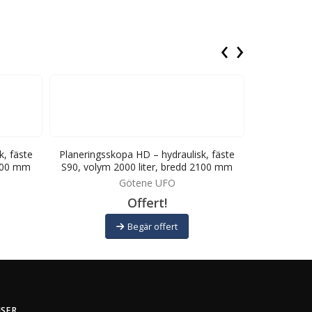
‹
›
k, fäste
Planeringsskopa HD – hydraulisk, fäste
Planeringss
2100 mm
S90, volym 2000 liter, bredd 2100 mm
S80, volym
Götene UFO
Offert!
Begär offert
ISER