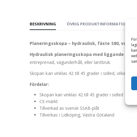
BESKRIVNING
ÖVRIG PRODUKTINFORMATION
För
Planeringsskopa – hydraulisk, fäste S80, volym 
lag
kan
Hydraulisk planeringsskopa med liggande cyli
web
sam
entreprenad, vägunderhåll, eller lantbruk.
Skopan kan vinklas 42 till 45 grader i sidled, vilket g
Fördelar:
Skopan kan vinklas 42 till 45 grader i sidled
CE-märkt
Tillverkad av svensk SSAB-plåt
Tillverkas i Lidköping, Västra Götaland