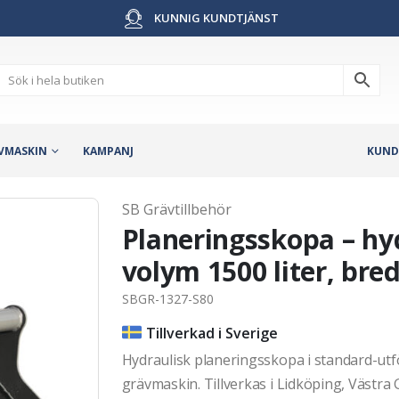
KUNNIG KUNDTJÄNST
VMASKIN
KAMPANJ
KUND
SB Grävtillbehör
Planeringsskopa – hyd
volym 1500 liter, br
SBGR-1327-S80
Tillverkad i Sverige
Hydraulisk planeringsskopa i standard-u
grävmaskin. Tillverkas i Lidköping, Västra