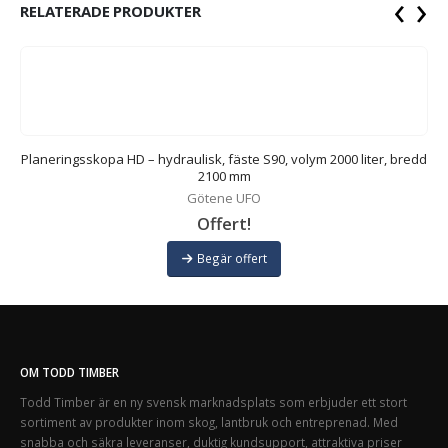
‹
›
RELATERADE PRODUKTER
,
Planeringsskopa HD – hydraulisk, fäste S90, volym 2000 liter, bredd
P
2100 mm
Götene UFO
Offert!
Begär offert
OM TODD TIMBER
Todd Timber är en ny svensk marknadsplats som erbjuder ett stort
sortiment av produkter inom skog, lantbruk och entreprenad. Med
snabba och säkra leveranser, duktig kundsupport, attraktiva priser