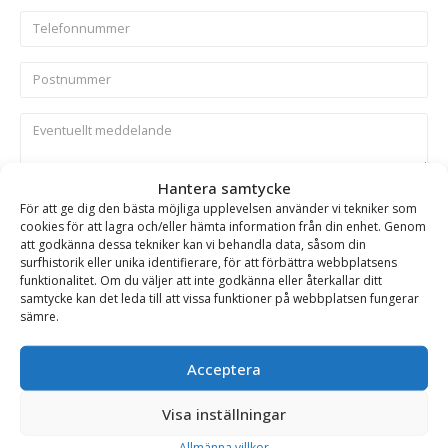
Hantera samtycke
Skicka
För att ge dig den bästa möjliga upplevelsen använder vi tekniker som
cookies för att lagra och/eller hämta information från din enhet. Genom
att godkänna dessa tekniker kan vi behandla data, såsom din
Se alla produkter inom samma kategori
surfhistorik eller unika identifierare, för att förbättra webbplatsens
funktionalitet. Om du väljer att inte godkänna eller återkallar ditt
Hydrauliska Planeringsskopor
samtycke kan det leda till att vissa funktioner på webbplatsen fungerar
sämre.
BESKRIVNING
Acceptera
Visa inställningar
Planeringsskopa HD – hydraulisk, fäste S100, volym
Allmänna villkor