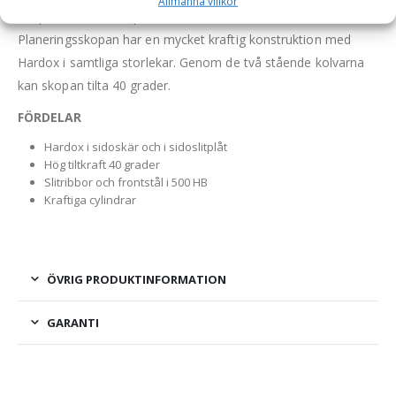
Allmänna villkor
Skopan är tillverkad på Götene UFOs fabrik i Götene.
Planeringsskopan har en mycket kraftig konstruktion med
Hardox i samtliga storlekar. Genom de två stående kolvarna
kan skopan tilta 40 grader.
FÖRDELAR
Hardox i sidoskär och i sidoslitplåt
Hög tiltkraft 40 grader
Slitribbor och frontstål i 500 HB
Kraftiga cylindrar
ÖVRIG PRODUKTINFORMATION
GARANTI