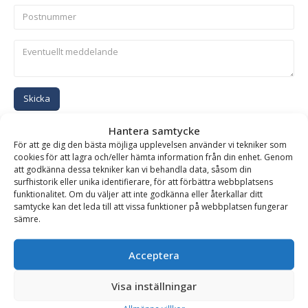
Skicka
Hantera samtycke
Se alla produkter inom samma kategori
För att ge dig den bästa möjliga upplevelsen använder vi tekniker som
cookies för att lagra och/eller hämta information från din enhet. Genom
Hydrauliska Planeringsskopor
att godkänna dessa tekniker kan vi behandla data, såsom din
surfhistorik eller unika identifierare, för att förbättra webbplatsens
funktionalitet. Om du väljer att inte godkänna eller återkallar ditt
samtycke kan det leda till att vissa funktioner på webbplatsen fungerar
BESKRIVNING
sämre.
Acceptera
Planeringsskopa HD – hydraulisk, fäste B45, volym 3050
liter, bredd 2300 mm
Visa inställningar
Hydraulisk planeringsskopa i HD-utförande av högsta kvalitet.