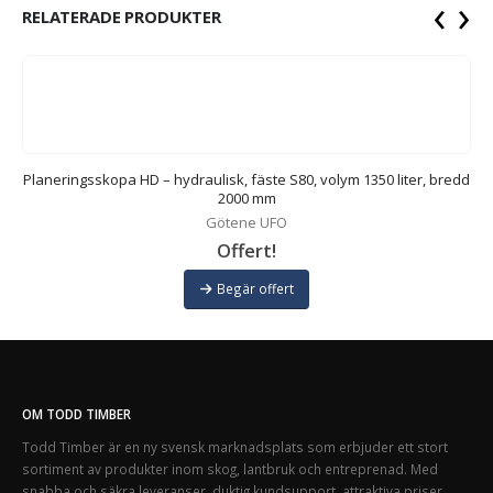
‹
›
RELATERADE PRODUKTER
,
Planeringsskopa HD – hydraulisk, fäste S80, volym 1350 liter, bredd
2000 mm
Götene UFO
Offert!
Begär offert
OM TODD TIMBER
Todd Timber är en ny svensk marknadsplats som erbjuder ett stort
sortiment av produkter inom skog, lantbruk och entreprenad. Med
snabba och säkra leveranser, duktig kundsupport, attraktiva priser