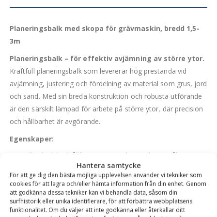
Planeringsbalk med skopa för grävmaskin, bredd 1,5-
3m
Planeringsbalk – för effektiv avjämning av större ytor.
Kraftfull planeringsbalk som levererar hög prestanda vid
avjämning, justering och fördelning av material som grus, jord
och sand. Med sin breda konstruktion och robusta utförande
är den särskilt lämpad för arbete på större ytor, där precision
och hållbarhet är avgörande.
Egenskaper:
Tillverkad i höghållfast Domex 650 konstruktionsstål
Hantera samtycke
Slitribbor i Hardox 450 för maximal livslängd och
motståndskraft
För att ge dig den bästa möjliga upplevelsen använder vi tekniker som
cookies för att lagra och/eller hämta information från din enhet. Genom
Stabil konstruktion utan rulle – för direkt och kontrollerad
att godkänna dessa tekniker kan vi behandla data, såsom din
markkontakt
surfhistorik eller unika identifierare, för att förbättra webbplatsens
CE-märkt och tillverkad i Sävsjö på det Småländska höglandet
funktionalitet. Om du väljer att inte godkänna eller återkallar ditt