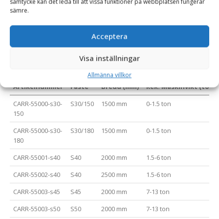
samtycke kan det leda till att vissa funktioner på webbplatsen fungerar
Denna planeringsbalk är ett utmärkt val för professionella
sämre.
markentreprenörer som behöver ett pålitligt verktyg vid allt
från finplanering till större avjämningsprojekt.
Acceptera
Visa inställningar
Varianttabell
Allmänna villkor
Artikelnummer
Fäste
Bredd (mm)
Rek. Maskinvikt (ton)
CARR-55000-s30-
S30/150
1500 mm
0-1.5 ton
150
CARR-55000-s30-
S30/180
1500 mm
0-1.5 ton
180
CARR-55001-s40
S40
2000 mm
1.5-6 ton
CARR-55002-s40
S40
2500 mm
1.5-6 ton
CARR-55003-s45
S45
2000 mm
7-13 ton
CARR-55003-s50
S50
2000 mm
7-13 ton