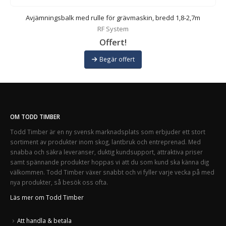
Avjämningsbalk med rulle för grävmaskin, bredd 1,8-2,7m
RF System
Offert!
Begär offert
OM TODD TIMBER
Todd Timber är en ny svensk marknadsplats som erbjuder ett stort
sortiment av produkter inom skog, lantbruk och entreprenad. Med
snabba och säkra leveranser, duktig kundsupport, attraktiva priser
samt spännande produkter hoppas vi att du som kund ska känna dig
välkommen. Todd Timber växer snabbt och vi fyller varje vecka på med
nya produkter, så besök oss ofta.
Läs mer om Todd Timber
Att handla & betala