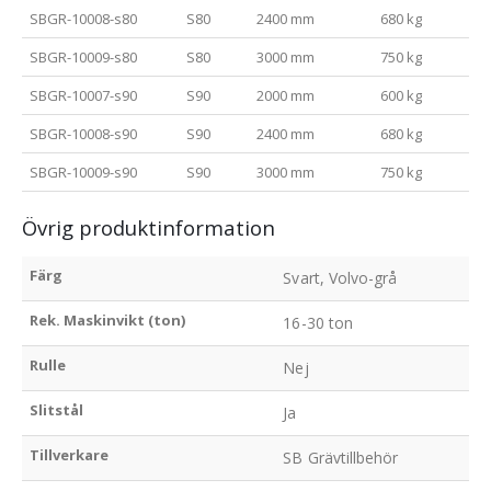
SBGR-10008-s80
S80
2400 mm
680 kg
SBGR-10009-s80
S80
3000 mm
750 kg
SBGR-10007-s90
S90
2000 mm
600 kg
SBGR-10008-s90
S90
2400 mm
680 kg
SBGR-10009-s90
S90
3000 mm
750 kg
Övrig produktinformation
Färg
Svart, Volvo-grå
Rek. Maskinvikt (ton)
16-30 ton
Rulle
Nej
Slitstål
Ja
Tillverkare
SB Grävtillbehör