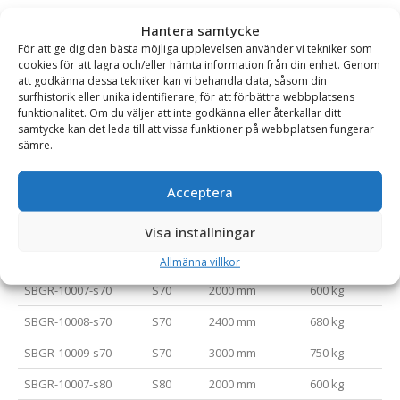
En mycket kraftig och robust avjämningsbalk med skopa från
Hantera samtycke
Västergötland som är ett fenomenalt verktyg för att avjämna
För att ge dig den bästa möjliga upplevelsen använder vi tekniker som
cookies för att lagra och/eller hämta information från din enhet. Genom
och justera områden med jord, grus, sand och liknande.
att godkänna dessa tekniker kan vi behandla data, såsom din
surfhistorik eller unika identifierare, för att förbättra webbplatsens
Tillverkad med nordiskt högkvalitativt stål för långvarigt bruk.
funktionalitet. Om du väljer att inte godkänna eller återkallar ditt
samtycke kan det leda till att vissa funktioner på webbplatsen fungerar
Balken levereras med svetsad infästning samt slitstål undertill
sämre.
i 500 Brinell. Avjämningsbalken är CE-märkt.
Acceptera
Varianttabell
Visa inställningar
Artikelnummer
Fäste
Bredd (mm)
Vikt (kg)
Allmänna villkor
SBGR-10007-s70
S70
2000 mm
600 kg
SBGR-10008-s70
S70
2400 mm
680 kg
SBGR-10009-s70
S70
3000 mm
750 kg
SBGR-10007-s80
S80
2000 mm
600 kg