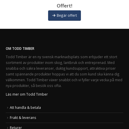
Offert!
Begär offert
OM TODD TIMBER
Todd Timber är en ny svensk marknadsplats som erbjuder ett stort
sortiment av produkter inom skog, lantbruk och entreprenad. Med
snabba och säkra leveranser, duktig kundsupport, attraktiva priser
samt spännande produkter hoppas vi att du som kund ska känna dig
välkommen. Todd Timber växer snabbt och vi fyller varje vecka på med
nya produkter, så besök oss ofta.
Läs mer om Todd Timber
Att handla & betala
Frakt & leverans
Returer