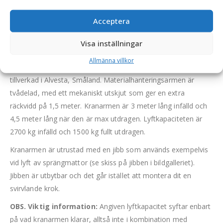
BESKRIVNING
Acceptera
Kranarm 4,5 m – mekanisk, fäste S50, 2-delad,
Visa inställningar
maxlängd 4,5 m, maxlast vid full längd 1500 kg
Allmänna villkor
Högkvalitativ mekanisk kranarm för grävmaskin som är
tillverkad i Alvesta, Småland. Materialhanteringsarmen är
tvådelad, med ett mekaniskt utskjut som ger en extra
räckvidd på 1,5 meter. Kranarmen är 3 meter lång infälld och
4,5 meter lång när den är max utdragen. Lyftkapaciteten är
2700 kg infälld och 1500 kg fullt utdragen.
Kranarmen är utrustad med en jibb som används exempelvis
vid lyft av sprängmattor (se skiss på jibben i bildgalleriet).
Jibben är utbytbar och det går istället att montera dit en
svirvlande krok.
OBS. Viktig information:
Angiven lyftkapacitet syftar enbart
på vad kranarmen klarar, alltså inte i kombination med