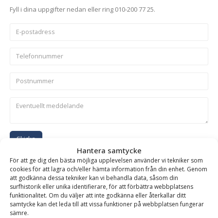
Fyll i dina uppgifter nedan eller ring 010-200 77 25.
Skicka
Hantera samtycke
För att ge dig den bästa möjliga upplevelsen använder vi tekniker som
Se alla produkter inom samma kategori
cookies för att lagra och/eller hämta information från din enhet. Genom
att godkänna dessa tekniker kan vi behandla data, såsom din
Kranarmar Mekaniska
surfhistorik eller unika identifierare, för att förbättra webbplatsens
funktionalitet. Om du väljer att inte godkänna eller återkallar ditt
samtycke kan det leda till att vissa funktioner på webbplatsen fungerar
sämre.