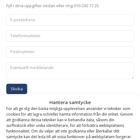
Fyll i dina uppgifter nedan eller ring 010-200 77 25.
Skicka
Hantera samtycke
Se alla produkter inom samma kategori
För att ge dig den bästa möjliga upplevelsen använder vi tekniker som
cookies för att lagra och/eller hämta information från din enhet. Genom
Kranarmar Hydrauliska
att godkänna dessa tekniker kan vi behandla data, såsom din
surfhistorik eller unika identifierare, för att förbättra webbplatsens
funktionalitet. Om du väljer att inte godkänna eller återkallar ditt
samtycke kan det leda till att vissa funktioner på webbplatsen fungerar