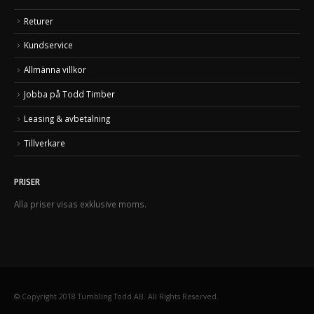
Returer
Kundservice
Allmänna villkor
Jobba på Todd Timber
Leasing & avbetalning
Tillverkare
PRISER
Alla priser visas exklusive moms.
© Copyright 2018 Tumbling Todd AB. All Rights Reserved.