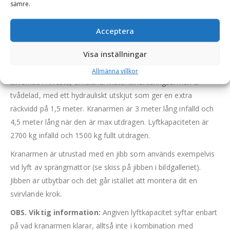
BESKRIVNING
sämre.
Acceptera
Kranarm 4,5 m – hydraulisk, fäste S50, 2-delad,
maxlängd 4,5 m, maxlast vid full längd 1500 kg
Visa inställningar
Högkvalitativ hydraulisk kranarm för grävmaskin som är
Allmänna villkor
tillverkad i Alvesta, Småland. Materialhanteringsarmen är
tvådelad, med ett hydrauliskt utskjut som ger en extra
räckvidd på 1,5 meter. Kranarmen är 3 meter lång infälld och
4,5 meter lång när den är max utdragen. Lyftkapaciteten är
2700 kg infälld och 1500 kg fullt utdragen.
Kranarmen är utrustad med en jibb som används exempelvis
vid lyft av sprängmattor (se skiss på jibben i bildgalleriet).
Jibben är utbytbar och det går istället att montera dit en
svirvlande krok.
OBS. Viktig information:
Angiven lyftkapacitet syftar enbart
på vad kranarmen klarar, alltså inte i kombination med