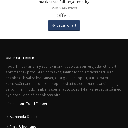
maxlast vid full längd 1500 kg
BSM Verkstads
Offert!
Begär offert
OM TODD TIMBER
Todd Timber är en ny svensk marknadsplats som erbjuder ett stort
sortiment av produkter inom skog, lantbruk och entreprenad. Med
snabba och säkra leveranser, duktig kundsupport, attraktiva priser
samt spännande produkter hoppas vi att du som kund ska känna dig
välkommen. Todd Timber växer snabbt och vi fyller varje vecka på med
nya produkter, så besök oss ofta.
Läs mer om Todd Timber
Att handla & betala
Frakt & leverans