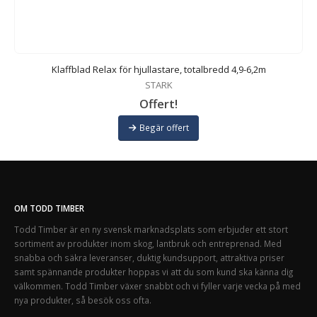
Klaffblad Relax för hjullastare, totalbredd 4,9-6,2m
STARK
Offert!
Begär offert
OM TODD TIMBER
Todd Timber är en ny svensk marknadsplats som erbjuder ett stort
sortiment av produkter inom skog, lantbruk och entreprenad. Med
snabba och säkra leveranser, duktig kundsupport, attraktiva priser
samt spännande produkter hoppas vi att du som kund ska känna dig
välkommen. Todd Timber växer snabbt och vi fyller varje vecka på med
nya produkter, så besök oss ofta.