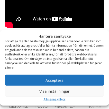
Varianttabell
Hantera samtycke
För att ge dig den bästa möjliga upplevelsen använder vi tekniker som
Artikelnummer
Fäste
Arbetsbredd (mm)
Bredd mitte
cookies för att lagra och/eller hämta information från din enhet. Genom
att godkänna dessa tekniker kan vi behandla data, såsom din
STAR-U-51584-
SMS/Trima
1200-2920 mm
1500 mm
surfhistorik eller unika identifierare, för att förbättra webbplatsens
RS-sms
funktionalitet. Om du väljer att inte godkänna eller återkallar ditt
samtycke kan det leda till att vissa funktioner på webbplatsen fungerar
sämre.
STAR-U-51584-
Euro
1200-2920 mm
1500 mm
RS-euro
Acceptera
STAR-U-51584-
L30
1200-2920 mm
1500 mm
Visa inställningar
RS-l30
Allmänna villkor
STAR-U-51584-
Trepunkt
1200-2920 mm
1500 mm