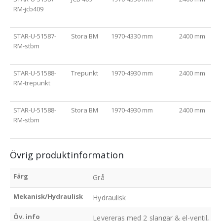
RM-jcb409
STAR-U-51587-
Stora BM
1970-4330 mm
2400 mm
RM-stbm
STAR-U-51588-
Trepunkt
1970-4930 mm
2400 mm
RM-trepunkt
STAR-U-51588-
Stora BM
1970-4930 mm
2400 mm
RM-stbm
Övrig produktinformation
Färg
Grå
Mekanisk/Hydraulisk
Hydraulisk
Öv. info
Levereras med 2 slangar & el-ventil, 4 