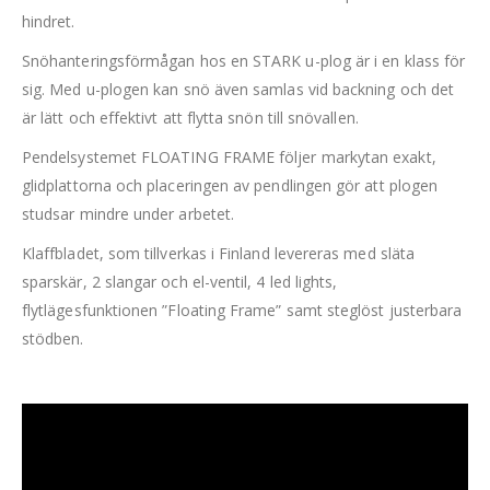
hindret.
Snöhanteringsförmågan hos en STARK u-plog är i en klass för
sig. Med u-plogen kan snö även samlas vid backning och det
är lätt och effektivt att flytta snön till snövallen.
Pendelsystemet FLOATING FRAME följer markytan exakt,
glidplattorna och placeringen av pendlingen gör att plogen
studsar mindre under arbetet.
Klaffbladet, som tillverkas i Finland levereras med släta
sparskär, 2 slangar och el-ventil, 4 led lights,
flytlägesfunktionen ”Floating Frame” samt steglöst justerbara
stödben.