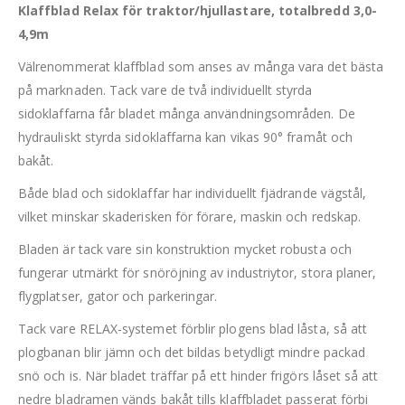
Klaffblad Relax för traktor/hjullastare, totalbredd 3,0-
4,9m
Välrenommerat klaffblad som anses av många vara det bästa
på marknaden. Tack vare de två individuellt styrda
sidoklaffarna får bladet många användningsområden. De
hydrauliskt styrda sidoklaffarna kan vikas 90° framåt och
bakåt.
Både blad och sidoklaffar har individuellt fjädrande vägstål,
vilket minskar skaderisken för förare, maskin och redskap.
Bladen är tack vare sin konstruktion mycket robusta och
fungerar utmärkt för snöröjning av industriytor, stora planer,
flygplatser, gator och parkeringar.
Tack vare RELAX-systemet förblir plogens blad låsta, så att
plogbanan blir jämn och det bildas betydligt mindre packad
snö och is. När bladet träffar på ett hinder frigörs låset så att
nedre bladramen vänds bakåt tills klaffbladet passerat förbi