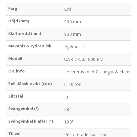
Färg
Grå
Höjd (mm)
900 mm
Klaffbredd (mm)
900 mm
Mekanisk/Hydraulisk
Hydraulisk
Modell
UAR 3750/1800 RM
Öv. info
Levereras med 2 slangar & el-ventil,
Rek. Maskinvikt (ton)
6-10 ton
Slitstål
Ja
Svängvinkel (°)
38°
Svängvinkel klaffar (°)
180°
Tillval
Perforerade sparskär