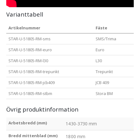
Varianttabell
Artikelnummer
Fäste
STAR-U-51805-RM-sms
SMS/Trima
STAR-U-51805-RM-euro
Euro
STAR-U-51805-RM-l30
L30
STAR-U-51805-RM-trepunkt
Trepunkt
STAR-U-51805-RM-jcb409
JCB 409
STAR-U-51805-RM-stbm
Stora BM
Övrig produktinformation
Arbetsbredd (mm)
1430-3730 mm
Bredd mittenblad (mm)
1800 mm