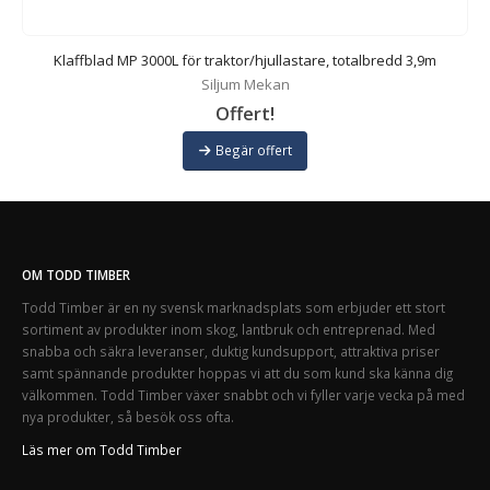
Klaffblad MP 3000L för traktor/hjullastare, totalbredd 3,9m
Siljum Mekan
Offert!
Begär offert
OM TODD TIMBER
Todd Timber är en ny svensk marknadsplats som erbjuder ett stort
sortiment av produkter inom skog, lantbruk och entreprenad. Med
snabba och säkra leveranser, duktig kundsupport, attraktiva priser
samt spännande produkter hoppas vi att du som kund ska känna dig
välkommen. Todd Timber växer snabbt och vi fyller varje vecka på med
nya produkter, så besök oss ofta.
Läs mer om Todd Timber