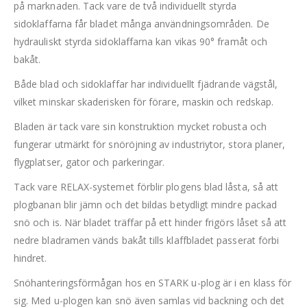
på marknaden. Tack vare de två individuellt styrda
sidoklaffarna får bladet många användningsområden. De
hydrauliskt styrda sidoklaffarna kan vikas 90° framåt och
bakåt.
Både blad och sidoklaffar har individuellt fjädrande vägstål,
vilket minskar skaderisken för förare, maskin och redskap.
Bladen är tack vare sin konstruktion mycket robusta och
fungerar utmärkt för snöröjning av industriytor, stora planer,
flygplatser, gator och parkeringar.
Tack vare RELAX-systemet förblir plogens blad låsta, så att
plogbanan blir jämn och det bildas betydligt mindre packad
snö och is. När bladet träffar på ett hinder frigörs låset så att
nedre bladramen vänds bakåt tills klaffbladet passerat förbi
hindret.
Snöhanteringsförmågan hos en STARK u-plog är i en klass för
sig. Med u-plogen kan snö även samlas vid backning och det