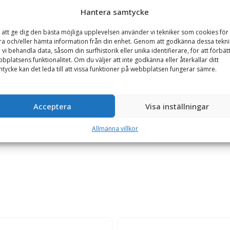
Hantera samtycke
 att ge dig den bästa möjliga upplevelsen använder vi tekniker som cookies för 
GARANTI
TILLBEHÖR
ra och/eller hämta information från din enhet. Genom att godkänna dessa tekni
 vi behandla data, såsom din surfhistorik eller unika identifierare, för att förbät
bplatsens funktionalitet. Om du väljer att inte godkänna eller återkallar ditt
tycke kan det leda till att vissa funktioner på webbplatsen fungerar sämre.
askinvikt 22-35 ton
rktyg, baserad på olja/gas patent med enbart två rörliga delar. Ham
Acceptera
Visa inställningar
hydraulslangar, servicekit med smörjning samt adapterplatta till s
llning och kontroll av gas. Utrustningen är CE-märkt.
Allmänna villkor