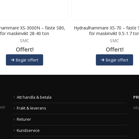
hammare XS-3000N – fäste S80,
Hydraulhammare XS-70 – fäste 
för maskinvikt 28-40 ton
för maskinvikt 0.5-1.7 to
SMC
SMC
Offert!
Offert!
Begär offert
Begär offert
Att handla & betala
PR
ett
All
Frakt & leverans
Returer
Kundservice