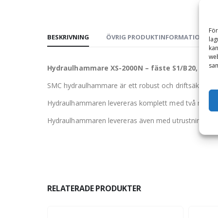
För
BESKRIVNING
ÖVRIG PRODUKTINFORMATION
lag
kan
web
sam
Hydraulhammare XS-2000N – fäste S1/B20, för m
SMC hydraulhammare är ett robust och driftsäkert ve
Hydraulhammaren levereras komplett med två mejslar, 
Hydraulhammaren levereras även med utrustning för fy
RELATERADE PRODUKTER