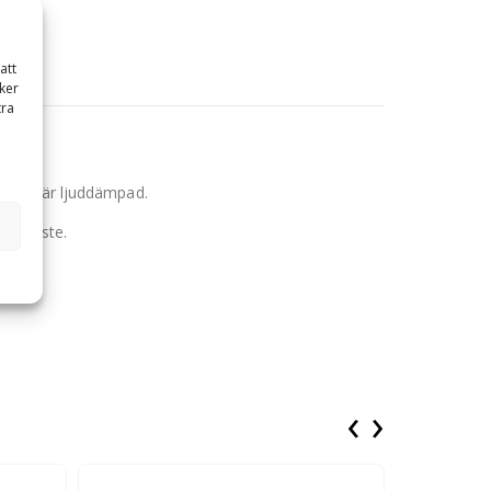
att
ker
tra
maren är ljuddämpad.
nabbfäste.
‹
›