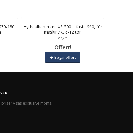
S30/180,
Hydraulhammare XS-500 – fäste S60, för
Hydraulham
n
maskinvikt 6-12 ton
för
SMC
Offert!
Begär offert
ISER
a priser visas exklusive moms.