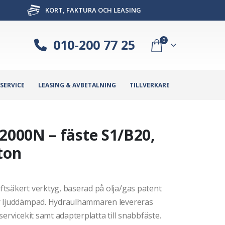
KORT, FAKTURA OCH LEASING
010-200 77 25
0
SERVICE
LEASING & AVBETALNING
TILLVERKARE
000N – fäste S1/B20,
ton
tsäkert verktyg, baserad på olja/gas patent
är ljuddämpad. Hydraulhammaren levereras
ervicekit samt adapterplatta till snabbfäste.