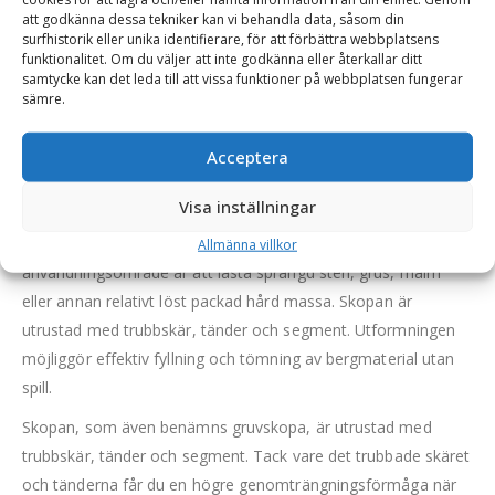
att godkänna dessa tekniker kan vi behandla data, såsom din
surfhistorik eller unika identifierare, för att förbättra webbplatsens
BESKRIVNING
funktionalitet. Om du väljer att inte godkänna eller återkallar ditt
samtycke kan det leda till att vissa funktioner på webbplatsen fungerar
sämre.
Bergsskopa ED – direktinfäst, volym 7800 l, bredd 3970
mm, med trubbskär, tänder och segment
Acceptera
Denna bergsskopa i Extreme Duty-utförande (ED) är en
Visa inställningar
mycket kraftig och beständig lastskopa som anpassats för
hantering av bergmaterial. Bergsskopans optimala
Allmänna villkor
användningsområde är att lasta sprängd sten, grus, malm
eller annan relativt löst packad hård massa. Skopan är
utrustad med trubbskär, tänder och segment. Utformningen
möjliggör effektiv fyllning och tömning av bergmaterial utan
spill.
Skopan, som även benämns gruvskopa, är utrustad med
trubbskär, tänder och segment. Tack vare det trubbade skäret
och tänderna får du en högre genomträngningsförmåga när