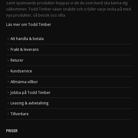
samt spännande produkter hoppas vi att du som kund ska känna dig
välkommen. Todd Timber växer snabbt och vi fyller varje vecka på med
nya produkter, så besök oss ofta.
Läs mer om Todd Timber
Att handla & betala
Frakt & leverans
Returer
Kundservice
Allmänna villkor
Jobba på Todd Timber
Leasing & avbetalning
Tillverkare
PRISER