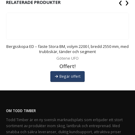
‹
›
RELATERADE PRODUKTER
ed
Bergsskopa ED – fäste Stora BM, volym 2200 l, bredd 2550 mm, med
B
trubbskär, tänder och segment
Götene UFO
Offert!
Begär offert
OM TODD TIMBER
Todd Timber är en ny svensk marknadsplats som erbjuder ett stort
sortiment av produkter inom skog, lantbruk och entreprenad. Med
snabba och säkra leveranser, duktig kundsupport, attraktiva priser