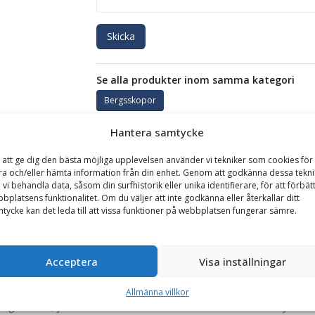
Skicka
Se alla produkter inom samma kategori
Bergsskopor
Hantera samtycke
GARANTI
 att ge dig den bästa möjliga upplevelsen använder vi tekniker som cookies för 
ra och/eller hämta information från din enhet. Genom att godkänna dessa tekni
 vi behandla data, såsom din surfhistorik eller unika identifierare, för att förbät
bplatsens funktionalitet. Om du väljer att inte godkänna eller återkallar ditt
 bredd 2550 mm, med trubbskär, tänder och segment
tycke kan det leda till att vissa funktioner på webbplatsen fungerar sämre.
n mycket kraftig och beständig lastskopa som anpassats för hanter
malm eller annan relativt löst packad hård massa. Skopan är utrust
Acceptera
Visa inställningar
 utan spill.
d trubbskär, tänder och segment. Tack vare det trubbade skäret oc
Allmänna villkor
gmaterial, jämfört med användande av ett rakt skär. De utbytbara 