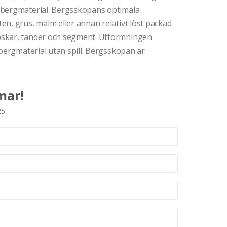
 bergmaterial. Bergsskopans optimala
n, grus, malm eller annan relativt löst packad
bskär, tänder och segment. Utformningen
 bergmaterial utan spill. Bergsskopan är
mar!
25.