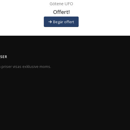
Götene UFO
Offert!
Begär offert
ISER
a priser visas exklusive moms.