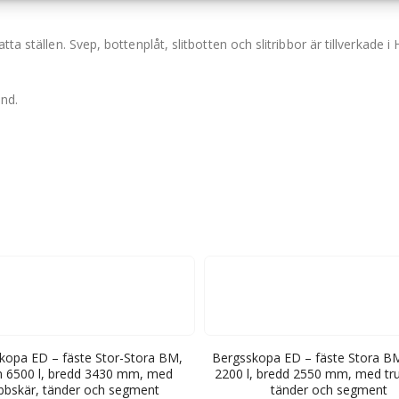
tta ställen. Svep, bottenplåt, slitbotten och slitribbor är tillverkade 
and.
kopa ED – fäste Stor-Stora BM,
Bergsskopa ED – fäste Stora B
 6500 l, bredd 3430 mm, med
2200 l, bredd 2550 mm, med tr
bbskär, tänder och segment
tänder och segment