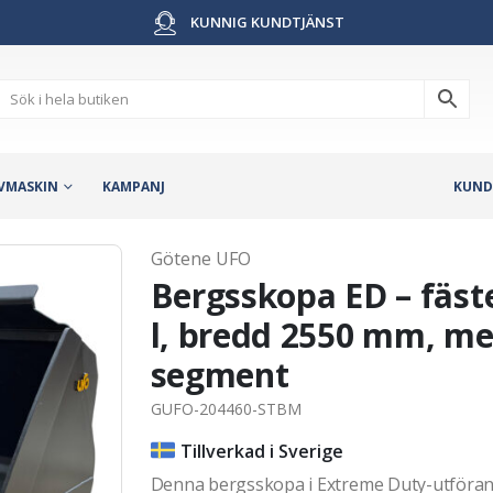
KUNNIG KUNDTJÄNST
VMASKIN
KAMPANJ
KUND
Götene UFO
Bergsskopa ED – fäst
l, bredd 2550 mm, me
segment
GUFO-204460-STBM
Tillverkad i Sverige
Denna bergsskopa i Extreme Duty-utförand