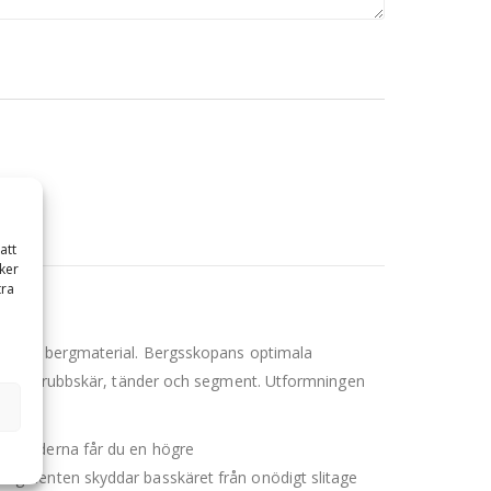
att
ker
tra
ing av bergmaterial. Bergsskopans optimala
ad med trubbskär, tänder och segment. Utformningen
h tänderna får du en högre
segmenten skyddar basskäret från onödigt slitage