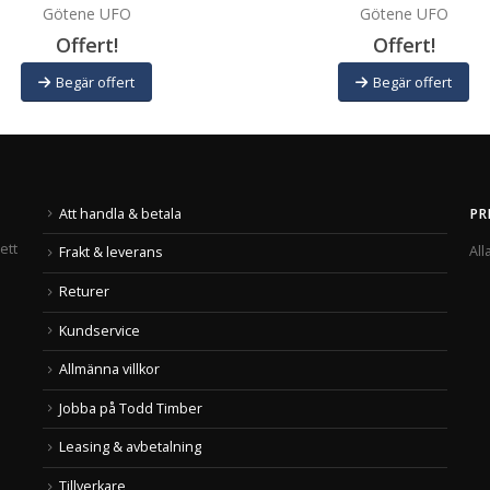
Götene UFO
Götene UFO
Offert!
Offert!
Begär offert
Begär offert
Att handla & betala
PR
ett
All
Frakt & leverans
Returer
Kundservice
Allmänna villkor
Jobba på Todd Timber
Leasing & avbetalning
Tillverkare