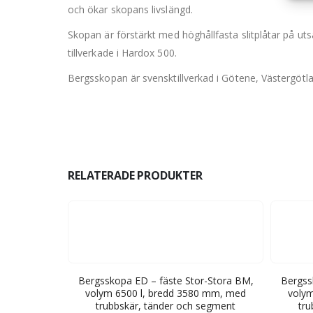
och ökar skopans livslängd.
Skopan är förstärkt med höghållfasta slitplåtar på utsa
tillverkade i Hardox 500.
Bergsskopan är svensktillverkad i Götene, Västergötl
RELATERADE PRODUKTER
ra BM, volym
Bergsskopa ED – fäste Stor-Stora BM,
Bergss
 trubbskär,
volym 6500 l, bredd 3580 mm, med
volym
nt
trubbskär, tänder och segment
tru