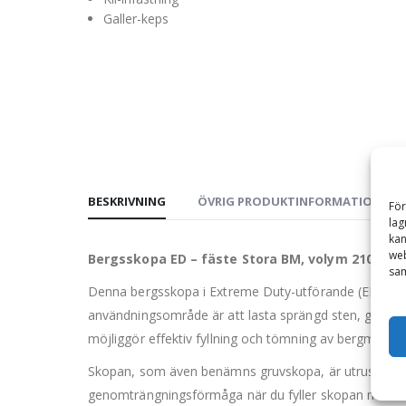
Galler-keps
BESKRIVNING
ÖVRIG PRODUKTINFORMATION
För
lag
kan
web
Bergsskopa ED – fäste Stora BM, volym 2100 l,
sam
Denna bergsskopa i Extreme Duty-utförande (ED) är e
användningsområde är att lasta sprängd sten, grus, 
möjliggör effektiv fyllning och tömning av bergmaterial
Skopan, som även benämns gruvskopa, är utrustad me
genomträngningsförmåga när du fyller skopan med ber