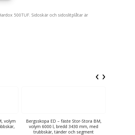
i Hardox 500TUF. Sidoskär och sidoslitplåtar är
‹
›
M, volym
Bergsskopa ED – fäste Stor-Stora BM,
Bergsskopa 
ubbskär,
volym 6000 l, bredd 3430 mm, med
4500 l, br
trubbskär, tänder och segment
t