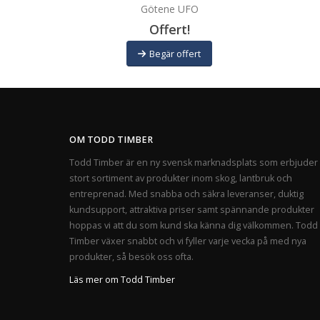
Götene UFO
Offert!
Begär offert
OM TODD TIMBER
Todd Timber är en ny svensk marknadsplats som erbjuder 
stort sortiment av produkter inom skog, lantbruk och
entreprenad. Med snabba och säkra leveranser, duktig
kundsupport, attraktiva priser samt spännande produkter
hoppas vi att du som kund ska känna dig välkommen. Todd
Timber växer snabbt och vi fyller varje vecka på med nya
produkter, så besök oss ofta.
Läs mer om Todd Timber