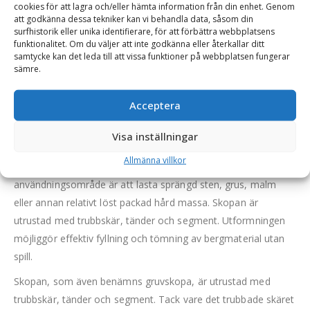
cookies för att lagra och/eller hämta information från din enhet. Genom
att godkänna dessa tekniker kan vi behandla data, såsom din
surfhistorik eller unika identifierare, för att förbättra webbplatsens
BESKRIVNING
funktionalitet. Om du väljer att inte godkänna eller återkallar ditt
samtycke kan det leda till att vissa funktioner på webbplatsen fungerar
sämre.
Bergsskopa ED – fäste Stor-Stora BM, volym 6000 l,
Acceptera
bredd 3430 mm, med trubbskär, tänder och segment
Denna bergsskopa i Extreme Duty-utförande (ED) är en
Visa inställningar
mycket kraftig och beständig lastskopa som anpassats för
Allmänna villkor
hantering av bergmaterial. Bergsskopans optimala
användningsområde är att lasta sprängd sten, grus, malm
eller annan relativt löst packad hård massa. Skopan är
utrustad med trubbskär, tänder och segment. Utformningen
möjliggör effektiv fyllning och tömning av bergmaterial utan
spill.
Skopan, som även benämns gruvskopa, är utrustad med
trubbskär, tänder och segment. Tack vare det trubbade skäret