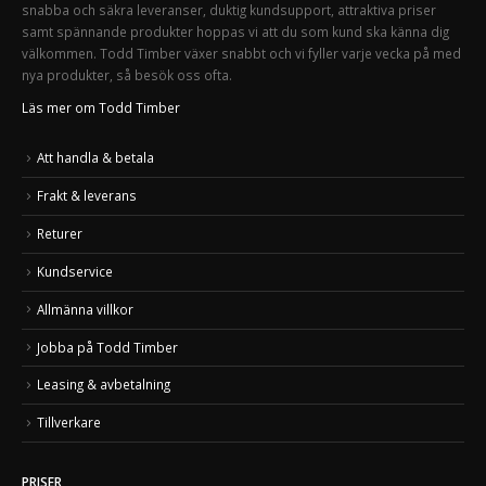
snabba och säkra leveranser, duktig kundsupport, attraktiva priser
samt spännande produkter hoppas vi att du som kund ska känna dig
välkommen. Todd Timber växer snabbt och vi fyller varje vecka på med
nya produkter, så besök oss ofta.
Läs mer om Todd Timber
Att handla & betala
Frakt & leverans
Returer
Kundservice
Allmänna villkor
Jobba på Todd Timber
Leasing & avbetalning
Tillverkare
PRISER