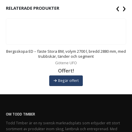
‹
›
RELATERADE PRODUKTER
m,
Bergsskopa ED – fäste Stora BM, volym 2700 l, bredd 2880 mm, med
B
trubbskär, tänder och segment
Götene UFO
Offert!
Begär offert
OM TODD TIMBER
Todd Timber är en ny svensk marknadsplats som erbjuder ett stort
sortiment av produkter inom skog, lantbruk och entreprenad. Med