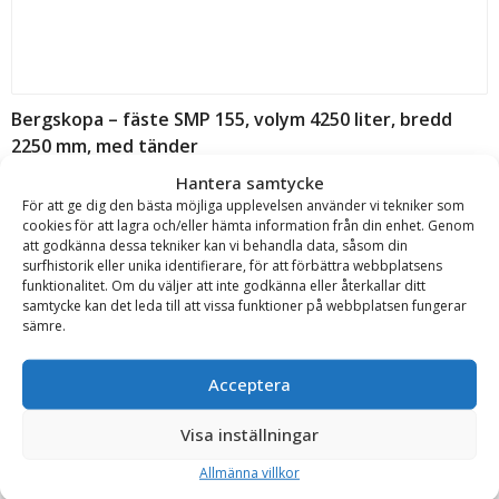
Bergskopa – fäste SMP 155, volym 4250 liter, bredd
2250 mm, med tänder
Götene UFO
Hantera samtycke
För att ge dig den bästa möjliga upplevelsen använder vi tekniker som
Offert!
cookies för att lagra och/eller hämta information från din enhet. Genom
att godkänna dessa tekniker kan vi behandla data, såsom din
Begär offert
surfhistorik eller unika identifierare, för att förbättra webbplatsens
funktionalitet. Om du väljer att inte godkänna eller återkallar ditt
samtycke kan det leda till att vissa funktioner på webbplatsen fungerar
sämre.
Acceptera
Bergskopa – fäste SMP 155, volym 4500 liter, bredd
Visa inställningar
2350 mm, med tänder
Allmänna villkor
Götene UFO