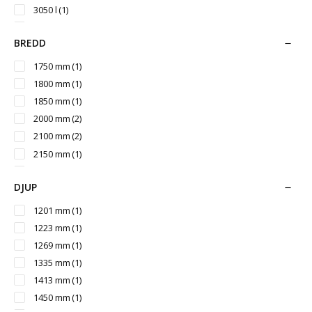
3050 l
(1)
3250 l
(1)
BREDD
3500 l
(1)
3750 l
(1)
1750 mm
(1)
4000 l
(1)
1800 mm
(1)
4250 l
(1)
1850 mm
(1)
4500 l
(1)
2000 mm
(2)
2100 mm
(2)
2150 mm
(1)
2200 mm
(1)
DJUP
2250 mm
(1)
2300 mm
(1)
1201 mm
(1)
2350 mm
(1)
1223 mm
(1)
1269 mm
(1)
1335 mm
(1)
1413 mm
(1)
1450 mm
(1)