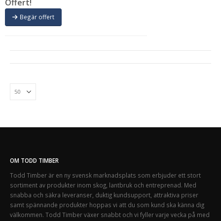
Offert!
Begär offert
OM TODD TIMBER
Todd Timber är en ny svensk marknadsplats som erbjuder ett stort
sortiment av produkter inom skog, lantbruk och entreprenad. Med
snabba och säkra leveranser, duktig kundsupport, attraktiva priser
samt spännande produkter hoppas vi att du som kund ska känna dig
välkommen. Todd Timber växer snabbt och vi fyller varje vecka på med