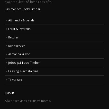
nya produkter, så besök oss ofta.
Läs mer om Todd Timber
Att handla & betala
Frakt & leverans
Returer
Kundservice
Allmänna villkor
Jobba på Todd Timber
Leasing & avbetalning
Tillverkare
PRISER
Alla priser visas exklusive moms.