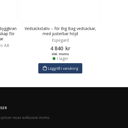
r byggkran
Vedsäckstativ – för Big Bag vedsäckar,
Stapelsta
skap för
med justerbar höjd
ergonomis
ar
Espegard
es AB
4 840
kr
inkl. moms
I lager
Lägg till i varukorg
ISER
a priser visas exklusive moms.