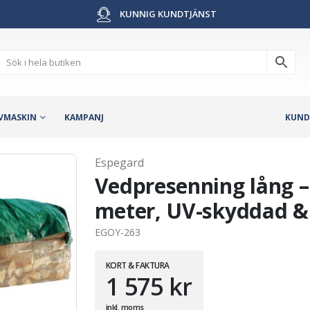
KUNNIG KUNDTJÄNST
VMASKIN
KAMPANJ
KUND
Espegard
Vedpresenning lång – 
meter, UV-skyddad & 
EGOY-263
KORT & FAKTURA
1 575
kr
inkl. moms