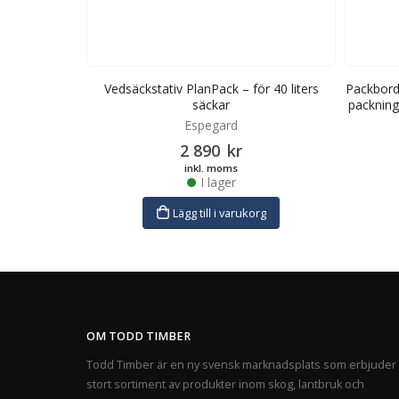
tativ och
Vedsäckstativ PlanPack – för 40 liters
Packbord
säckar
packning
Espegard
2 890
kr
inkl. moms
I lager
rg
Lägg till i varukorg
OM TODD TIMBER
Todd Timber är en ny svensk marknadsplats som erbjuder 
stort sortiment av produkter inom skog, lantbruk och