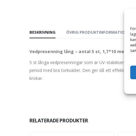
För
BESKRIVNING
ÖVRIG PRODUKTINFORMATION
lag
kan
web
sam
Vedpresenning lång – antal 5 st, 1,7*10 meter,
5 st långa vedpresenningar som är UV-stabiliserade oc
period med bra torkväder. Den ger då ett effektivt 
krokar.
RELATERADE PRODUKTER