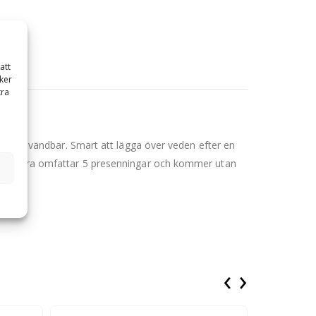
att
ker
tra
 återanvändbar. Smart att lägga över veden efter en
Denna vara omfattar 5 presenningar och kommer utan
‹
›