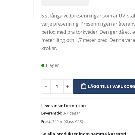
5 st långa vedpresenningar som är UV-stabil
varje presenning. Presenningen är återanv
period med bra torkväder. Den ger då ett e
meter lång och 1,7 meter bred. Denna var
krokar.
I lager
LÄGG TILL I VARUKOR
Leveransinformation
Leveranstid:
3-7 dagar
Frakt:
249
kr
(Klass C2B)
Se alla produkter inom samma kategori