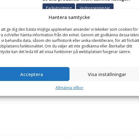
Packutrustning
Vedpresenningar
Hantera samtycke
 att ge dig den bästa möjliga upplevelsen använder vi tekniker som cookies för 
GARANTI
ra och/eller hämta information från din enhet. Genom att godkänna dessa tekni
 vi behandla data, såsom din surfhistorik eller unika identifierare, för att förbät
bplatsens funktionalitet. Om du väljer att inte godkänna eller återkallar ditt
tycke kan det leda till att vissa funktioner på webbplatsen fungerar sämre.
 UV-skyddad & med öljetter
h levereras med 30 st öljetter till varje presenning. Presenningen är
skydd mot fukt. Presenningen är 10 meter lång och 1,7 meter bred. 
Acceptera
Visa inställningar
Allmänna villkor