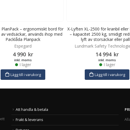
 PlanPack – ergonomiskt bord för
X-Lyften XL-2500 för kranbil elle
 av vedsäckar, används ihop med
– kapacitet 2500 kg, smidigt red
Packlåda Planpack
lyft av storsäckar eller pall
Espegard
Lundmark Safety Technologi
4 990
kr
14 994
kr
inkl. moms
inkl. moms
I lager
I lager
Lägg till i varukorg
Lägg till i varukorg
Att handla & betala
PR
ett
All
Frakt & leverans