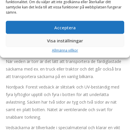
funktionalitet. Om du väljer att inte godkänna eller återkallar ditt
samtycke kan det leda till att vissa funktioner på webbplatsen fungerar
upptill & nedtill
sämre.
OBS: Denna produkt omfattar 30 vedsäckar som säljs utan
innehåll.
Acceptera
Vedsäckar är ett ypperligt sätt att förvara och transportera
Visa inställningar
ved i. Säckarna är väldigt bra ventilerade så att den färska
Allmänna villkor
veden torkar snabbt under förvaringen.
När veden är torr är det lätt att transportera de färdiglastade
säckarna med ex. en truck eller traktor och det går också bra
att transportera säckarna på en vanlig bilkärra.
Nordpack Forest vedsäck är slitstark och UV-beständig med
fyra lyftöglor upptill och fyra i botten för att underlätta
avlastning. Säcken har två sidor av tyg och två sidor av nät
samt en platt botten. Nätet är ventilerande och svart för
snabbare torkning.
Vedsäckarna är tillverkade i specialmaterial och klarar en vikt