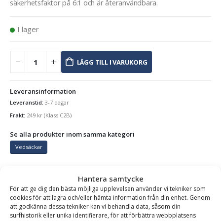
säkerhetsfaktor på 6:1 och är återanvändbara.
I lager
LÄGG TILL I VARUKORG
Leveransinformation
Leveranstid:
3-7 dagar
Frakt:
249
kr
(Klass C2B)
Se alla produkter inom samma kategori
Vedsäckar
Hantera samtycke
BESKRIVNING
För att ge dig den bästa möjliga upplevelsen använder vi tekniker som
cookies för att lagra och/eller hämta information från din enhet. Genom
att godkänna dessa tekniker kan vi behandla data, såsom din
surfhistorik eller unika identifierare, för att förbättra webbplatsens
Vedsäck – 1500 liter, antal 30 st, UV-skyddad, lyftöglor