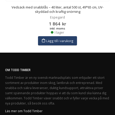
Vedsäck med snabblås – 40 liter, antal 500 st, 49*65 cm, UV-
skyddad och kraftig snörning
Espegard
1 864
kr
inkl. moms
I lager
Lägg till i varukorg
OM TODD TIMBER
Todd Timber är en ny svensk marknadsplats som erbjuder ett stort
sortiment av produkter inom skog, lantbruk och entreprenad. Med
snabba och säkra leveranser, duktig kundsupport, attraktiva priser
samt spännande produkter hoppas vi att du som kund ska känna dig
välkommen. Todd Timber växer snabbt och vi fyller varje vecka på med
nya produkter, så besök oss ofta.
Läs mer om Todd Timber