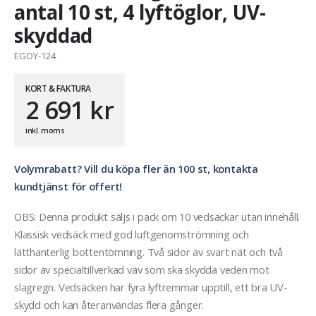
antal 10 st, 4 lyftöglor, UV-
skyddad
EGOY-124
KORT & FAKTURA
2 691
kr
inkl. moms
Volymrabatt? Vill du köpa fler än 100 st, kontakta
kundtjänst för offert!
OBS: Denna produkt säljs i pack om 10 vedsäckar utan innehåll.
Klassisk vedsäck med god luftgenomströmning och
lätthanterlig bottentömning. Två sidor av svart nät och två
sidor av specialtillverkad väv som ska skydda veden mot
slagregn. Vedsäcken har fyra lyftremmar upptill, ett bra UV-
skydd och kan återanvändas flera gånger.