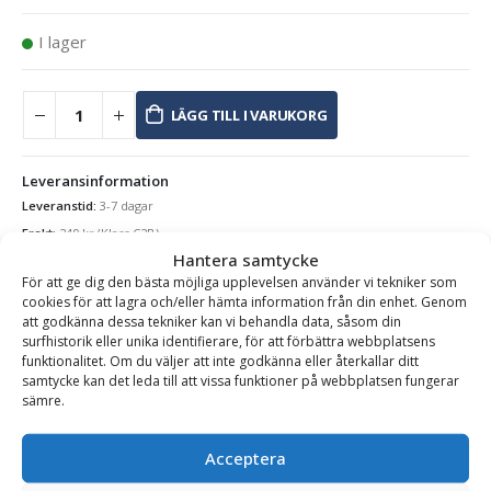
I lager
LÄGG TILL I VARUKORG
Leveransinformation
Leveranstid:
3-7 dagar
Frakt:
249
kr
(Klass C2B)
Hantera samtycke
Se alla produkter inom samma kategori
För att ge dig den bästa möjliga upplevelsen använder vi tekniker som
cookies för att lagra och/eller hämta information från din enhet. Genom
Vedsäckar
att godkänna dessa tekniker kan vi behandla data, såsom din
surfhistorik eller unika identifierare, för att förbättra webbplatsens
funktionalitet. Om du väljer att inte godkänna eller återkallar ditt
samtycke kan det leda till att vissa funktioner på webbplatsen fungerar
BESKRIVNING
sämre.
Acceptera
Vedsäck Glittertind med bottentömning – 1500 liter,