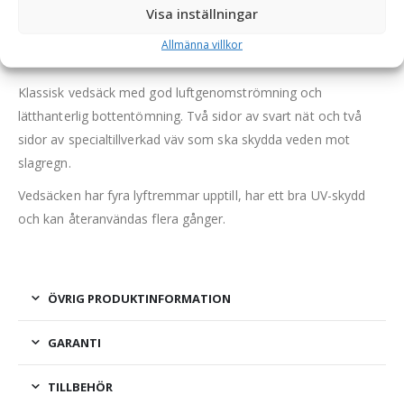
antal 10 st, 4 lyftöglor, UV-skyddad
Visa inställningar
OBS: Denna produkt säljs i pack om 10 vedsäckar utan
Allmänna villkor
innehåll.
Klassisk vedsäck med god luftgenomströmning och
lätthanterlig bottentömning. Två sidor av svart nät och två
sidor av specialtillverkad väv som ska skydda veden mot
slagregn.
Vedsäcken har fyra lyftremmar upptill, har ett bra UV-skydd
och kan återanvändas flera gånger.
ÖVRIG PRODUKTINFORMATION
GARANTI
TILLBEHÖR