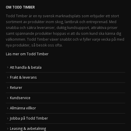
OM TODD TIMBER
Todd Timber är en ny svensk marknadsplats som erbjuder ett stort
sortiment av produkter inom skog, lantbruk och entreprenad. Med
snabba och säkra leveranser, duktig kundsupport, attraktiva priser
samt spännande produkter hoppas vi att du som kund ska känna dig
välkommen. Todd Timber växer snabbt och vi fyller varje vecka på med
nya produkter, så besök oss ofta.
Läs mer om Todd Timber
Att handla & betala
Frakt & leverans
Returer
Kundservice
Allmänna villkor
Jobba på Todd Timber
Leasing & avbetalning