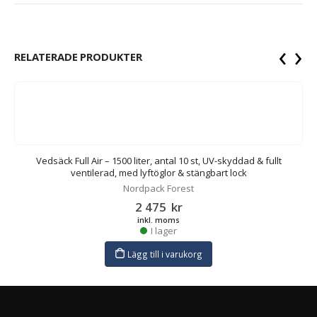
‹
›
RELATERADE PRODUKTER
-
Vedsäck Full Air – 1500 liter, antal 10 st, UV-skyddad & fullt
ventilerad, med lyftöglor & stängbart lock
Nordpack Forest
2 475
kr
inkl. moms
I lager
Lägg till i varukorg