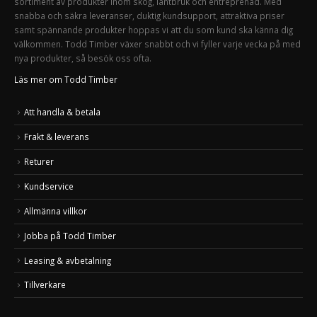
sortiment av produkter inom skog, lantbruk och entreprenad. Med
snabba och säkra leveranser, duktig kundsupport, attraktiva priser
samt spännande produkter hoppas vi att du som kund ska känna dig
välkommen. Todd Timber växer snabbt och vi fyller varje vecka på med
nya produkter, så besök oss ofta.
Läs mer om Todd Timber
Att handla & betala
Frakt & leverans
Returer
Kundservice
Allmänna villkor
Jobba på Todd Timber
Leasing & avbetalning
Tillverkare