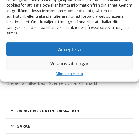
cookies för att lagra och/eller hämta information från din enhet. Genom
att godkänna dessa tekniker kan vi behandla data, såsom din
BESKRIVNING
surfhistorik eller unika identifierare, för att förbättra webbplatsens
funktionalitet. Om du väljer att inte godkänna eller återkallar ditt
samtycke kan det leda till att vissa funktioner på webbplatsen fungerar
sämre.
Universalstengrep – fäste Euro, bredd 1915 mm
Ett kraftigt och allsidigt redskap för sten, ensilage och gödsel.
Acceptera
Utformningen liknar den vanliga stengrepen men saknar
Visa inställningar
puckel, vilket gör den användningsbar för fler ändamål än
endast stenplockning.
Allmänna villkor
Grepen är tillverkad i Sverige och är CE-märkt.
ÖVRIG PRODUKTINFORMATION
GARANTI