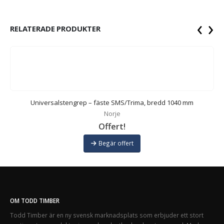
‹
›
RELATERADE PRODUKTER
Universalstengrep – fäste SMS/Trima, bredd 1040 mm
Norje
Offert!
Begär offert
OM TODD TIMBER
Todd Timber är en ny svensk marknadsplats som erbjuder ett stort