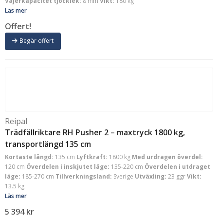
Vajerkapacitet tjocklek:
8 mm
Vikt:
180 kg
Läs mer
Offert!
Begär offert
Reipal
Trädfällriktare RH Pusher 2 – maxtryck 1800 kg,
transportlängd 135 cm
Kortaste längd:
135 cm
Lyftkraft:
1800 kg
Med urdragen överdel:
120 cm
Överdelen i inskjutet läge:
135-220 cm
Överdelen i utdraget
läge:
185-270 cm
Tillverkningsland:
Sverige
Utväxling:
23 ggr
Vikt:
13.5 kg
Läs mer
5 394
kr