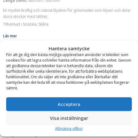
Längd (mm):
450 mm - 550 mm
En mycket kraftig och robust klyvkniv för grävmaskin som klyver och delar
stora stockar med lätthet.
Tillverkad i Sösdala, Skåne
Läs mer
Offert!
Hantera samtycke
För att ge dig den bästa möjliga upplevelsen använder vi tekniker som
Begär offert
cookies för att lagra och/eller hämta information från din enhet. Genom
att godkänna dessa tekniker kan vi behandla data, såsom din
surfhistorik eller unika identifierare, för att förbättra webbplatsens
funktionalitet. Om du väljer att inte godkänna eller återkallar ditt
samtycke kan det leda till att vissa funktioner på webbplatsen fungerar
sämre.
Acceptera
Sonnys Maskiner
Lunningsvinschpulka – modell mindre för att lunna en
Visa inställningar
stock eller mindre knippen, glasfiber, vikt 6,7 kg
Allmänna villkor
Bredd:
600 mm
Höjd:
260 mm
Längd:
780 mm
Tillverkningsland:
Sverige
Vikt:
6.7 kg