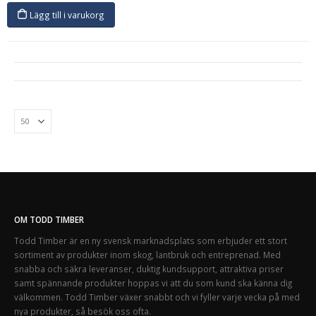
Lägg till i varukorg
OM TODD TIMBER
Todd Timber är en ny svensk marknadsplats som erbjuder ett stort
sortiment av produkter inom skog, lantbruk och entreprenad. Med
snabba och säkra leveranser, duktig kundsupport, attraktiva priser
samt spännande produkter hoppas vi att du som kund ska känna dig
välkommen. Todd Timber växer snabbt och vi fyller varje vecka på med
nya produkter, så besök oss ofta.