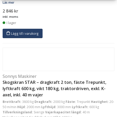
Läs mer
2 846
kr
inkl. moms
I lager
Lägg till i varukorg
Sonnys Maskiner
Skogskran STAR – dragkraft 2 ton, fäste Trepunkt,
lyftkraft 600 kg, vikt 180 kg, traktordriven, exkl. K-
axel, inkl. 40 m vajer
Brottkraft:
3800 kg
Dragkraft:
2000 kg
Fäste:
Trepunkt
Hastighet:
20-
50 m/min
Höjd:
2000 mm
Lyfthöjd:
3000 mm
Lyftkraft:
600 kg
Tillverkningsland:
Sverige
Vajerkapacitet längd:
40 m