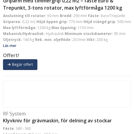
Griparm med timmergrip 0,22 m2 – fäste Euro &
Trepunkt, 3-tons rotator, max lyftförmåga 1200 kg
Anslutning till rotator:
50 mm
Bredd:
290 mm
Fäste:
Euro/Trepunkt
Griparea:
0.22 m2
Höjd öppen grip:
770 mm
Höjd stängd grip:
500 mm
Max lyftförmåga:
1200 kg
Max öppning:
1150 mm
Mekanisk/Hydraulisk:
Hydraulisk
Minimum stockdiameter:
95 mm
Oljetryck:
180 kg
Rek. min. oljeflöde:
20 l/min
Vikt:
200 kg
Läs mer
Offert!
Begär offert
RF System
Klyvkniv för grävmaskin, för delning av stockar
Fäste:
S40 - S60