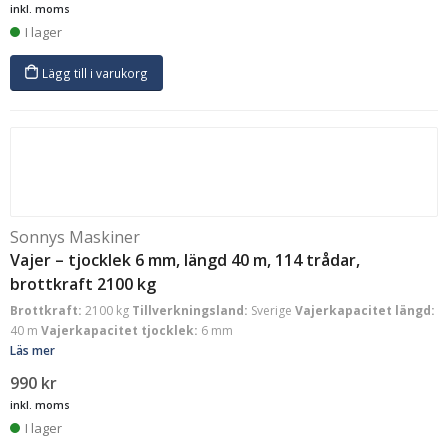
inkl. moms
I lager
Lägg till i varukorg
Sonnys Maskiner
Vajer – tjocklek 6 mm, längd 40 m, 114 trådar,
brottkraft 2100 kg
Brottkraft:
2100 kg
Tillverkningsland:
Sverige
Vajerkapacitet längd:
40 m
Vajerkapacitet tjocklek:
6 mm
Läs mer
990
kr
inkl. moms
I lager