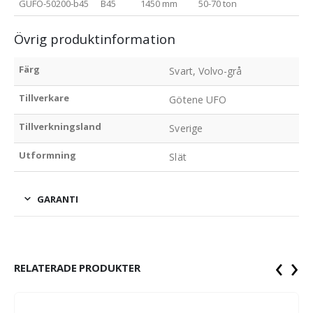
GUFO-50200-b45
B45
1450 mm
50-70 ton
C
Övrig produktinformation
Färg
Svart, Volvo-grå
Tillverkare
Götene UFO
Tillverkningsland
Sverige
Utformning
Slät
GARANTI
‹
›
RELATERADE PRODUKTER