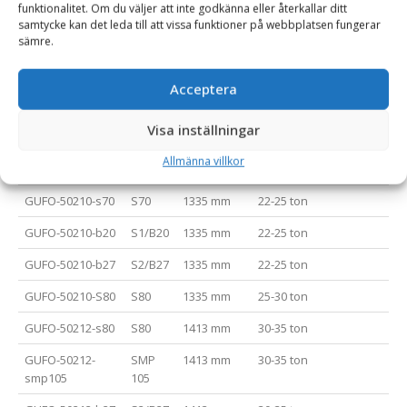
funktionalitet. Om du väljer att inte godkänna eller återkallar ditt
GUFO-50217-s60
S60
1201 mm
10-16 ton
C
samtycke kan det leda till att vissa funktioner på webbplatsen fungerar
sämre.
GUFO-50215-s60
S60
1223 mm
12-18 ton
C
GUFO-50215-b20
S1/B20
1223 mm
12-18 ton
C
Acceptera
GUFO-50214-s60
S60
1269 mm
17-22 ton
C
Visa inställningar
GUFO-50214-s70
S70
1269 mm
17-22 ton
C
Allmänna villkor
GUFO-50214-b20
S1/B20
1269 mm
17-22 ton
C
GUFO-50210-s70
S70
1335 mm
22-25 ton
C
GUFO-50210-b20
S1/B20
1335 mm
22-25 ton
C
GUFO-50210-b27
S2/B27
1335 mm
22-25 ton
C
GUFO-50210-S80
S80
1335 mm
25-30 ton
C
GUFO-50212-s80
S80
1413 mm
30-35 ton
C
GUFO-50212-
SMP
1413 mm
30-35 ton
C
smp105
105