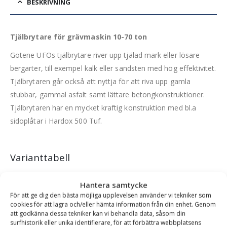
BESKRIVNING
Tjälbrytare för grävmaskin 10-70 ton
Götene UFOs tjälbrytare river upp tjälad mark eller lösare
bergarter, till exempel kalk eller sandsten med hög effektivitet.
Tjälbrytaren går också att nyttja för att riva upp gamla
stubbar, gammal asfalt samt lättare betongkonstruktioner.
Tjälbrytaren har en mycket kraftig konstruktion med bl.a
sidoplåtar i Hardox 500 Tuf.
Varianttabell
Artikelnummer
Fäste
Djup (mm)
Rek. Maskinvikt (ton)
Hantera samtycke
För att ge dig den bästa möjliga upplevelsen använder vi tekniker som
GUFO-50217-s45
S45
1201 mm
10-16 ton
C
cookies för att lagra och/eller hämta information från din enhet. Genom
att godkänna dessa tekniker kan vi behandla data, såsom din
GUFO-50217-s50
S50
1201 mm
10-16 ton
C
surfhistorik eller unika identifierare, för att förbättra webbplatsens