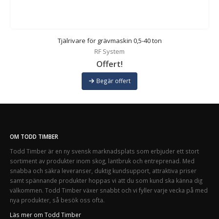
Tjälrivare för grävmaskin 0,5-40 ton
RF System
Offert!
Begär offert
OM TODD TIMBER
Todd Timber är en ny svensk marknadsplats som erbjuder ett stort
sortiment av produkter inom skog, lantbruk och entreprenad. Med
snabba och säkra leveranser, duktig kundsupport, attraktiva priser
samt spännande produkter hoppas vi att du som kund ska känna dig
välkommen. Todd Timber växer snabbt och vi fyller varje vecka på med
nya produkter, så besök oss ofta.
Läs mer om Todd Timber