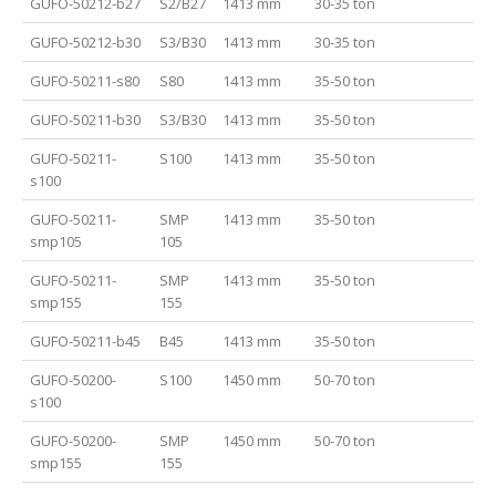
GUFO-50212-b27
S2/B27
1413 mm
30-35 ton
C
GUFO-50212-b30
S3/B30
1413 mm
30-35 ton
C
GUFO-50211-s80
S80
1413 mm
35-50 ton
C
GUFO-50211-b30
S3/B30
1413 mm
35-50 ton
C
GUFO-50211-
S100
1413 mm
35-50 ton
C
s100
GUFO-50211-
SMP
1413 mm
35-50 ton
C
smp105
105
GUFO-50211-
SMP
1413 mm
35-50 ton
C
smp155
155
GUFO-50211-b45
B45
1413 mm
35-50 ton
C
GUFO-50200-
S100
1450 mm
50-70 ton
C
s100
GUFO-50200-
SMP
1450 mm
50-70 ton
C
smp155
155