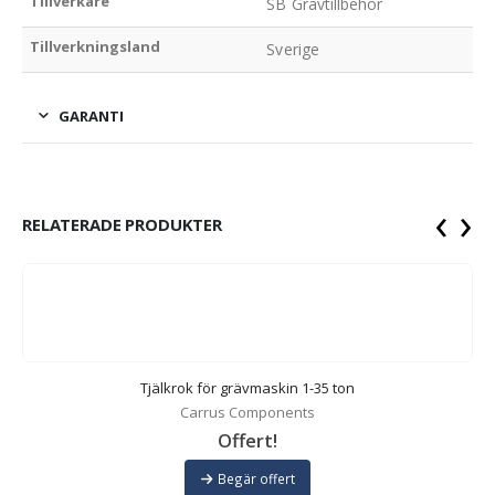
Tillverkare
SB Grävtillbehör
Tillverkningsland
Sverige
GARANTI
‹
›
RELATERADE PRODUKTER
Tjälkrok för grävmaskin 1-35 ton
Carrus Components
Offert!
Begär offert