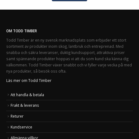
OM TODD TIMBER
Todd Timber är en ny svensk marknadsplats som erbjuder ett stort
sortiment av produkter inom skog, lantbruk och entreprenad. Med
snabba och säkra leveranser, duktig kundsupport, attraktiva priser
samt spännande produkter hoppas vi att du som kund ska känna dig
välkommen. Todd Timber växer snabbt och vi fyller varje vecka på med
nya produkter, så besök oss ofta.
Läs mer om Todd Timber
Att handla & betala
Frakt & leverans
Returer
Kundservice
Allmänna villkor