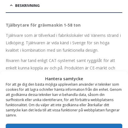
BESKRIVNING
Tjälbrytare för grävmaskin 1-58 ton
Tjälrivare som är tillverkad i fabrikslokaler vid Vänerns strand i
Lidköping. Tjälrivaren är vida känd i Sverige för sin höga
kvalitet i kombination med sin funktionella design.
Rivaren har tand enligt CAT-systemet samt ryggplåt för att
enkelt kunna koppla av och på. Produkten är CE-märkt och
tillverkad med svenska materialval såsom Domex 355 i kropp
Hantera samtycke
och Hardox 450 i slitdelar.
För att ge dig den bästa möjliga upplevelsen använder vi tekniker som
cookies för att lagra och/eller hämta information från din enhet. Genom
att godkänna dessa tekniker kan vi behandla data, såsom din
surfhistorik eller unika identifierare, för att förbättra webbplatsens
Varianttabell
funktionalitet. Om du väljer att inte godkänna eller återkallar ditt
samtycke kan det leda till att vissa funktioner på webbplatsen fungerar
sämre.
Artikelnummer
Fäste
Djup (mm)
Modell
Rek. Maskinvik
SBGR-t4-s30-150
S30/150
590 mm
T-4
1-2 ton