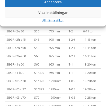
Acceptera
SBGR-t4-s30-180
S30/180
590 mm
T-4
1-2 ton
Visa inställningar
SBGR-t3-s40
S40
650 mm
T-3
2-5 ton
Allmänna villkor
SBGR-t2-s45
S45
775 mm
T-2
6-11 ton
SBGR-t2-s50
S50
775 mm
T-2
6-11 ton
SBGR-t2h-s45
S45
975 mm
T-2H
11-15 ton
SBGR-t2h-s50
S50
975 mm
T-2H
11-15 ton
SBGR-t2h-s60
S60
975 mm
T-2H
11-15 ton
SBGR-t1-s60
S60
955 mm
T-1
13-20 ton
SBGR-t1-b20
S1/B20
955 mm
T-1
13-20 ton
SBGR-t05-b20
S1/B20
1290 mm
T-0.5
19-28 ton
SBGR-t05-b27
S2/B27
1290 mm
T-0.5
19-28 ton
SBGR-t05-s70
S70
1290 mm
T-0.5
19-28 ton
SBGR-t0-b20
S1/B20
1290 mm
T-0
19-32 ton