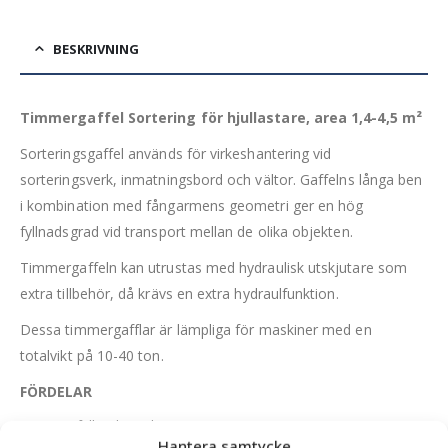
BESKRIVNING
Timmergaffel Sortering för hjullastare, area 1,4-4,5 m²
Sorteringsgaffel används för virkeshantering vid
sorteringsverk, inmatningsbord och vältor. Gaffelns långa ben
i kombination med fångarmens geometri ger en hög
fyllnadsgrad vid transport mellan de olika objekten.
Timmergaffeln kan utrustas med hydraulisk utskjutare som
extra tillbehör, då krävs en extra hydraulfunktion.
Dessa timmergafflar är lämpliga för maskiner med en
totalvikt på 10-40 ton.
FÖRDELAR
Hög fyllnadsgrad
Hantera samtycke
Lådkonstruktion på fångarm