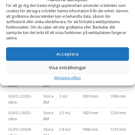
Utbytbara sparstål på gaffelbenen är standard
För att ge dig den bästa möjliga upplevelsen använder vi tekniker som
cookies för att lagra och/eller hämta information från din enhet. Genom
Avrundad fångarmsspets som ger mindre skada på virket
att godkänna dessa tekniker kan vi behandla data, såsom din
Hydraulcylindrar med ändlägesdämpning
surfhistorik eller unika identifierare, för att förbättra webbplatsens
funktionalitet. Om du väljer att inte godkänna eller återkallar ditt
samtycke kan det leda till att vissa funktioner på webbplatsen fungerar
sämre.
Varianttabell
Artikelnummer
Fäste
Area (m2)
Bredd (mm)
Gaffellängd
Acceptera
GUFO-22014-
Stora
1.4 m2
1690 mm
1020 mm
Visa inställningar
stbm
BM
Allmänna villkor
GUFO-22018-
Stora
1.8 m2
1820 mm
1090 mm
stbm
BM
GUFO-22020-
Stora
2 m2
1820 mm
1090 mm
stbm
BM
GUFO-23025-
Stora
2.5 m2
1820 mm
1230 mm
stbm
BM
GUFO-23028-
Stora
2.8 m2
1840 mm
1310 mm