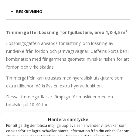
BESKRIVNING
Timmergaffel Lossning för hjullastare, area 1,8-4,5 m²
Lossningsgaffeln används för lastning och lossning av
rundvirke från fordon och järnvägsvagnar. Gaffelns korta ben i
kombination med fångarmens geometri minskar risken för att
fordon och virke skadas.
Timmergaffeln kan utrustas med hydraulisk utskjutare som
extra tillbehör, då krävs en extra hydraulfunktion.
Dessa timmergafflar är lämpliga för maskiner med en
totalvikt på 10-40 ton.
FÖRDELAR
Hantera samtycke
För att ge dig den bästa möjliga upplevelsen använder vi tekniker som
Utbytbara sparstål på gaffelbenen är standard
cookies för att lagra och/eller hämta information från din enhet. Genom
Avrundad fångarmsspets som ger mindre skada på virket