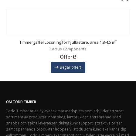
Timmergaffel Lossning för hjullastare, area 1,8-4,5 m²
Carrus Components
Offert!
Begär offert
OM TODD TIMBER
Todd Timber är en ny svensk marknadsplats som erbjuder ett stort
sortiment av produkter inom skog, lantbruk och entreprenad. Med
snabba och säkra leveranser, duktig kundsupport, attraktiva priser
samt spännande produkter hoppas vi att du som kund ska känna dig
välkommen. Todd Timber växer snabbt och vi fyller varje vecka på med