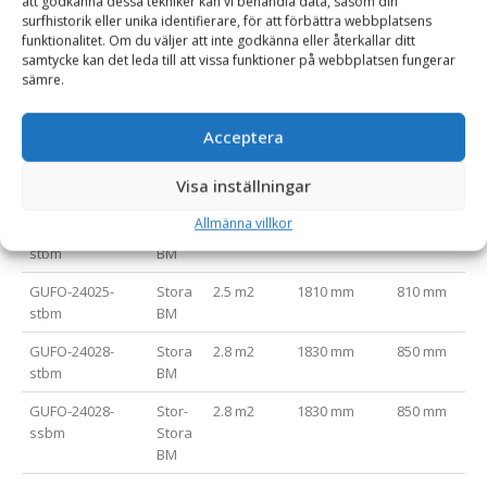
att godkänna dessa tekniker kan vi behandla data, såsom din
Hydraulcylindrar med ändlägesdämpning
surfhistorik eller unika identifierare, för att förbättra webbplatsens
funktionalitet. Om du väljer att inte godkänna eller återkallar ditt
samtycke kan det leda till att vissa funktioner på webbplatsen fungerar
sämre.
Varianttabell
Artikelnummer
Fäste
Area (m2)
Bredd (mm)
Gaffellängd
Acceptera
GUFO-24018-
Stora
1.8 m2
1810 mm
810 mm
Visa inställningar
stbm
BM
Allmänna villkor
GUFO-24020-
Stora
2 m2
1810 mm
810 mm
stbm
BM
GUFO-24025-
Stora
2.5 m2
1810 mm
810 mm
stbm
BM
GUFO-24028-
Stora
2.8 m2
1830 mm
850 mm
stbm
BM
GUFO-24028-
Stor-
2.8 m2
1830 mm
850 mm
ssbm
Stora
BM