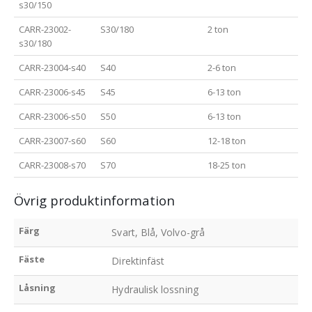
s30/150
CARR-23002-
S30/180
2 ton
s30/180
CARR-23004-s40
S40
2-6 ton
CARR-23006-s45
S45
6-13 ton
CARR-23006-s50
S50
6-13 ton
CARR-23007-s60
S60
12-18 ton
CARR-23008-s70
S70
18-25 ton
Övrig produktinformation
Färg
Svart, Blå, Volvo-grå
Fäste
Direktinfäst
Låsning
Hydraulisk lossning