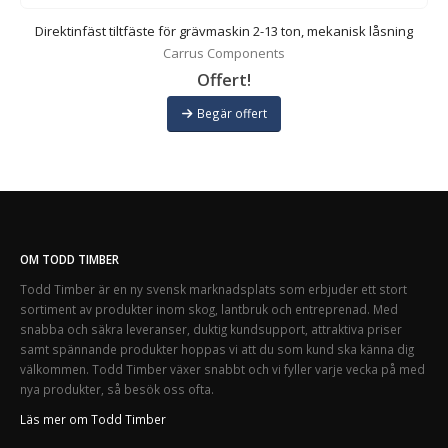
Direktinfäst tiltfäste för grävmaskin 2-13 ton, mekanisk låsning
Carrus Components
Offert!
Begär offert
OM TODD TIMBER
Todd Timber är en ny svensk marknadsplats som erbjuder ett stort
sortiment av produkter inom skog, lantbruk och entreprenad. Med
snabba och säkra leveranser, duktig kundsupport, attraktiva priser
samt spännande produkter hoppas vi att du som kund ska känna dig
välkommen. Todd Timber växer snabbt och vi fyller varje vecka på med
nya produkter, så besök oss ofta.
Läs mer om Todd Timber