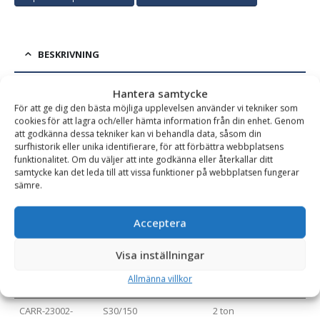
BESKRIVNING
Hantera samtycke
Direktinfäst tiltfäste för grävmaskin 2-25 ton,
För att ge dig den bästa möjliga upplevelsen använder vi tekniker som
cookies för att lagra och/eller hämta information från din enhet. Genom
hydraulisk låsning
att godkänna dessa tekniker kan vi behandla data, såsom din
surfhistorik eller unika identifierare, för att förbättra webbplatsens
Hydrauliskt tiltfäste för direktinfästning i grävmaskin med 45
funktionalitet. Om du väljer att inte godkänna eller återkallar ditt
graders tiltvinkel. Låsning och lossning av redskap sker
samtycke kan det leda till att vissa funktioner på webbplatsen fungerar
hydrauliskt. Tiltfästet, som levereras med maskinaxlar, är CE-
sämre.
märkt och tillverkad i Sverige.
Acceptera
Varianttabell
Visa inställningar
Allmänna villkor
Artikelnummer
Fäste (redskapssida)
Rek. Maskinvikt (ton)
CARR-23002-
S30/150
2 ton