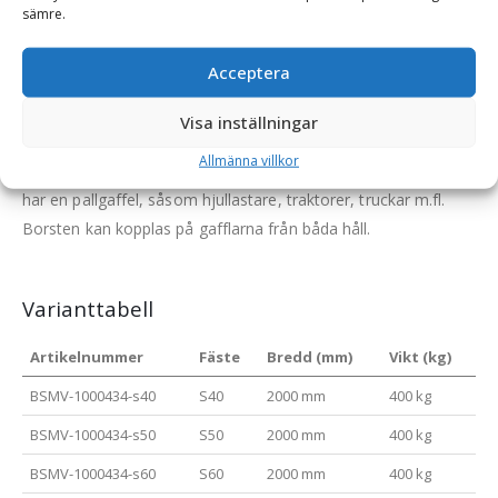
ut genom att lossa på borstens gavel, ta bort de gamla och
sämre.
skjut in de nya.
Acceptera
Borsten kan användas till att hantera metall- & industriavfall,
plast, papper, glas, trä m.m.
Visa inställningar
Stålborsten är utrustad med ett grindfäste anpassad för
Allmänna villkor
grävmaskin men kan också användas till alla maskiner som
har en pallgaffel, såsom hjullastare, traktorer, truckar m.fl.
Borsten kan kopplas på gafflarna från båda håll.
Varianttabell
Artikelnummer
Fäste
Bredd (mm)
Vikt (kg)
BSMV-1000434-s40
S40
2000 mm
400 kg
BSMV-1000434-s50
S50
2000 mm
400 kg
BSMV-1000434-s60
S60
2000 mm
400 kg