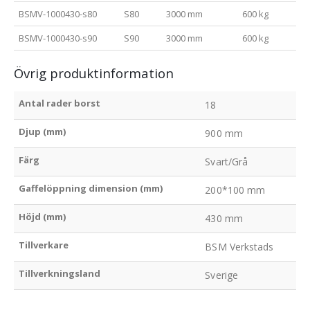
BSMV-1000430-s80
S80
3000 mm
600 kg
BSMV-1000430-s90
S90
3000 mm
600 kg
Övrig produktinformation
Antal rader borst
18
Djup (mm)
900 mm
Färg
Svart/Grå
Gaffelöppning dimension (mm)
200*100 mm
Höjd (mm)
430 mm
Tillverkare
BSM Verkstads
Tillverkningsland
Sverige