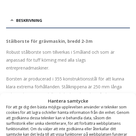
BESKRIVNING
Stålborste för grävmaskin, bredd 2-3m
Robust stålborste som tillverkas i Småland och som är
anpassad för tuff körning med alla slags
entreprenadmaskiner.
Borsten är producerad i 355 konstruktionsstål för att kunna
klara extrema förhållanden. Stålknippena är 250 mm långa
och innebär en stor skillnad i livslängd med jämförbara
Hantera samtycke
borstar i plast. Stålborsten innehåller 30% fler stålstrån än
För att ge dig den bästa möjliga upplevelsen använder vi tekniker som
liknande produkter på marknaden. Själva borstknippena består
cookies för att lagra och/eller hämta information från din enhet. Genom
att godkänna dessa tekniker kan vi behandla data, såsom din
av 18 rader borst fördelade på tre rader.
surfhistorik eller unika identifierare, för att förbättra webbplatsens
funktionalitet. Om du väljer att inte godkänna eller återkallar ditt
Utbytesborst säljs separat som tillbehör och är enkla att byta
samtycke kan det leda till att vissa funktioner på webbplatsen fungerar