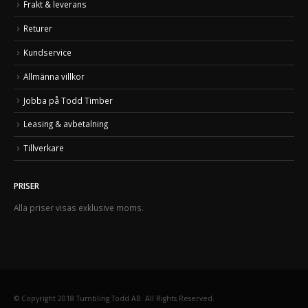
Frakt & leverans
Returer
Kundservice
Allmänna villkor
Jobba på Todd Timber
Leasing & avbetalning
Tillverkare
PRISER
Alla priser visas exklusive moms.
© Copyright 2018 Tumbling Todd AB. All Rights Reserved.