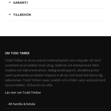
GARANTI
TILLBEHÖR
OM TODD TIMBER
Todd Timber är en ny svensk marknadsplats som erbjuder ett stort
sortiment av produkter inom skog, lantbruk och entreprenad. Med
snabba och säkra leveranser, duktig kundsupport, attraktiva priser
samt spännande produkter hoppas vi att du som kund ska känna dig
välkommen. Todd Timber växer snabbt och vi fyller varje vecka på med
nya produkter, så besök oss ofta.
Läs mer om Todd Timber
Att handla & betala