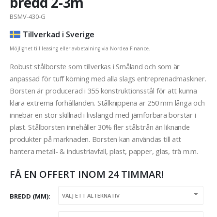
bredd 2-3m
BSMV-430-G
Tillverkad i Sverige
Möjlighet till leasing eller avbetalning via Nordea Finance.
Robust stålborste som tillverkas i Småland och som är
anpassad för tuff körning med alla slags entreprenadmaskiner.
Borsten är producerad i 355 konstruktionsstål för att kunna
klara extrema förhållanden. Stålknippena är 250 mm långa och
innebär en stor skillnad i livslängd med jämförbara borstar i
plast. Stålborsten innehåller 30% fler stålstrån än liknande
produkter på marknaden. Borsten kan användas till att
hantera metall- & industriavfall, plast, papper, glas, trä m.m.
FÅ EN OFFERT INOM 24 TIMMAR!
BREDD (MM)