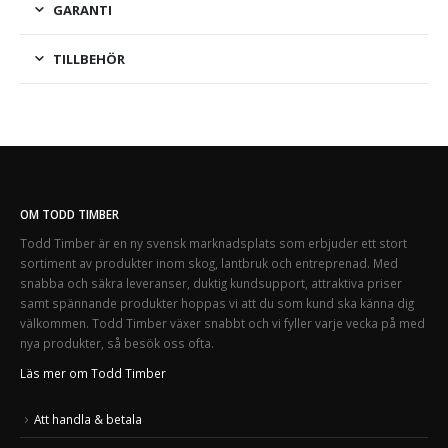
GARANTI
TILLBEHÖR
OM TODD TIMBER
Todd Timber är en ny svensk marknadsplats som erbjuder ett stort
sortiment av produkter inom skog, lantbruk och entreprenad. Med
snabba och säkra leveranser, duktig kundsupport, attraktiva priser
samt spännande produkter hoppas vi att du som kund ska känna dig
välkommen. Todd Timber växer snabbt och vi fyller varje vecka på med
nya produkter, så besök oss ofta.
Läs mer om Todd Timber
Att handla & betala