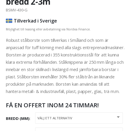
bredd 2-3m
BSMV-430-G
Tillverkad i Sverige
Möjlighet till leasing eller avbetalning via Nordea Finance.
Robust stålborste som tillverkas i Småland och som är
anpassad för tuff körning med alla slags entreprenadmaskiner.
Borsten är producerad i 355 konstruktionsstål för att kunna
klara extrema förhållanden. Stålknippena är 250 mm långa och
innebär en stor skillnad i livslängd med jämförbara borstar i
plast. Stålborsten innehåller 30% fler stålstrån än liknande
produkter på marknaden. Borsten kan användas till att
hantera metall- & industriavfall, plast, papper, glas, trä m.m.
FÅ EN OFFERT INOM 24 TIMMAR!
BREDD (MM)