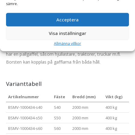
ut genom att lossa på borstens gavel, ta bort de gamla och
sämre.
skjut in de nya.
Acceptera
Borsten kan användas till att hantera metall- & industriavfall,
plast, papper, glas, trä m.m.
Visa inställningar
Stålborsten är utrustad med ett grindfäste anpassad för
Allmänna villkor
grävmaskin men kan också användas till alla maskiner som
har en pallgaffel, såsom hjullastare, traktorer, truckar m.fl.
Borsten kan kopplas på gafflarna från båda håll.
Varianttabell
Artikelnummer
Fäste
Bredd (mm)
Vikt (kg)
BSMV-1000434-s40
S40
2000 mm
400 kg
BSMV-1000434-s50
S50
2000 mm
400 kg
BSMV-1000434-s60
S60
2000 mm
400 kg