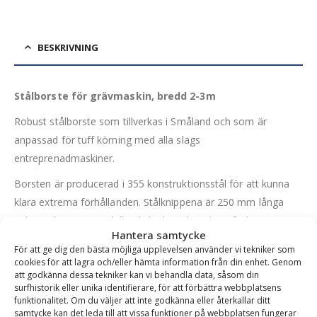
BESKRIVNING
Stålborste för grävmaskin, bredd 2-3m
Robust stålborste som tillverkas i Småland och som är
anpassad för tuff körning med alla slags
entreprenadmaskiner.
Borsten är producerad i 355 konstruktionsstål för att kunna
klara extrema förhållanden. Stålknippena är 250 mm långa
och innebär en stor skillnad i livslängd med jämförbara
Hantera samtycke
borstar i plast. Stålborsten innehåller 30% fler stålstrån än
För att ge dig den bästa möjliga upplevelsen använder vi tekniker som
liknande produkter på marknaden. Själva borstknippena består
cookies för att lagra och/eller hämta information från din enhet. Genom
att godkänna dessa tekniker kan vi behandla data, såsom din
av 18 rader borst fördelade på tre rader.
surfhistorik eller unika identifierare, för att förbättra webbplatsens
funktionalitet. Om du väljer att inte godkänna eller återkallar ditt
Utbytesborst säljs separat som tillbehör och är enkla att byta
samtycke kan det leda till att vissa funktioner på webbplatsen fungerar