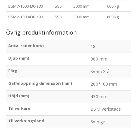
BSMV-1000430-s80
S80
3000 mm
600 kg
BSMV-1000430-s90
S90
3000 mm
600 kg
Övrig produktinformation
Antal rader borst
18
Djup (mm)
900 mm
Färg
Svart/Grå
Gaffelöppning dimension (mm)
200*100 mm
Höjd (mm)
430 mm
Tillverkare
BSM Verkstads
Tillverkningsland
Sverige