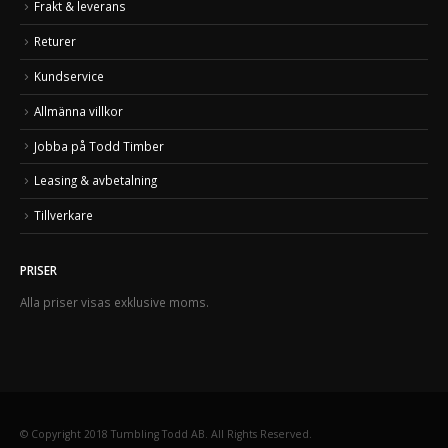
Frakt & leverans
Returer
Kundservice
Allmänna villkor
Jobba på Todd Timber
Leasing & avbetalning
Tillverkare
PRISER
Alla priser visas exklusive moms.
© Copyright 2018 Tumbling Todd AB. All Rights Reserved.