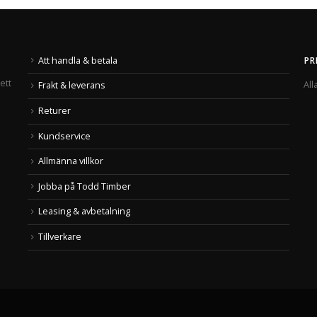
Att handla & betala
PR
ett
All
Frakt & leverans
Returer
Kundservice
Allmänna villkor
Jobba på Todd Timber
Leasing & avbetalning
Tillverkare