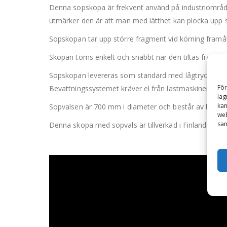
Denna sopskopa är frekvent använd på industriområde
utmärker den är att man med lätthet kan plocka upp s
Sopskopan tar upp större fragment vid körning framåt,
Skopan töms enkelt och snabbt när den tiltas framåt. 
Sopskopan levereras som standard med lågtryck bevatt
För
Bevattningssystemet kräver el från lastmaskinen.
lag
kan
Sopvalsen är 700 mm i diameter och består av borstlam
web
sam
Denna skopa med sopvals är tillverkad i Finland och är