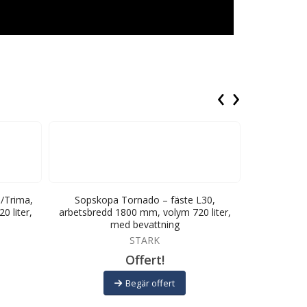
‹
›
/Trima,
Sopskopa Tornado – fäste L30,
Sopskopa 
 liter,
arbetsbredd 1800 mm, volym 720 liter,
arbetsbred
med bevattning
STARK
Offert!
Begär offert