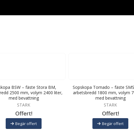
kopa BSW – fäste Stora BM,
Sopskopa Tornado – fäste SMS
redd 2500 mm, volym 2400 liter,
arbetsbredd 1800 mm, volym 720
med bevattning
med bevattning
STARK
STARK
Offert!
Offert!
Begär offert
Begär offert