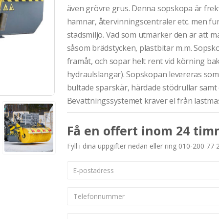
även grövre grus. Denna sopskopa är frek
hamnar, återvinningscentraler etc. men fu
stadsmiljö. Vad som utmärker den är att m
såsom brädstycken, plastbitar m.m. Sopsk
framåt, och sopar helt rent vid körning ba
hydraulslangar). Sopskopan levereras som
bultade sparskär, härdade stödrullar samt e
Bevattningssystemet kräver el från lastma
Få en offert inom 24 tim
Fyll i dina uppgifter nedan eller ring 010-200 77 