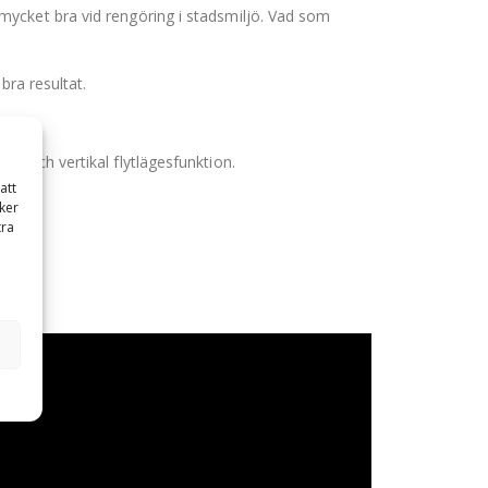
ycket bra vid rengöring i stadsmiljö. Vad som
bra resultat.
l och vertikal flytlägesfunktion.
att
ker
tra