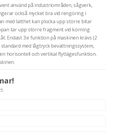
vent använd på industriområden, sågverk,
ngerar också mycket bra vid rengöring i
an med lätthet kan plocka upp större bitar
opan tar upp större fragment vid körning
kåt. Endast 3:e funktion på maskinen krävs (2
 standard med lågtryck bevattningssystem,
n horisontell och vertikal flytlägesfunktion.
skinen.
mar!
25.