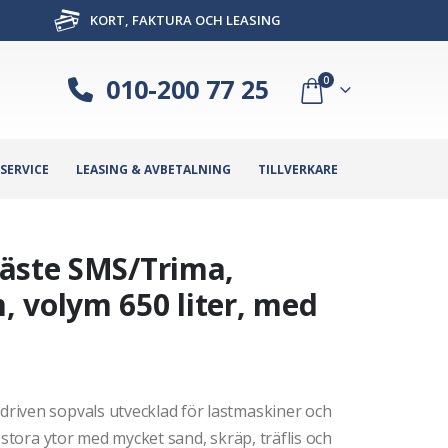
KORT, FAKTURA OCH LEASING
010-200 77 25
0
SERVICE
LEASING & AVBETALNING
TILLVERKARE
fäste SMS/Trima,
 volym 650 liter, med
riven sopvals utvecklad för lastmaskiner och
 stora ytor med mycket sand, skräp, träflis och