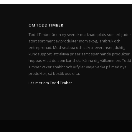
OM TODD TIMBER
Todd Timber är en ny svensk marknadsplats som erbjuder 
stort sortiment av produkter inom skog, lantbruk och
entreprenad. Med snabba och säkra leveranser, duktig
kundsupport, attraktiva priser samt spännande produkter
hoppas vi att du som kund ska känna dig välkommen. Todd
Timber växer snabbt och vi fyller varje vecka på med nya
produkter, så besök oss ofta.
Läs mer om Todd Timber