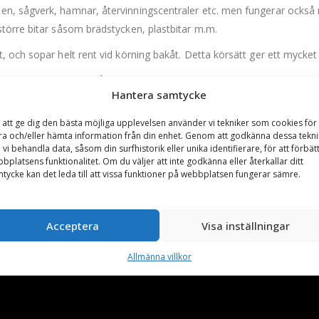
n, sågverk, hamnar, återvinningscentraler etc. men fungerar också m
törre bitar såsom brädstycken, plastbitar m.m.
 och sopar helt rent vid körning bakåt. Detta körsätt ger ett mycket 
Endast 3:e funktion på maskinen krävs (2 hydraulslangar).
Hantera samtycke
ningssystem, bultade sparskär, härdade stödrullar samt en horisontel
 att ge dig den bästa möjliga upplevelsen använder vi tekniker som cookies för 
ra och/eller hämta information från din enhet. Genom att godkänna dessa tekni
 vi behandla data, såsom din surfhistorik eller unika identifierare, för att förbät
eller i polypropylen som är mycket enkla att skifta.
bplatsens funktionalitet. Om du väljer att inte godkänna eller återkallar ditt
tycke kan det leda till att vissa funktioner på webbplatsen fungerar sämre.
 rankad väldigt högt ur en kvalitets- och effektivitetsaspekt.
Acceptera
Visa inställningar
Allmänna villkor