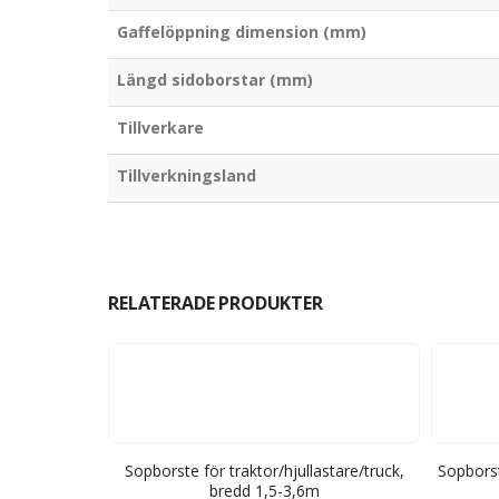
Gaffelöppning dimension (mm)
Längd sidoborstar (mm)
Tillverkare
Tillverkningsland
RELATERADE PRODUKTER
ätöverdel –
Sopborste för traktor/hjullastare/truck,
Sopborst
l, bredd 2000
bredd 1,5-3,6m