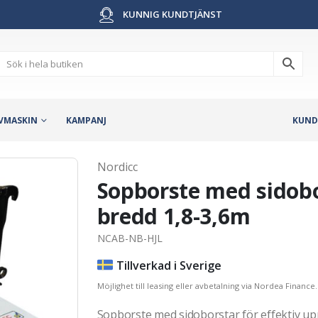
KUNNIG KUNDTJÄNST
VMASKIN
KAMPANJ
KUND
Nordicc
Sopborste med sidobor
bredd 1,8-3,6m
NCAB-NB-HJL
Tillverkad i Sverige
Möjlighet till leasing eller avbetalning via Nordea Finance.
Sopborste med sidoborstar för effektiv up