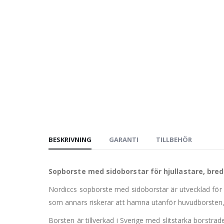
BESKRIVNING
GARANTI
TILLBEHÖR
Sopborste med sidoborstar för hjullastare, bred
Nordiccs sopborste med sidoborstar är utvecklad för 
som annars riskerar att hamna utanför huvudborsten, v
Borsten är tillverkad i Sverige med slitstarka borstr