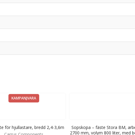
KAMPANJVARA
e för hjullastare, bredd 2,4-3,6m
Sopskopa – fäste Stora BM, arb
2700 mm, volym 800 liter, med b
Carrus Components