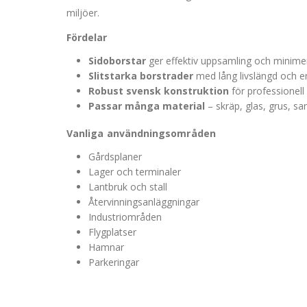
miljöer.
Fördelar
Sidoborstar
ger effektiv uppsamling och minimera
Slitstarka borstrader
med lång livslängd och en
Robust svensk konstruktion
för professionell
Passar många material
– skräp, glas, grus, s
Vanliga användningsområden
Gårdsplaner
Lager och terminaler
Lantbruk och stall
Återvinningsanläggningar
Industriområden
Flygplatser
Hamnar
Parkeringar