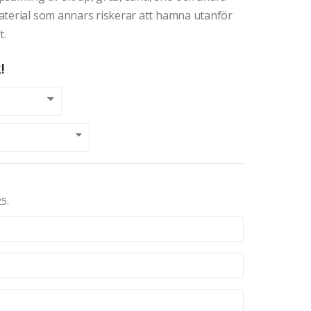
aterial som annars riskerar att hamna utanför
t.
!
25.