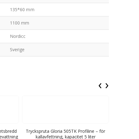
135*60 mm
1100 mm
Nordicc
Sverige
‹
›
etsbredd
Tryckspruta Gloria 505TK Profiline – för
Containerskr
evattning
kallavfettning, kapacitet 5 liter
BM, längd 3