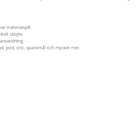
r materialspill.
kelt utbyte.
 användning.
and, jord, snö, spannmål och mycket mer.