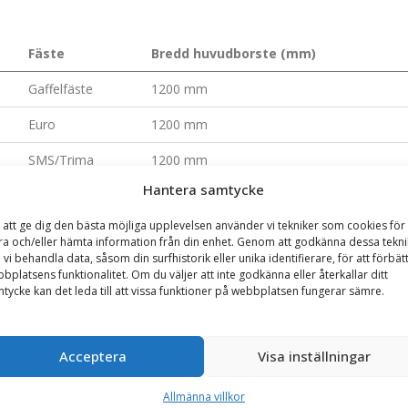
Fäste
Bredd huvudborste (mm)
Gaffelfäste
1200 mm
Euro
1200 mm
SMS/Trima
1200 mm
Hantera samtycke
Stora BM
1200 mm
 att ge dig den bästa möjliga upplevelsen använder vi tekniker som cookies för 
L30
1200 mm
ra och/eller hämta information från din enhet. Genom att godkänna dessa tekni
 vi behandla data, såsom din surfhistorik eller unika identifierare, för att förbät
Gaffelfäste
1500 mm
bplatsens funktionalitet. Om du väljer att inte godkänna eller återkallar ditt
tycke kan det leda till att vissa funktioner på webbplatsen fungerar sämre.
Euro
1500 mm
SMS/Trima
1500 mm
Acceptera
Visa inställningar
Stora BM
1500 mm
Allmänna villkor