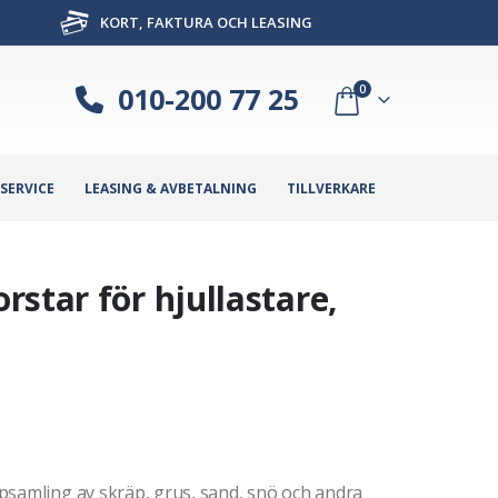
KORT, FAKTURA OCH LEASING
010-200 77 25
0
SERVICE
LEASING & AVBETALNING
TILLVERKARE
star för hjullastare,
psamling av skräp, grus, sand, snö och andra