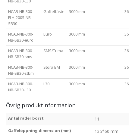
NB-SB30-L30
NCAB-NB-300-
Gaffelfäste
3000 mm
3600
FLH-200S-NB-
SB30
NCAB-NB-300-
Euro
3000 mm
3600
NB-SB30-euro
NCAB-NB-300-
SMS/Trima
3000 mm
3600
NB-SB30-sms
NCAB-NB-300-
Stora BM
3000 mm
3600
NB-SB30-stbm
NCAB-NB-300-
L30
3000 mm
3600
NB-SB30-L30
Övrig produktinformation
Antal rader borst
11
Gaffelöppning dimension (mm)
135*60 mm