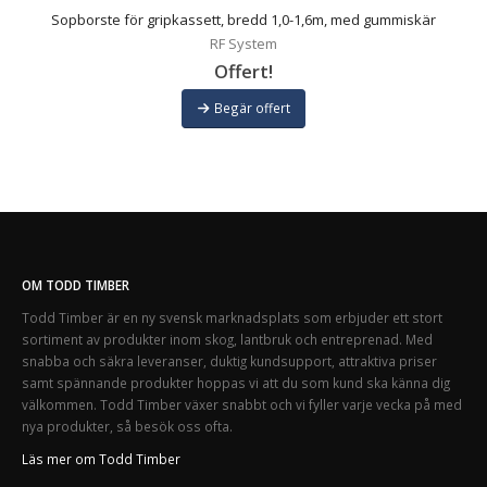
Sopborste för gripkassett, bredd 1,0-1,6m, med gummiskär
RF System
Offert!
Begär offert
OM TODD TIMBER
Todd Timber är en ny svensk marknadsplats som erbjuder ett stort
sortiment av produkter inom skog, lantbruk och entreprenad. Med
snabba och säkra leveranser, duktig kundsupport, attraktiva priser
samt spännande produkter hoppas vi att du som kund ska känna dig
välkommen. Todd Timber växer snabbt och vi fyller varje vecka på med
nya produkter, så besök oss ofta.
Läs mer om Todd Timber