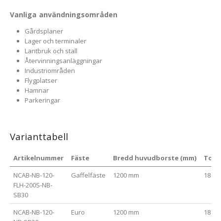
Vanliga användningsområden
Gårdsplaner
Lager och terminaler
Lantbruk och stall
Återvinningsanläggningar
Industriområden
Flygplatser
Hamnar
Parkeringar
Varianttabell
Artikelnummer
Fäste
Bredd huvudborste (mm)
Tota
NCAB-NB-120-
Gaffelfäste
1200 mm
1800
FLH-200S-NB-
SB30
NCAB-NB-120-
Euro
1200 mm
1800