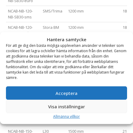
NB-SB30-euro
NCAB-NB-120-
SMS/Trima
1200 mm
1800
NB-SB30-sms
NCAB-NB-120-
Stora BM
1200 mm
1800
NB-SB30-stbm
Hantera samtycke
NCAB-NB-120-
L30
1200 mm
1800
För att ge dig den bästa möjliga upplevelsen använder vi tekniker som
NB-SB30-L30
cookies för att lagra och/eller hämta information från din enhet. Genom
att godkänna dessa tekniker kan vi behandla data, såsom din
NCAB-NB-150-
Gaffelfäste
1500 mm
2100
surfhistorik eller unika identifierare, för att förbättra webbplatsens
FLH-200S-NB-
funktionalitet. Om du väljer att inte godkänna eller återkallar ditt
SB30
samtycke kan det leda till att vissa funktioner på webbplatsen fungerar
sämre.
NCAB-NB-150-
Euro
1500 mm
2100
NB-SB30-euro
Acceptera
NCAB-NB-150-
SMS/Trima
1500 mm
2100
NB-SB30-sms
Visa inställningar
NCAB-NB-150-
Stora BM
1500 mm
2100
Allmänna villkor
NB-SB30-stbm
NCAB-NB-150-
L30
1500 mm
2100