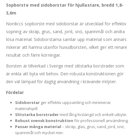
Sopborste med sidoborstar för hjullastare, bredd 1,8-
3,6m
Nordiccs sopborste med sidoborstar är utvecklad för effektiv
sopning av skräp, grus, sand, jord, snö, spannmål och andra
lösa material. Sidoborstarna samlar upp material som annars
riskerar att hamna utanför huvudborsten, vilket ger ett renare
resultat och färre körningar.
Borsten är tillverkad i Sverige med slitstarka borstrader som
är enkla att byta vid behov. Den robusta konstruktionen gör
den väl lämpad för daglig användning i krävande miljöer.
Fördelar
Sidoborstar
ger effektiv uppsamling och minimerar
materialspill.
Slitstarka borstrader
med lång livslängd och enkelt utbyte.
Robust svensk konstruktion
för professionell användning.
Passar många material
– skräp, glas, grus, sand, jord, snö,
spannmål och mycket mer.