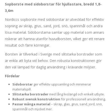
Sopborste med sidoborstar för hjullastare, bredd 1,8-
3,6m
Nordiccs sopborste med sidoborstar är utvecklad för effektiv
sopning av skräp, grus, sand, jord, snö, spannmål och andra
lösa material. Sidoborstarna samlar upp material som annars
riskerar att hamna utanför huvudborsten, vilket ger ett renare
resultat och färre körningar.
Borsten är tillverkad i Sverige med slitstarka borstrader som
är enkla att byta vid behov. Den robusta konstruktionen gör
den väl lämpad för daglig användning i krävande miljöer.
Fördelar
Sidoborstar
ger effektiv uppsamling och minimerar
materialspill.
Slitstarka borstrader
med lång livslängd och enkelt utbyte.
Robust svensk konstruktion
för professionell användning.
Passar många material
– skräp, glas, grus, sand, jord, snö,
spannmål och mycket mer.