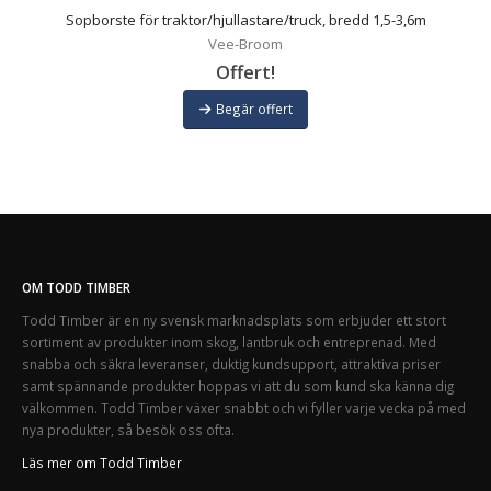
,
Sopborste för traktor/hjullastare/truck, bredd 1,5-3,6m
Vee-Broom
Offert!
Begär offert
OM TODD TIMBER
Todd Timber är en ny svensk marknadsplats som erbjuder ett stort
sortiment av produkter inom skog, lantbruk och entreprenad. Med
snabba och säkra leveranser, duktig kundsupport, attraktiva priser
samt spännande produkter hoppas vi att du som kund ska känna dig
välkommen. Todd Timber växer snabbt och vi fyller varje vecka på med
nya produkter, så besök oss ofta.
Läs mer om Todd Timber