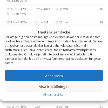
NB-SB30-euro
NCAB-NB-120-
SMS/Trima
1200 mm
1800
NB-SB30-sms
NCAB-NB-120-
Stora BM
1200 mm
1800
NB-SB30-stbm
Hantera samtycke
NCAB-NB-120-
L30
1200 mm
1800
För att ge dig den bästa möjliga upplevelsen använder vi tekniker som
NB-SB30-L30
cookies för att lagra och/eller hämta information från din enhet. Genom
att godkänna dessa tekniker kan vi behandla data, såsom din
NCAB-NB-150-
Gaffelfäste
1500 mm
2100
surfhistorik eller unika identifierare, för att förbättra webbplatsens
FLH-200S-NB-
funktionalitet. Om du väljer att inte godkänna eller återkallar ditt
SB30
samtycke kan det leda till att vissa funktioner på webbplatsen fungerar
sämre.
NCAB-NB-150-
Euro
1500 mm
2100
NB-SB30-euro
Acceptera
NCAB-NB-150-
SMS/Trima
1500 mm
2100
NB-SB30-sms
Visa inställningar
NCAB-NB-150-
Stora BM
1500 mm
2100
Allmänna villkor
NB-SB30-stbm
NCAB-NB-150-
L30
1500 mm
2100