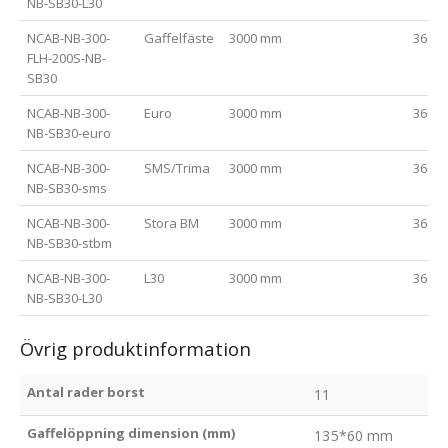
NB-SB30-L30
NCAB-NB-300-
Gaffelfäste
3000 mm
3600
FLH-200S-NB-
SB30
NCAB-NB-300-
Euro
3000 mm
3600
NB-SB30-euro
NCAB-NB-300-
SMS/Trima
3000 mm
3600
NB-SB30-sms
NCAB-NB-300-
Stora BM
3000 mm
3600
NB-SB30-stbm
NCAB-NB-300-
L30
3000 mm
3600
NB-SB30-L30
Övrig produktinformation
Antal rader borst
11
Gaffelöppning dimension (mm)
135*60 mm