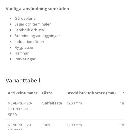
Vanliga användningsområden
Gårdsplaner
Lager och terminaler
Lantbruk och stall
Återvinningsanläggningar
Industriområden
Flygplatser
Hamnar
Parkeringar
Varianttabell
Artikelnummer
Fäste
Bredd huvudborste (mm)
Tota
NCAB-NB-120-
Gaffelfäste
1200 mm
1800
FLH-200S-NB-
SB30
NCAB-NB-120-
Euro
1200 mm
1800