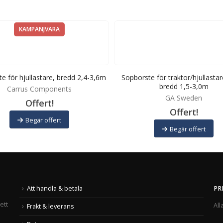
KAMPANJVARA
e för hjullastare, bredd 2,4-3,6m
Sopborste för traktor/hjullastar
bredd 1,5-3,0m
Carrus Components
GA Sweden
Offert!
Offert!
Begär offert
Begär offert
Att handla & betala
PR
ett
All
Frakt & leverans