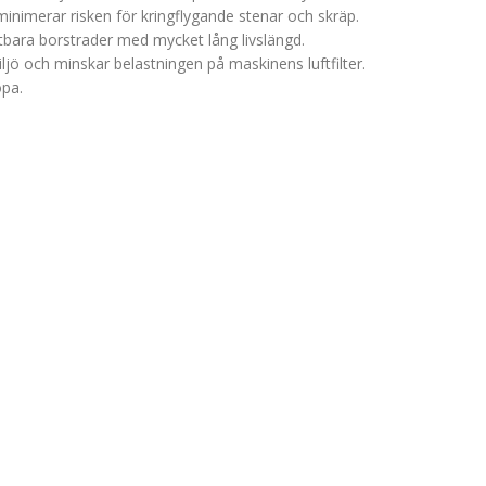
nimerar risken för kringflygande stenar och skräp.
ytbara borstrader med mycket lång livslängd.
jö och minskar belastningen på maskinens luftfilter.
opa.