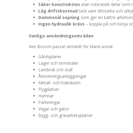
Säker konstruktion
utan roterande delar som mi
Låg driftskostnad
tack vare slitstarka och utb
Dammsnål sopning
som ger en bättre arbetsmil
Ingen hydraulik krävs
– koppla på och börja s
Vanliga användningsområden
Vee-Broom passar utmärkt för bland annat:
Gårdsplaner
Lager och terminaler
Lantbruk och stall
Återvinningsanläggningar
Metall- och träindustri
Flygplatser
Hamnar
Parkeringar
Vägar och gator
Bygg- och grävarbetsplatser