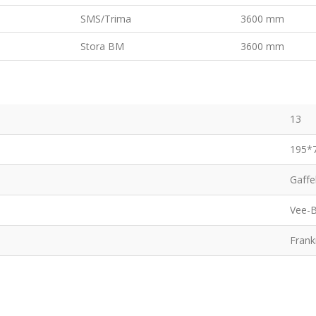
SMS/Trima
3600 mm
Stora BM
3600 mm
13
195*
Gaffe
Vee-
Frank