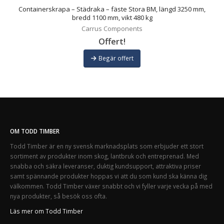
Containerskrapa – Städraka – fäste Stora BM, längd 3250 mm,
bredd 1100 mm, vikt 480 kg
Carrus Components
Offert!
Begär offert
OM TODD TIMBER
Todd Timber är en ny svensk marknadsplats som erbjuder ett stort
sortiment av produkter inom skog, lantbruk och entreprenad. Med
snabba och säkra leveranser, duktig kundsupport, attraktiva priser
samt spännande produkter hoppas vi att du som kund ska känna dig
välkommen. Todd Timber växer snabbt och vi fyller varje vecka på med
nya produkter, så besök oss ofta.
Läs mer om Todd Timber