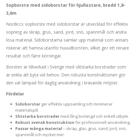
Sopborste med sidoborstar för hjullastare, bredd 1,8-
3,6m
Nordiccs sopborste med sidoborstar är utvecklad för effektiv
sopning av skräp, grus, sand, jord, snö, spannmål och andra
lösa material. Sidoborstarna samlar upp material som annars
riskerar att hamna utanför huvudborsten, vilket ger ett renare
resultat och färre körningar.
Borsten är tillverkad i Sverige med slitstarka borstrader som
är enkla att byta vid behov. Den robusta konstruktionen gör
den väl lämpad för daglig användning i krävande miljöer.
Fördelar
Sidoborstar
ger effektiv uppsamling och minimerar
materialspill.
Slitstarka borstrader
med lång livslängd och enkelt utbyte.
Robust svensk konstruktion
för professionell användning.
Passar många material
– skräp, glas, grus, sand, jord, snö,
spannmål och mycket mer.