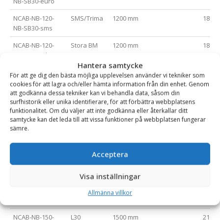
NB-SB30-euro
NCAB-NB-120-
SMS/Trima
1200 mm
1800
NB-SB30-sms
NCAB-NB-120-
Stora BM
1200 mm
1800
NB-SB30-stbm
Hantera samtycke
NCAB-NB-120-
L30
1200 mm
1800
För att ge dig den bästa möjliga upplevelsen använder vi tekniker som
NB-SB30-L30
cookies för att lagra och/eller hämta information från din enhet. Genom
att godkänna dessa tekniker kan vi behandla data, såsom din
NCAB-NB-150-
Gaffelfäste
1500 mm
2100
surfhistorik eller unika identifierare, för att förbättra webbplatsens
FLH-200S-NB-
funktionalitet. Om du väljer att inte godkänna eller återkallar ditt
SB30
samtycke kan det leda till att vissa funktioner på webbplatsen fungerar
sämre.
NCAB-NB-150-
Euro
1500 mm
2100
NB-SB30-euro
Acceptera
NCAB-NB-150-
SMS/Trima
1500 mm
2100
NB-SB30-sms
Visa inställningar
NCAB-NB-150-
Stora BM
1500 mm
2100
Allmänna villkor
NB-SB30-stbm
NCAB-NB-150-
L30
1500 mm
2100