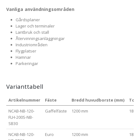
Vanliga användningsområden
Gårdsplaner
Lager och terminaler
Lantbruk och stall
Återvinningsanläggningar
Industriområden
Flygplatser
Hamnar
Parkeringar
Varianttabell
Artikelnummer
Fäste
Bredd huvudborste (mm)
Tota
NCAB-NB-120-
Gaffelfäste
1200 mm
1800
FLH-200S-NB-
SB30
NCAB-NB-120-
Euro
1200 mm
1800