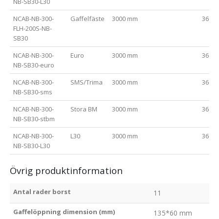
NB-SB30-L30
NCAB-NB-300-
Gaffelfäste
3000 mm
3600
FLH-200S-NB-
SB30
NCAB-NB-300-
Euro
3000 mm
3600
NB-SB30-euro
NCAB-NB-300-
SMS/Trima
3000 mm
3600
NB-SB30-sms
NCAB-NB-300-
Stora BM
3000 mm
3600
NB-SB30-stbm
NCAB-NB-300-
L30
3000 mm
3600
NB-SB30-L30
Övrig produktinformation
Antal rader borst
11
Gaffelöppning dimension (mm)
135*60 mm