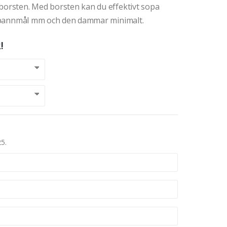
-borsten. Med borsten kan du effektivt sopa
n, spannmål mm och den dammar minimalt.
!
25.