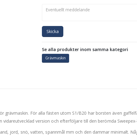
Skicka
Se alla produkter inom samma kategori
Grävmaskin
r grävmaskin. För alla fästen utom S1/B20 har borsten även gaffelfä
n vidareutvecklad version och efterföljare till den berömda Sweepex-
, sand, jord, snö, vatten, spannmål mm och den dammar minimalt. Nå