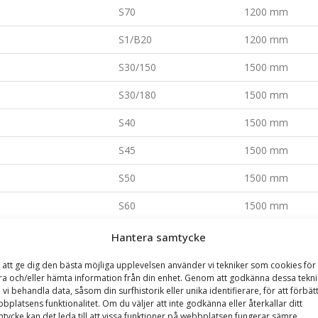
S70
1200 mm
S1/B20
1200 mm
S30/150
1500 mm
S30/180
1500 mm
S40
1500 mm
S45
1500 mm
S50
1500 mm
S60
1500 mm
S70
1500 mm
Hantera samtycke
S1/B20
1500 mm
 att ge dig den bästa möjliga upplevelsen använder vi tekniker som cookies för 
ra och/eller hämta information från din enhet. Genom att godkänna dessa tekni
S30/150
1800 mm
 vi behandla data, såsom din surfhistorik eller unika identifierare, för att förbät
bplatsens funktionalitet. Om du väljer att inte godkänna eller återkallar ditt
S30/180
1800 mm
tycke kan det leda till att vissa funktioner på webbplatsen fungerar sämre.