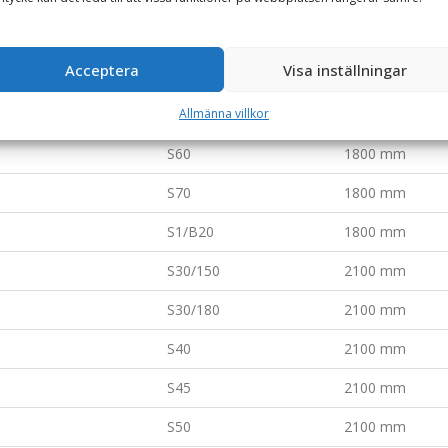
S40
1800 mm
Acceptera
Visa inställningar
S45
1800 mm
S50
1800 mm
Allmänna villkor
S60
1800 mm
S70
1800 mm
S1/B20
1800 mm
S30/150
2100 mm
S30/180
2100 mm
S40
2100 mm
S45
2100 mm
S50
2100 mm